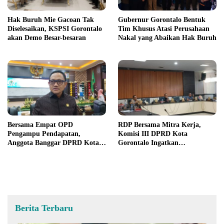
Hak Buruh Mie Gacoan Tak
Gubernur Gorontalo Bentuk
Diselesaikan, KSPSI Gorontalo
Tim Khusus Atasi Perusahaan
akan Demo Besar-besaran
Nakal yang Abaikan Hak Buruh
Bersama Empat OPD
RDP Bersama Mitra Kerja,
Pengampu Pendapatan,
Komisi III DPRD Kota
Anggota Banggar DPRD Kota
Gorontalo Ingatkan
Gorontalo Tetapkan Target
Pelaksanaan Pembangunan
Capaian
Gedung Harus Sesuai Aturan
dan Mekanisme
Berita Terbaru