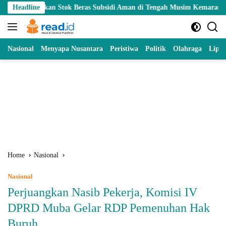
Skip
n Stok Beras Subsidi Aman di Tengah Musim Kemarau
Headline
Dorong K
to
content
Nasional
Menyapa Nusantara
Peristiwa
Politik
Olahraga
Lipu
Home
Nasional
Nasional
Perjuangkan Nasib Pekerja, Komisi IV
DPRD Muba Gelar RDP Pemenuhan Hak
Buruh