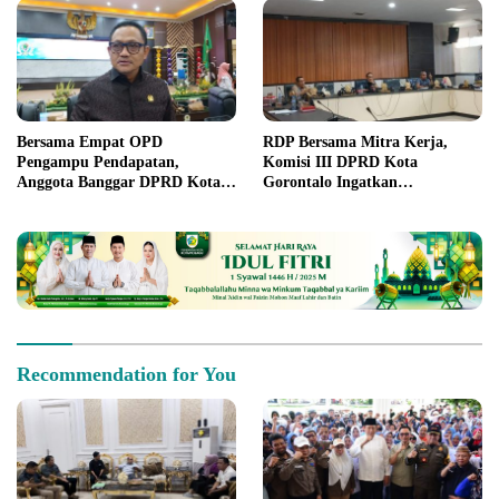
Bersama Empat OPD
RDP Bersama Mitra Kerja,
Pengampu Pendapatan,
Komisi III DPRD Kota
Anggota Banggar DPRD Kota
Gorontalo Ingatkan
Gorontalo Tetapkan Target
Pelaksanaan Pembangunan
Capaian
Gedung Harus Sesuai Aturan
dan Mekanisme
Recommendation for You