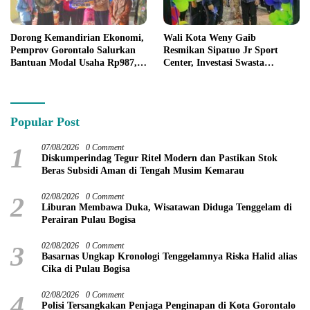
Dorong Kemandirian Ekonomi,
Wali Kota Weny Gaib
Pemprov Gorontalo Salurkan
Resmikan Sipatuo Jr Sport
Bantuan Modal Usaha Rp987,5
Center, Investasi Swasta
Juta untuk 395 Pelaku Usaha
Hadirkan Fasilitas Olahraga
Modern di Kotamobagu
Popular Post
1
07/08/2026
0 Comment
Diskumperindag Tegur Ritel Modern dan Pastikan Stok
Beras Subsidi Aman di Tengah Musim Kemarau
2
02/08/2026
0 Comment
Liburan Membawa Duka, Wisatawan Diduga Tenggelam di
Perairan Pulau Bogisa
3
02/08/2026
0 Comment
Basarnas Ungkap Kronologi Tenggelamnya Riska Halid alias
Cika di Pulau Bogisa
4
02/08/2026
0 Comment
Polisi Tersangkakan Penjaga Penginapan di Kota Gorontalo