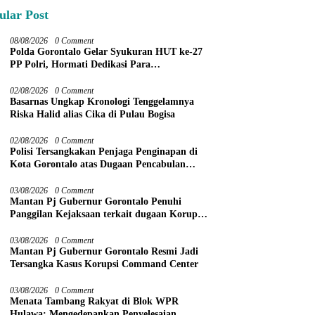
ular Post
08/08/2026
0 Comment
Polda Gorontalo Gelar Syukuran HUT ke-27
PP Polri, Hormati Dedikasi Para
Purnawirawan
02/08/2026
0 Comment
Basarnas Ungkap Kronologi Tenggelamnya
Riska Halid alias Cika di Pulau Bogisa
02/08/2026
0 Comment
Polisi Tersangkakan Penjaga Penginapan di
Kota Gorontalo atas Dugaan Pencabulan
Anak Balita 3 Tahun
03/08/2026
0 Comment
Mantan Pj Gubernur Gorontalo Penuhi
Panggilan Kejaksaan terkait dugaan Korupsi
Command Center
03/08/2026
0 Comment
Mantan Pj Gubernur Gorontalo Resmi Jadi
Tersangka Kasus Korupsi Command Center
03/08/2026
0 Comment
Menata Tambang Rakyat di Blok WPR
Hulawa: Mengedepankan Penyelesaian