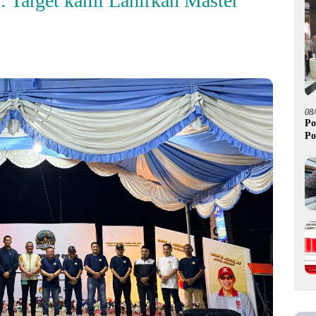
 Target kami Lahirkan Master
08
Po
Po