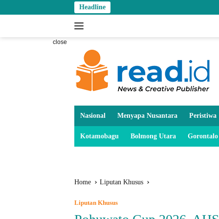
Skip
Headline
to
content
close
Nasional
Menyapa Nusantara
Peristiwa
Kotamobagu
Bolmong Utara
Gorontalo
Home
Liputan Khusus
Liputan Khusus