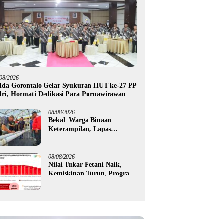
/08/2026
lda Gorontalo Gelar Syukuran HUT ke-27 PP
lri, Hormati Dedikasi Para Purnawirawan
08/08/2026
Bekali Warga Binaan
Keterampilan, Lapas
Gorontalo Kembangkan
Green House Hidrofarm
08/08/2026
Nilai Tukar Petani Naik,
Kemiskinan Turun, Program
Gusnar-Idah Mulai Dorong
Ekonomi Gorontalo