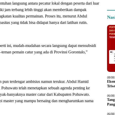
tuhan langsung antara pecatur lokal dengan peserta dari luar
iki jam terbang lebih tinggi akan memberikan dampak
ngkatan kualitas permainan. Proses itu, menurut Abdul
Nas
asitas yang tidak bisa didapat hanya dari latihan rutin.
erti ini, mudah-mudahan secara langsung dapat mensubsidi
n-teman pemain catur yang ada di Provinsi Gorontalo,”
08/08
n pun terdengar ambisius namun terukur. Abdul Hamid
Ekon
Triwu
 Pohuwato telah menetapkan sebuah agenda penting ke
nyak-banyaknya master catur dari Kabupaten Pohuwato.
06/08
Tang
tapi master yang mampu bersaing dan mengharumkan nama
Pang
06/08