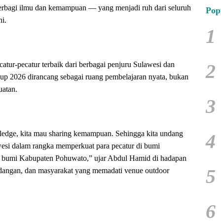
rbagi ilmu dan kemampuan — yang menjadi ruh dari seluruh
Pop
i.
1
2
ur-pecatur terbaik dari berbagai penjuru Sulawesi dan
up 2026 dirancang sebagai ruang pembelajaran nyata, bukan
uatan.
3
ledge, kita mau sharing kemampuan. Sehingga kita undang
4
wesi dalam rangka memperkuat para pecatur di bumi
i bumi Kabupaten Pohuwato,” ujar Abdul Hamid di hadapan
5
ndangan, dan masyarakat yang memadati venue outdoor
6