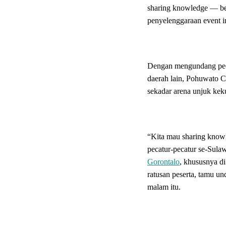
sharing knowledge — be
penyelenggaraan event in
Dengan mengundang pecat
daerah lain, Pohuwato C
sekadar arena unjuk kek
“Kita mau sharing know
pecatur-pecatur se-Sula
Gorontalo
, khususnya d
ratusan peserta, tamu u
malam itu.