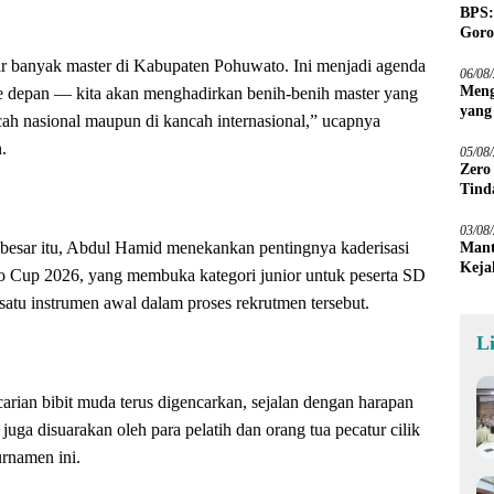
BPS:
Goro
hir banyak master di Kabupaten Pohuwato. Ini menjadi agenda
06/08
Meng
 ke depan — kita akan menghadirkan benih-benih master yang
yang
h nasional maupun di kancah internasional,” ucapnya
Peta
.
05/08
Zero
Tind
03/08
besar itu, Abdul Hamid menekankan pentingnya kaderisasi
Mant
Keja
to Cup 2026, yang membuka kategori junior untuk peserta SD
satu instrumen awal dalam proses rekrutmen tersebut.
L
arian bibit muda terus digencarkan, sejalan dengan harapan
uga disuarakan oleh para pelatih dan orang tua pecatur cilik
urnamen ini.