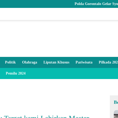
Polda Gorontalo Gelar Syukuran HUT ke-27
Politik
Olahraga
Liputan Khusus
Pariwisata
Pilkada 202
Pemilu 2024
B