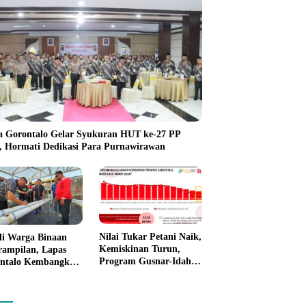
a Gorontalo Gelar Syukuran HUT ke-27 PP
i, Hormati Dedikasi Para Purnawirawan
Nilai Tukar Petani Naik,
li Warga Binaan
Kemiskinan Turun,
rampilan, Lapas
Program Gusnar-Idah
ntalo Kembangkan
Mulai Dorong Ekonomi
n House Hidrofarm
Gorontalo