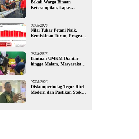
Bekali Warga Binaan
Keterampilan, Lapas
Gorontalo Kembangkan
Green House Hidrofarm
08/08/2026
Nilai Tukar Petani Naik,
Kemiskinan Turun, Program
Gusnar-Idah Mulai Dorong
Ekonomi Gorontalo
08/08/2026
Bantuan UMKM Diantar
hingga Malam, Masyarakat
Apresiasi Gerak Cepat
Pemprov Gorontalo
07/08/2026
Diskumperindag Tegur Ritel
Modern dan Pastikan Stok
Beras Subsidi Aman di
Tengah Musim Kemarau