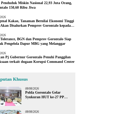
 Penduduk Miskin Nasional 22,93 Juta Orang,
ntalo 150,60 Ribu Jiwa
/2026
enal Kakao, Tanaman Bernilai Ekonomi Tinggi
 Akan Disalurkan Pemprov Gorontalo kepada
ni Boalemo
/2026
 Tolerance, BGN dan Pemprov Gorontalo Siap
ak Pengelola Dapur MBG yang Melanggar
/2026
an Pj Gubernur Gorontalo Penuhi Panggilan
ksaan terkait dugaan Korupsi Command Center
iputan Khusus
08/08/2026
Polda Gorontalo Gelar
Syukuran HUT ke-27 PP
Polri, Hormati Dedikasi Para
Purnawirawan
08/08/2026