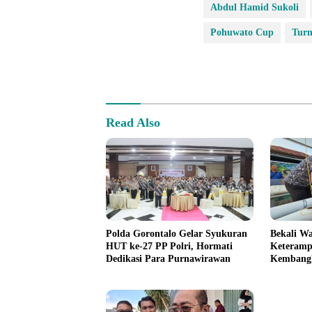
Abdul Hamid Sukoli
Pohuwato Cup
Tur
Read Also
Polda Gorontalo Gelar Syukuran
Bekali W
HUT ke-27 PP Polri, Hormati
Keterampi
Dedikasi Para Purnawirawan
Kembangk
Hidrofar