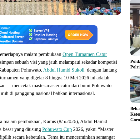
gemerlapnya malam pembukaan
Open Turnamen Catur
Pold
ersimpan sebuah visi yang jauh melampaui sekadar kompetisi
Polr
i Kabupaten Pohuwato,
Abdul Hamid Sukoli
, dengan lantang
urnamen yang digelar 8 hingga 10 Mei 2026 ini adalah
besar — mencetak master-master catur dari bumi Pohuwato
ruh di panggung nasional bahkan internasional.
Beka
Kete
Goro
a malam pembukaan, Kamis (8/5/2026), Abdul Hamid
Gree
 besar yang diusung
Pohuwato Cup
2026, yakni “Master
 dipilih secara kebetulan. Tema itu mencerminkan semangat