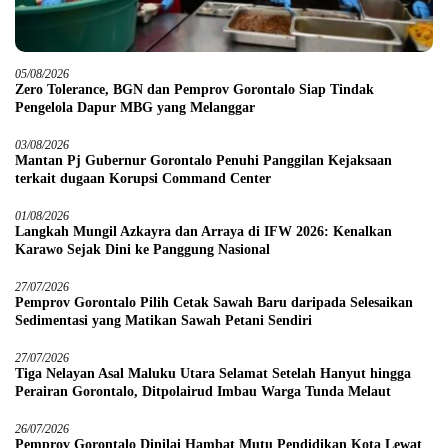
05/08/2026
Zero Tolerance, BGN dan Pemprov Gorontalo Siap Tindak
Pengelola Dapur MBG yang Melanggar
03/08/2026
Mantan Pj Gubernur Gorontalo Penuhi Panggilan Kejaksaan
terkait dugaan Korupsi Command Center
01/08/2026
Langkah Mungil Azkayra dan Arraya di IFW 2026: Kenalkan
Karawo Sejak Dini ke Panggung Nasional
27/07/2026
Pemprov Gorontalo Pilih Cetak Sawah Baru daripada Selesaikan
Sedimentasi yang Matikan Sawah Petani Sendiri
27/07/2026
Tiga Nelayan Asal Maluku Utara Selamat Setelah Hanyut hingga
Perairan Gorontalo, Ditpolairud Imbau Warga Tunda Melaut
26/07/2026
Pemprov Gorontalo Dinilai Hambat Mutu Pendidikan Kota Lewat