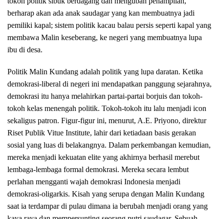
tokoh politik sibuk berdagang dan mengubah penampilan,
berharap akan ada anak saudagar yang kan membuatnya jadi
pemiliki kapal; sistem politik kacau balau persis seperti kapal yang
membawa Malin keseberang, ke negeri yang membuatnya lupa
ibu di desa.
Politik Malin Kundang adalah politik yang lupa daratan. Ketika
demokrasi-liberal di negeri ini mendapatkan panggung sejarahnya,
demokrasi itu hanya melahirkan partai-partai borjuis dan tokoh-
tokoh kelas menengah politik. Tokoh-tokoh itu lalu menjadi icon
sekaligus patron. Figur-figur ini, menurut, A.E. Priyono, direktur
Riset Publik Vitue Institute, lahir dari ketiadaan basis gerakan
sosial yang luas di belakangnya. Dalam perkembangan kemudian,
mereka menjadi kekuatan elite yang akhirnya berhasil merebut
lembaga-lembaga formal demokrasi. Mereka secara lembut
perlahan mengganti wajah demokrasi Indonesia menjadi
demokrasi-oligarkis. Kisah yang serupa dengan Malin Kundang
saat ia terdampar di pulau dimana ia berubah menjadi orang yang
kaya raya dan mempersunting seorang putri saudagar. Sebuah