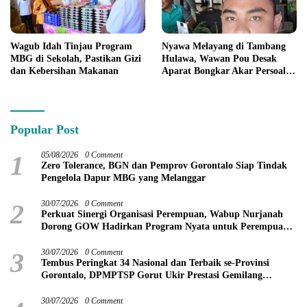
Wagub Idah Tinjau Program
Nyawa Melayang di Tambang
MBG di Sekolah, Pastikan Gizi
Hulawa, Wawan Pou Desak
dan Kebersihan Makanan
Aparat Bongkar Akar Persoalan
PETI
Popular Post
1
05/08/2026
0 Comment
Zero Tolerance, BGN dan Pemprov Gorontalo Siap Tindak
Pengelola Dapur MBG yang Melanggar
2
30/07/2026
0 Comment
Perkuat Sinergi Organisasi Perempuan, Wabup Nurjanah
Dorong GOW Hadirkan Program Nyata untuk Perempuan
dan Anak
3
30/07/2026
0 Comment
Tembus Peringkat 34 Nasional dan Terbaik se-Provinsi
Gorontalo, DPMPTSP Gorut Ukir Prestasi Gemilang
Penilaian Kinerja 2026
30/07/2026
0 Comment