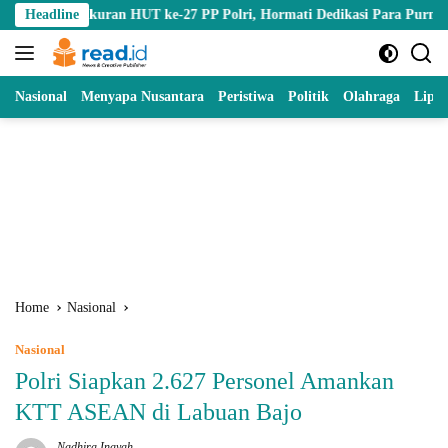
Skip
kuran HUT ke-27 PP Polri, Hormati Dedikasi Para Purnawirawan
Headline
to
content
Nasional
Menyapa Nusantara
Peristiwa
Politik
Olahraga
Lipu
Home
Nasional
Nasional
Polri Siapkan 2.627 Personel Amankan
KTT ASEAN di Labuan Bajo
Nadhira Inayah