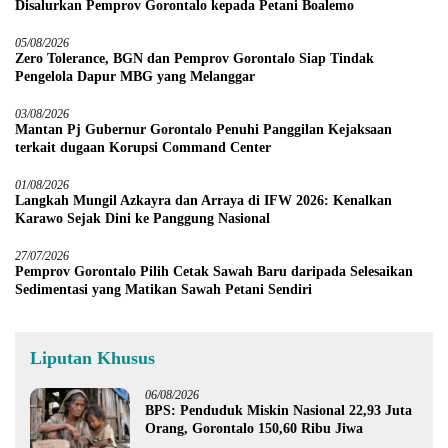
Disalurkan Pemprov Gorontalo kepada Petani Boalemo
05/08/2026
Zero Tolerance, BGN dan Pemprov Gorontalo Siap Tindak
Pengelola Dapur MBG yang Melanggar
03/08/2026
Mantan Pj Gubernur Gorontalo Penuhi Panggilan Kejaksaan
terkait dugaan Korupsi Command Center
01/08/2026
Langkah Mungil Azkayra dan Arraya di IFW 2026: Kenalkan
Karawo Sejak Dini ke Panggung Nasional
27/07/2026
Pemprov Gorontalo Pilih Cetak Sawah Baru daripada Selesaikan
Sedimentasi yang Matikan Sawah Petani Sendiri
Liputan Khusus
06/08/2026
BPS: Penduduk Miskin Nasional 22,93 Juta
Orang, Gorontalo 150,60 Ribu Jiwa