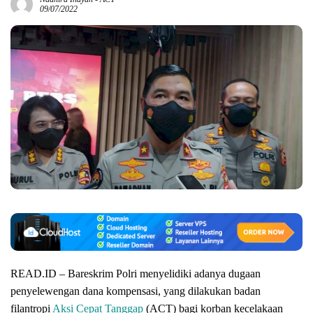
09/07/2022
READ.ID – Bareskrim Polri menyelidiki adanya dugaan
penyelewengan dana kompensasi, yang dilakukan badan
filantropi
Aksi Cepat Tanggap
(ACT) bagi korban kecelakaan