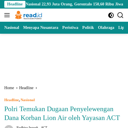
Skip
ional 22,93 Juta Orang, Gorontalo 150,60 Ribu Jiwa
Headline
Mengenal
to
content
Nasional
Menyapa Nusantara
Peristiwa
Politik
Olahraga
Lipu
Home
Headline
Headline
,
Nasional
Polri Temukan Dugaan Penyelewengan
Dana Korban Lion Air oleh Yayasan ACT
Nadhira Inayah
-
ACT