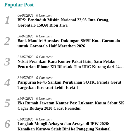
Popular Post
1
06/08/2026
0 Comment
BPS: Penduduk Miskin Nasional 22,93 Juta Orang,
Gorontalo 150,60 Ribu Jiwa
2
30/07/2026
0 Comment
Bank Mandiri Apresiasi Dukungan SMSI Kota Gorontalo
untuk Gorontalo Half Marathon 2026
3
31/07/2026
0 Comment
Nekat Pecahkan Kaca Konter Pakai Batu, Satu Pelaku
Pencurian iPhone XR Dibekuk Tim URC Kurang dari 24
Jam
4
31/07/2026
0 Comment
Paripurna ke-45 Sahkan Perubahan SOTK, Pemda Gorut
Targetkan Birokrasi Lebih Efektif
5
31/07/2026
0 Comment
Eks Rumah Jawatan Kantor Pos: Lukman Kasim Sebut SK
Cagar Budaya 2020 Cacat Prosedur
6
01/08/2026
0 Comment
Langkah Mungil Azkayra dan Arraya di IFW 2026:
Kenalkan Karawo Sejak Dini ke Panggung Nasional