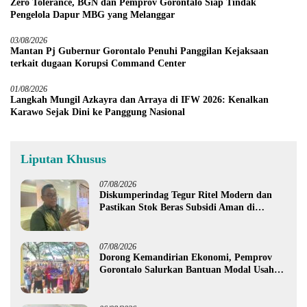
Zero Tolerance, BGN dan Pemprov Gorontalo Siap Tindak
Pengelola Dapur MBG yang Melanggar
03/08/2026
Mantan Pj Gubernur Gorontalo Penuhi Panggilan Kejaksaan
terkait dugaan Korupsi Command Center
01/08/2026
Langkah Mungil Azkayra dan Arraya di IFW 2026: Kenalkan
Karawo Sejak Dini ke Panggung Nasional
Liputan Khusus
07/08/2026
Diskumperindag Tegur Ritel Modern dan
Pastikan Stok Beras Subsidi Aman di
Tengah Musim Kemarau
07/08/2026
Dorong Kemandirian Ekonomi, Pemprov
Gorontalo Salurkan Bantuan Modal Usaha
Rp987,5 Juta untuk 395 Pelaku Usaha