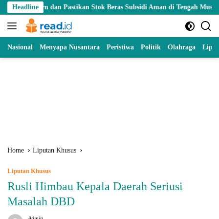
Skip
an Pastikan Stok Beras Subsidi Aman di Tengah Musim Kemarau
Headline
to
content
Nasional
Menyapa Nusantara
Peristiwa
Politik
Olahraga
Lipu
Home
Liputan Khusus
Liputan Khusus
Rusli Himbau Kepala Daerah Seriusi
Masalah DBD
Admin