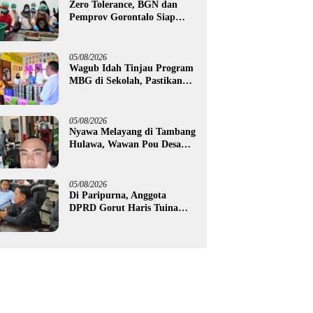
Zero Tolerance, BGN dan
Pemprov Gorontalo Siap
Tindak Pengelola Dapur
MBG yang Melanggar
05/08/2026
Wagub Idah Tinjau Program
MBG di Sekolah, Pastikan
Gizi dan Kebersihan
Makanan
05/08/2026
Nyawa Melayang di Tambang
Hulawa, Wawan Pou Desak
Aparat Bongkar Akar
Persoalan PETI
05/08/2026
Di Paripurna, Anggota
DPRD Gorut Haris Tuina
Desak Perbaikan Jalan
Ponelo dan Dusun Bengel