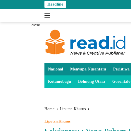
Skip
Headline
to
content
close
Nasional
Menyapa Nusantara
Peristiwa
Kotamobagu
Bolmong Utara
Gorontalo
Home
Liputan Khusus
Liputan Khusus