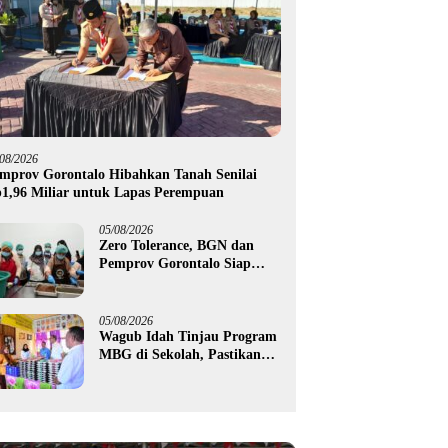
/08/2026
mprov Gorontalo Hibahkan Tanah Senilai
1,96 Miliar untuk Lapas Perempuan
05/08/2026
Zero Tolerance, BGN dan
Pemprov Gorontalo Siap
Tindak Pengelola Dapur
MBG yang Melanggar
05/08/2026
Wagub Idah Tinjau Program
MBG di Sekolah, Pastikan
Gizi dan Kebersihan
Makanan