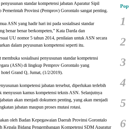
i penyusunan standar kompetensi jabatan Aparatur Sipil
Pop
 Pemerintah Provinsi (Pemprov) Gorontalo sangat penting.
1
ua ASN yang hadir hari ini pada sosialisasi standar
ang benar benar berkompeten,” Kata Darda dan
2
uai UU nomor 5 tahun 2014, penilaian untuk ASN secara
rkan dalam peyusunan kompetensi seperti itu.
3
t membuka sosialisasi penyusunan standar kompetensi
Negara (ASN) di lingkup Pemprov Gorontalo yang
 hotel Grand Q, Jumat, (1/2/2019).
4
nyusunan kompetensi jabatan tersebut, diperlukan terlebih
tuk menyusun kamus kompetensi teknis ASN. Selanjutnya
5
jabatan akan menjadi dokumen penting, yang akan menjadi
ngkatan jabatan maupun proses mutasi rotasi.
6
anakan oleh Badan Kepegawaian Daerah Provinsi Gorontalo
 oleh Kepala Bidang Pengembangan Kompetensi SDM Aparatur