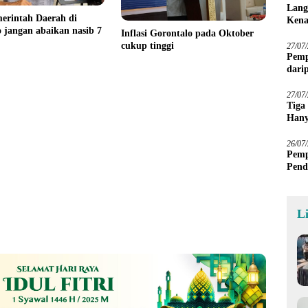
Lang
erintah Daerah di
Kena
 jangan abaikan nasib 7
Inflasi Gorontalo pada Oktober
cukup tinggi
27/07
Pemp
dari
Sawa
27/07
Tiga
Hany
Imba
26/07
Pemp
Pend
L