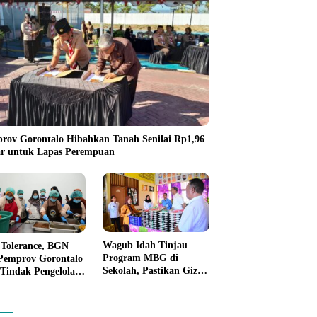
rov Gorontalo Hibahkan Tanah Senilai Rp1,96
ar untuk Lapas Perempuan
Wagub Idah Tinjau
 Tolerance, BGN
Program MBG di
Pemprov Gorontalo
Sekolah, Pastikan Gizi
 Tindak Pengelola
dan Kebersihan
ur MBG yang
Makanan
nggar