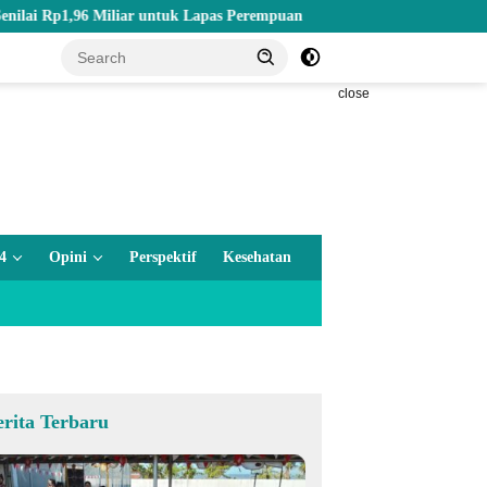
iar untuk Lapas Perempuan
Zero Tolerance, BGN dan Pemprov
close
4
Opini
Perspektif
Kesehatan
erita Terbaru