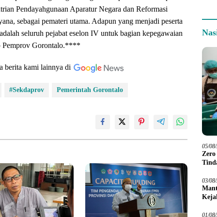
ntrian Pendayahgunaan Aparatur Negara dan Reformasi
yana, sebagai pemateri utama. Adapun yang menjadi peserta
Nas
ni adalah seluruh pejabat eselon IV untuk bagian kepegawaian
up Pemprov Gorontalo.****
a berita kami lainnya di
#Sekdaprov
Pemerintah Gorontalo
05/08
Zero
Tind
03/08
Mant
Keja
01/08