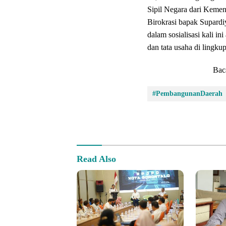
Sipil Negara dari Keme
Birokrasi bapak Supardi
dalam sosialisasi kali i
dan tata usaha di lingk
Bac
#PembangunanDaerah
Comment
Read Also