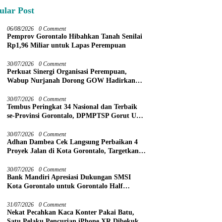
ular Post
06/08/2026
0 Comment
Pemprov Gorontalo Hibahkan Tanah Senilai
Rp1,96 Miliar untuk Lapas Perempuan
30/07/2026
0 Comment
Perkuat Sinergi Organisasi Perempuan,
Wabup Nurjanah Dorong GOW Hadirkan
Program Nyata untuk Perempuan dan Anak
30/07/2026
0 Comment
Tembus Peringkat 34 Nasional dan Terbaik
se-Provinsi Gorontalo, DPMPTSP Gorut Ukir
Prestasi Gemilang Penilaian Kinerja 2026
30/07/2026
0 Comment
Adhan Dambea Cek Langsung Perbaikan 4
Proyek Jalan di Kota Gorontalo, Targetkan
Rampung November 2026
30/07/2026
0 Comment
Bank Mandiri Apresiasi Dukungan SMSI
Kota Gorontalo untuk Gorontalo Half
Marathon 2026
31/07/2026
0 Comment
Nekat Pecahkan Kaca Konter Pakai Batu,
Satu Pelaku Pencurian iPhone XR Dibekuk