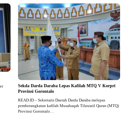
Sekda Darda Daraba Lepas Kafilah MTQ V Korpri
er
Provinsi Gorontalo
READ.ID – Sekretaris Daerah Darda Daraba melepas
pemberangkatan kafilah Musabaqah Tilawatil Quran (MTQ)
Provinsi Gorontalo…