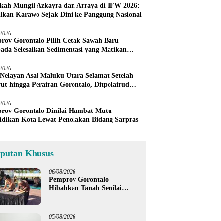
kah Mungil Azkayra dan Arraya di IFW 2026:
lkan Karawo Sejak Dini ke Panggung Nasional
/2026
rov Gorontalo Pilih Cetak Sawah Baru
pada Selesaikan Sedimentasi yang Matikan
h Petani Sendiri
/2026
 Nelayan Asal Maluku Utara Selamat Setelah
ut hingga Perairan Gorontalo, Ditpolairud
u Warga Tunda Melaut
/2026
rov Gorontalo Dinilai Hambat Mutu
idikan Kota Lewat Penolakan Bidang Sarpras
iputan Khusus
06/08/2026
Pemprov Gorontalo
Hibahkan Tanah Senilai
Rp1,96 Miliar untuk Lapas
Perempuan
05/08/2026