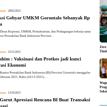
usus
28/02/2022
ksi Gebyar UMKM Gorontalo Sebanyak Rp
a
Dinas Koperasi, UMKM, Perindustrian, dan Perdagangan bekerja sama
tor Perwakilan Bank Indonesia Provinsi…
Zero
Tind
usus
25/11/2021
ahim : Vaksinasi dan Protkes jadi kunci
rasi Ekonomi
antor Perwakilan Bank Indonesia (BI) Provinsi Gorontalo menggelar
Tahunan 2021, Rabu (24/11/2021)….
Wagu
Prog
Seko
usus
13/10/2021
dan 
 Gorut Apresiasi Rencana BI Buat Transaksi
Mak
isasi