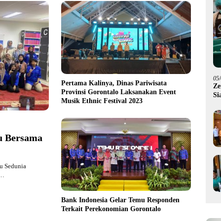
05
Pertama Kalinya, Dinas Pariwisata
Ze
Provinsi Gorontalo Laksanakan Event
Si
Musik Ethnic Festival 2023
Me
u Bersama
u Sedunia
i…
Bank Indonesia Gelar Temu Responden
Terkait Perekonomian Gorontalo