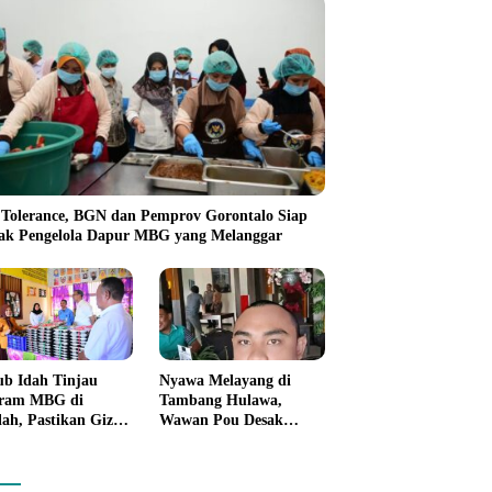
 Tolerance, BGN dan Pemprov Gorontalo Siap
ak Pengelola Dapur MBG yang Melanggar
b Idah Tinjau
Nyawa Melayang di
ram MBG di
Tambang Hulawa,
lah, Pastikan Gizi
Wawan Pou Desak
Kebersihan
Aparat Bongkar Akar
anan
Persoalan PETI