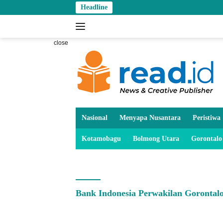
Skip
Headline
to
content
close
Nasional
Menyapa Nusantara
Peristiwa
Kotamobagu
Bolmong Utara
Gorontalo
Bank Indonesia Perwakilan Gorontal