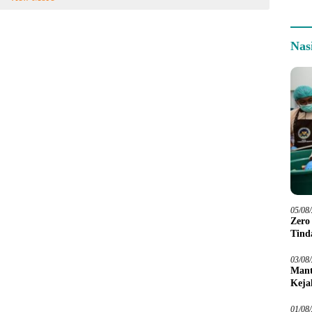
Nas
05/08
Zero
Tind
03/08
Mant
Keja
01/08