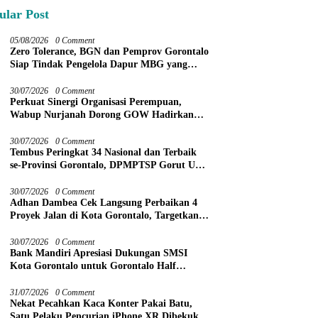
ular Post
05/08/2026
0 Comment
Zero Tolerance, BGN dan Pemprov Gorontalo
Siap Tindak Pengelola Dapur MBG yang
Melanggar
30/07/2026
0 Comment
Perkuat Sinergi Organisasi Perempuan,
Wabup Nurjanah Dorong GOW Hadirkan
Program Nyata untuk Perempuan dan Anak
30/07/2026
0 Comment
Tembus Peringkat 34 Nasional dan Terbaik
se-Provinsi Gorontalo, DPMPTSP Gorut Ukir
Prestasi Gemilang Penilaian Kinerja 2026
30/07/2026
0 Comment
Adhan Dambea Cek Langsung Perbaikan 4
Proyek Jalan di Kota Gorontalo, Targetkan
Rampung November 2026
30/07/2026
0 Comment
Bank Mandiri Apresiasi Dukungan SMSI
Kota Gorontalo untuk Gorontalo Half
Marathon 2026
31/07/2026
0 Comment
Nekat Pecahkan Kaca Konter Pakai Batu,
Satu Pelaku Pencurian iPhone XR Dibekuk