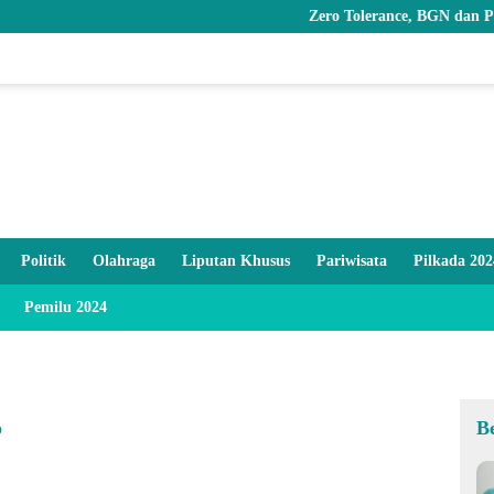
Zero Tolerance, BGN dan Pemprov Goron
Politik
Olahraga
Liputan Khusus
Pariwisata
Pilkada 202
Pemilu 2024
o
B