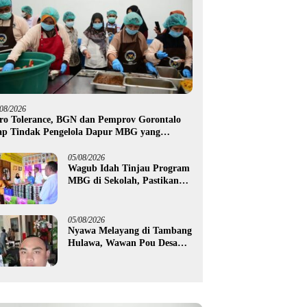
/08/2026
ro Tolerance, BGN dan Pemprov Gorontalo
ap Tindak Pengelola Dapur MBG yang
langgar
05/08/2026
Wagub Idah Tinjau Program
MBG di Sekolah, Pastikan
Gizi dan Kebersihan
Makanan
05/08/2026
Nyawa Melayang di Tambang
Hulawa, Wawan Pou Desak
Aparat Bongkar Akar
Persoalan PETI