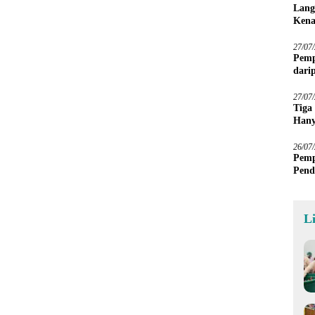
Lang
Kena
27/07
Pemp
dari
Sawa
27/07
Tiga
Hany
Imba
26/07
Pemp
Pend
L