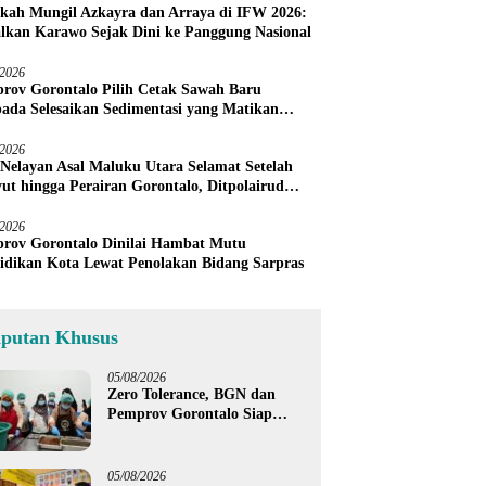
kah Mungil Azkayra dan Arraya di IFW 2026:
lkan Karawo Sejak Dini ke Panggung Nasional
/2026
rov Gorontalo Pilih Cetak Sawah Baru
pada Selesaikan Sedimentasi yang Matikan
h Petani Sendiri
/2026
 Nelayan Asal Maluku Utara Selamat Setelah
ut hingga Perairan Gorontalo, Ditpolairud
u Warga Tunda Melaut
/2026
rov Gorontalo Dinilai Hambat Mutu
idikan Kota Lewat Penolakan Bidang Sarpras
iputan Khusus
05/08/2026
Zero Tolerance, BGN dan
Pemprov Gorontalo Siap
Tindak Pengelola Dapur
MBG yang Melanggar
05/08/2026