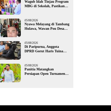
Wagub Idah Tinjau Program
MBG di Sekolah, Pastikan
Gizi dan Kebersihan
Makanan
05/08/2026
Nyawa Melayang di Tambang
Hulawa, Wawan Pou Desak
Aparat Bongkar Akar
Persoalan PETI
05/08/2026
Di Paripurna, Anggota
DPRD Gorut Haris Tuina
Desak Perbaikan Jalan
Ponelo dan Dusun Bengel
05/08/2026
Panitia Matangkan
Persiapan Open Turnamen
Trophy Bercahaya 2026, Edo
Gawa: Siap Hadirkan
Kompetisi Berkualitas