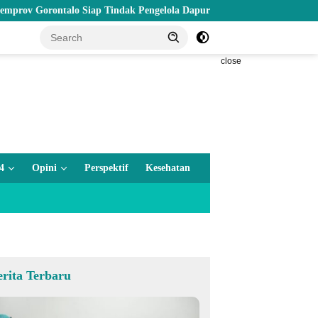
talo Siap Tindak Pengelola Dapur MBG yang Melanggar
Wagub
close
4
Opini
Perspektif
Kesehatan
erita Terbaru