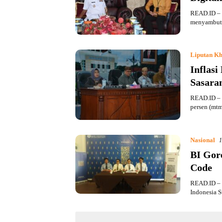
READ.ID – B
menyambut
Liputan Kh
Inflasi
Sasara
READ.ID – I
persen (mt
Nasional
1
BI Gor
Code
READ.ID – 
Indonesia 