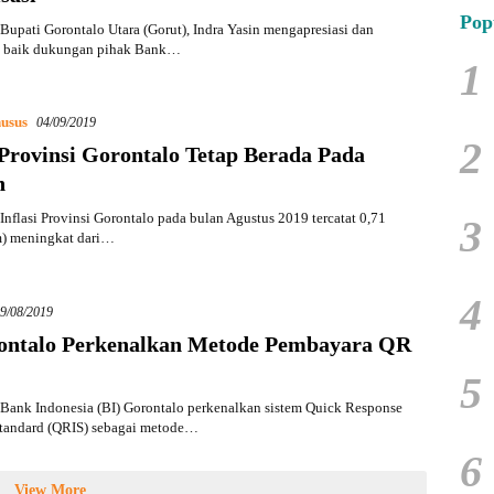
Pop
upati Gorontalo Utara (Gorut), Indra Yasin mengapresiasi dan
 baik dukungan pihak Bank…
1
usus
04/09/2019
2
 Provinsi Gorontalo Tetap Berada Pada
n
nflasi Provinsi Gorontalo pada bulan Agustus 2019 tercatat 0,71
3
m) meningkat dari…
4
9/08/2019
ontalo Perkenalkan Metode Pembayara QR
5
Bank Indonesia (BI) Gorontalo perkenalkan sistem Quick Response
Standard (QRIS) sebagai metode…
6
View More