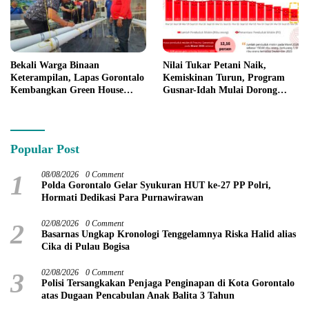
Bekali Warga Binaan
Nilai Tukar Petani Naik,
Keterampilan, Lapas Gorontalo
Kemiskinan Turun, Program
Kembangkan Green House
Gusnar-Idah Mulai Dorong
Hidrofarm
Ekonomi Gorontalo
Popular Post
1
08/08/2026
0 Comment
Polda Gorontalo Gelar Syukuran HUT ke-27 PP Polri,
Hormati Dedikasi Para Purnawirawan
2
02/08/2026
0 Comment
Basarnas Ungkap Kronologi Tenggelamnya Riska Halid alias
Cika di Pulau Bogisa
3
02/08/2026
0 Comment
Polisi Tersangkakan Penjaga Penginapan di Kota Gorontalo
atas Dugaan Pencabulan Anak Balita 3 Tahun