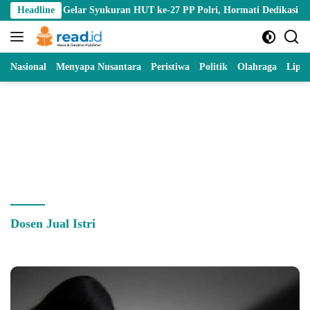
Skip
ntalo Gelar Syukuran HUT ke-27 PP Polri, Hormati Dedikasi Para Purn
Headline
to
content
Nasional
Menyapa Nusantara
Peristiwa
Politik
Olahraga
Lipu
Dosen Jual Istri