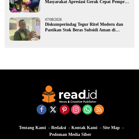
Masyarakat Apresiasi Gerak Cepat Pemprov
Gorontalo
07/08/2026
Diskumperindag Tegur Ritel Modern dan
Pastikan Stok Beras Subsidi Aman di
Tengah Musim Kemarau
Tentang Kami
Redaksi
Kontak Kami
Site Map
Pedoman Media Siber