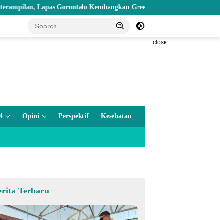
, Lapas Gorontalo Kembangkan Green House Hidrofarm
Nilai 
close
4
Opini
Perspektif
Kesehatan
erita Terbaru