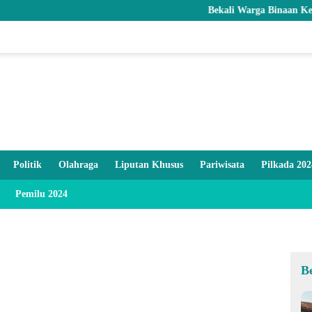
Bekali Warga Binaan Keterampilan
Politik
Olahraga
Liputan Khusus
Pariwisata
Pilkada 202
Pemilu 2024
B