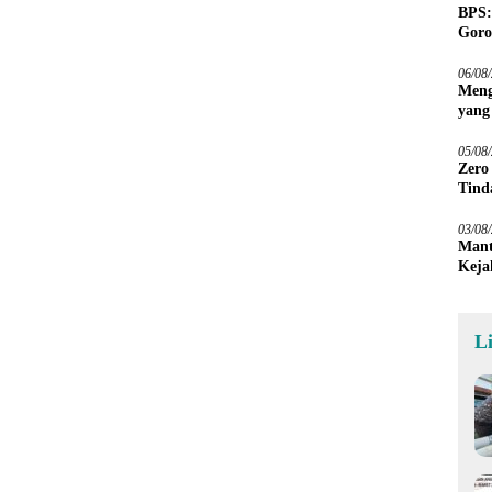
BPS:
Goro
06/08
Meng
yang
Peta
05/08
Zero
Tind
03/08
Mant
Keja
L