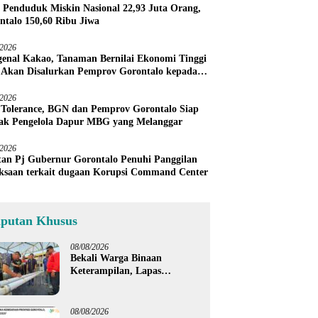
 Penduduk Miskin Nasional 22,93 Juta Orang,
ntalo 150,60 Ribu Jiwa
/2026
enal Kakao, Tanaman Bernilai Ekonomi Tinggi
 Akan Disalurkan Pemprov Gorontalo kepada
ni Boalemo
/2026
 Tolerance, BGN dan Pemprov Gorontalo Siap
ak Pengelola Dapur MBG yang Melanggar
/2026
an Pj Gubernur Gorontalo Penuhi Panggilan
ksaan terkait dugaan Korupsi Command Center
iputan Khusus
08/08/2026
Bekali Warga Binaan
Keterampilan, Lapas
Gorontalo Kembangkan
Green House Hidrofarm
08/08/2026