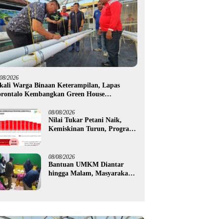
/08/2026
kali Warga Binaan Keterampilan, Lapas
rontalo Kembangkan Green House
drofarm
08/08/2026
Nilai Tukar Petani Naik,
Kemiskinan Turun, Program
Gusnar-Idah Mulai Dorong
Ekonomi Gorontalo
08/08/2026
Bantuan UMKM Diantar
hingga Malam, Masyarakat
Apresiasi Gerak Cepat
Pemprov Gorontalo