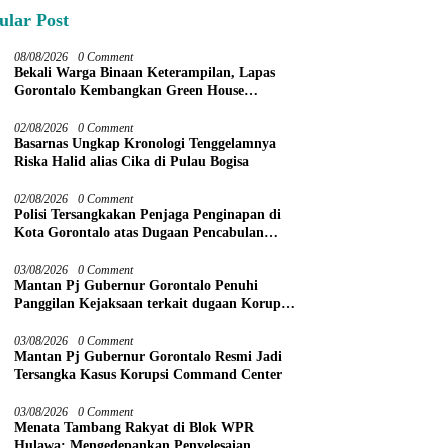
ular Post
08/08/2026
0 Comment
Bekali Warga Binaan Keterampilan, Lapas
Gorontalo Kembangkan Green House
Hidrofarm
02/08/2026
0 Comment
Basarnas Ungkap Kronologi Tenggelamnya
Riska Halid alias Cika di Pulau Bogisa
02/08/2026
0 Comment
Polisi Tersangkakan Penjaga Penginapan di
Kota Gorontalo atas Dugaan Pencabulan
Anak Balita 3 Tahun
03/08/2026
0 Comment
Mantan Pj Gubernur Gorontalo Penuhi
Panggilan Kejaksaan terkait dugaan Korupsi
Command Center
03/08/2026
0 Comment
Mantan Pj Gubernur Gorontalo Resmi Jadi
Tersangka Kasus Korupsi Command Center
03/08/2026
0 Comment
Menata Tambang Rakyat di Blok WPR
Hulawa: Mengedepankan Penyelesaian