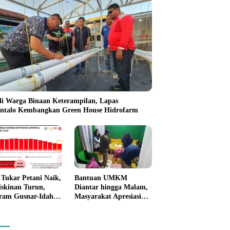
li Warga Binaan Keterampilan, Lapas
ntalo Kembangkan Green House Hidrofarm
i Tukar Petani Naik,
Bantuan UMKM
skinan Turun,
Diantar hingga Malam,
ram Gusnar-Idah
Masyarakat Apresiasi
i Dorong Ekonomi
Gerak Cepat Pemprov
ntalo
Gorontalo