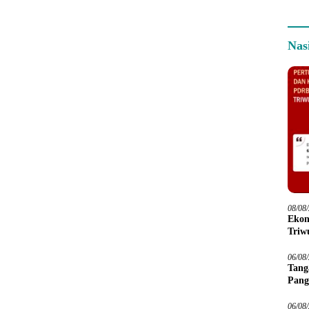
Nas
08/08
Ekon
Triwu
06/08
Tang
Pang
06/08