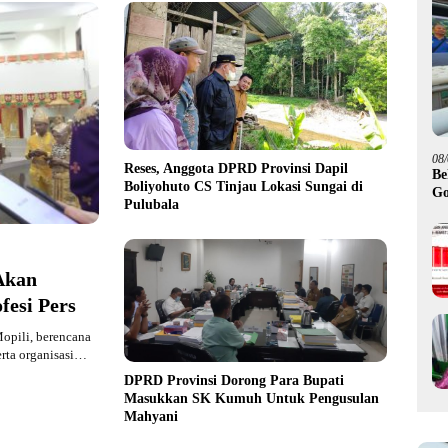
08
Reses, Anggota DPRD Provinsi Dapil
Be
Boliyohuto CS Tinjau Lokasi Sungai di
Go
Pulubala
Hi
Akan
fesi Pers
opili, berencana
rta organisasi…
DPRD Provinsi Dorong Para Bupati
Masukkan SK Kumuh Untuk Pengusulan
Mahyani