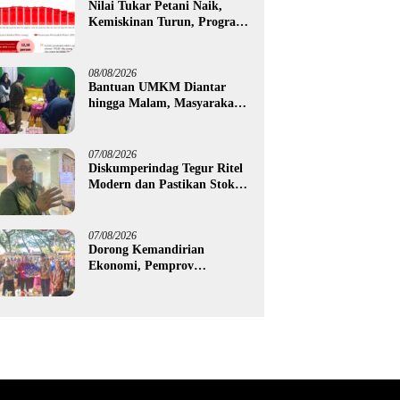
Nilai Tukar Petani Naik,
Kemiskinan Turun, Program
Gusnar-Idah Mulai Dorong
Ekonomi Gorontalo
08/08/2026
Bantuan UMKM Diantar
hingga Malam, Masyarakat
Apresiasi Gerak Cepat
Pemprov Gorontalo
07/08/2026
Diskumperindag Tegur Ritel
Modern dan Pastikan Stok
Beras Subsidi Aman di
Tengah Musim Kemarau
07/08/2026
Dorong Kemandirian
Ekonomi, Pemprov
Gorontalo Salurkan Bantuan
Modal Usaha Rp987,5 Juta
untuk 395 Pelaku Usaha