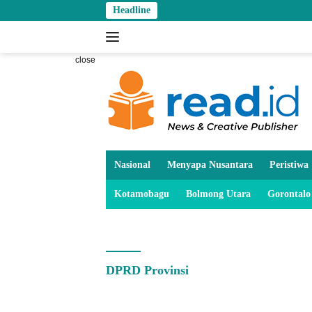
Skip
Headline
to
content
close
Nasional
Menyapa Nusantara
Peristiwa
Kotamobagu
Bolmong Utara
Gorontalo
DPRD Provinsi