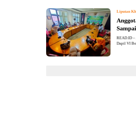
Liputan Kh
Anggot
Sampai
READ.ID – 
Dapil VI B