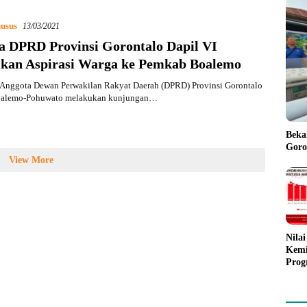
usus
13/03/2021
a DPRD Provinsi Gorontalo Dapil VI
kan Aspirasi Warga ke Pemkab Boalemo
Anggota Dewan Perwakilan Rakyat Daerah (DPRD) Provinsi Gorontalo
oalemo-Pohuwato melakukan kunjungan…
Beka
Goro
View More
Nila
Kemi
Prog
Mula
Goro