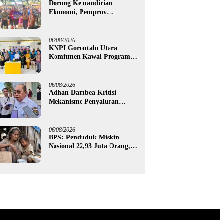
Dorong Kemandirian
Ekonomi, Pemprov
Gorontalo Salurkan Bantuan
Modal Usaha Rp987,5 Juta
untuk 395 Pelaku Usaha
06/08/2026
KNPI Gorontalo Utara
Komitmen Kawal Program
SKS dan Gerakan Satu Juta
Pohon
06/08/2026
Adhan Dambea Kritisi
Mekanisme Penyaluran
Bantuan UMKM Pemprov
Gorontalo
06/08/2026
BPS: Penduduk Miskin
Nasional 22,93 Juta Orang,
Gorontalo 150,60 Ribu Jiwa