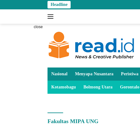
Skip
Headline
to
content
close
Nasional
Menyapa Nusantara
Peristiwa
Kotamobagu
Bolmong Utara
Gorontalo
Fakultas MIPA UNG