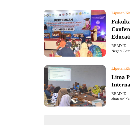
Liputan Kh
Fakult
Confer
Educat
READ.ID – 
Negeri Gor
Liputan Kh
Lima P
Interna
READ.ID – s
akan melaks