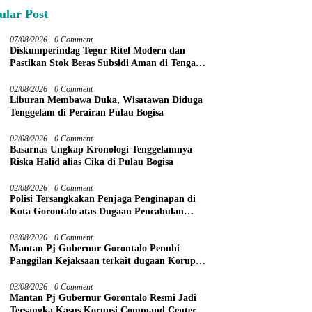
ular Post
07/08/2026
0 Comment
Diskumperindag Tegur Ritel Modern dan
Pastikan Stok Beras Subsidi Aman di Tengah
Musim Kemarau
02/08/2026
0 Comment
Liburan Membawa Duka, Wisatawan Diduga
Tenggelam di Perairan Pulau Bogisa
02/08/2026
0 Comment
Basarnas Ungkap Kronologi Tenggelamnya
Riska Halid alias Cika di Pulau Bogisa
02/08/2026
0 Comment
Polisi Tersangkakan Penjaga Penginapan di
Kota Gorontalo atas Dugaan Pencabulan
Anak Balita 3 Tahun
03/08/2026
0 Comment
Mantan Pj Gubernur Gorontalo Penuhi
Panggilan Kejaksaan terkait dugaan Korupsi
Command Center
03/08/2026
0 Comment
Mantan Pj Gubernur Gorontalo Resmi Jadi
Tersangka Kasus Korupsi Command Center