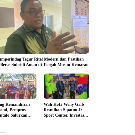
umperindag Tegur Ritel Modern dan Pastikan
 Beras Subsidi Aman di Tengah Musim Kemarau
ng Kemandirian
Wali Kota Weny Gaib
omi, Pemprov
Resmikan Sipatuo Jr
ntalo Salurkan
Sport Center, Investasi
uan Modal Usaha
Swasta Hadirkan
7,5 Juta untuk 395
Fasilitas Olahraga
ku Usaha
Modern di Kotamobagu