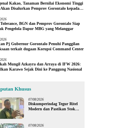
enal Kakao, Tanaman Bernilai Ekonomi Tinggi
 Akan Disalurkan Pemprov Gorontalo kepada
ni Boalemo
/2026
 Tolerance, BGN dan Pemprov Gorontalo Siap
ak Pengelola Dapur MBG yang Melanggar
/2026
an Pj Gubernur Gorontalo Penuhi Panggilan
ksaan terkait dugaan Korupsi Command Center
/2026
kah Mungil Azkayra dan Arraya di IFW 2026:
lkan Karawo Sejak Dini ke Panggung Nasional
iputan Khusus
07/08/2026
Diskumperindag Tegur Ritel
Modern dan Pastikan Stok
Beras Subsidi Aman di
Tengah Musim Kemarau
07/08/2026