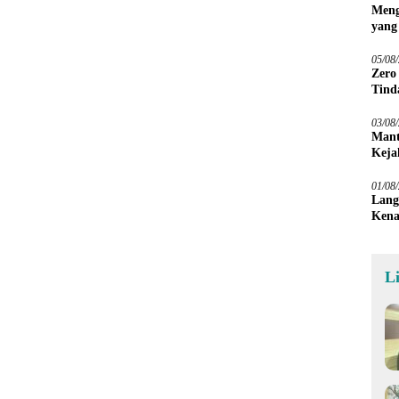
Meng
yang
Peta
05/08
Zero
Tind
03/08
Mant
Keja
01/08
Lang
Kena
L