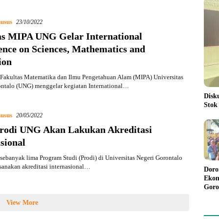
usus
23/10/2022
as MIPA UNG Gelar International
ence on Sciences, Mathematics and
ion
Fakultas Matematika dan Ilmu Pengetahuan Alam (MIPA) Universitas
ontalo (UNG) menggelar kegiatan International…
Disk
Stok
usus
20/05/2022
rodi UNG Akan Lakukan Akreditasi
sional
ebanyak lima Program Studi (Prodi) di Universitas Negeri Gorontalo
anakan akreditasi internasional…
Doro
Ekon
Goro
Bant
View More
Rp98
Pela