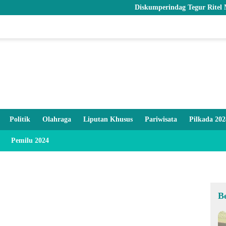
Diskumperindag Tegur Ritel Modern dan P
Politik
Olahraga
Liputan Khusus
Pariwisata
Pilkada 202
Pemilu 2024
B