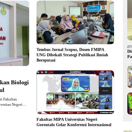
07
Tembus Jurnal Scopus, Dosen FMIPA
Di
UNG Dibekali Strategi Publikasi Ilmiah
Pa
Bereputasi
M
kan Biologi
ul
i Fakultas
ersitas Negeri…
Fakultas MIPA Universitas Negeri
Gorontalo Gelar Konferensi Internasional