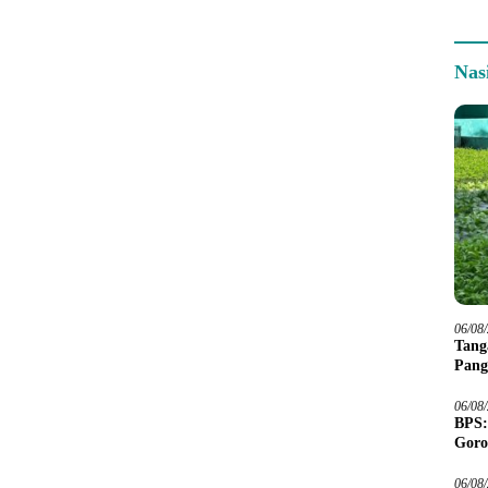
Nas
06/08
Tang
Pang
06/08
BPS:
Goro
06/08