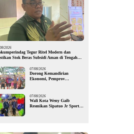
/08/2026
skumperindag Tegur Ritel Modern dan
stikan Stok Beras Subsidi Aman di Tengah
usim Kemarau
07/08/2026
Dorong Kemandirian
Ekonomi, Pemprov
Gorontalo Salurkan Bantuan
Modal Usaha Rp987,5 Juta
untuk 395 Pelaku Usaha
07/08/2026
Wali Kota Weny Gaib
Resmikan Sipatuo Jr Sport
Center, Investasi Swasta
Hadirkan Fasilitas Olahraga
Modern di Kotamobagu