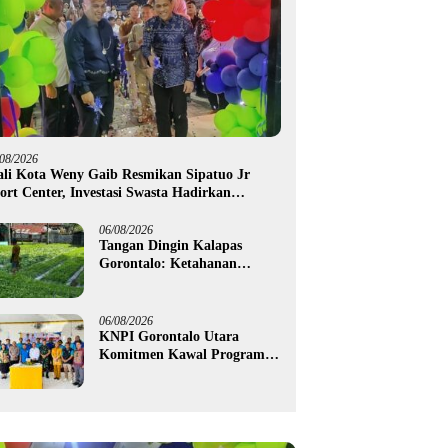
/08/2026
li Kota Weny Gaib Resmikan Sipatuo Jr
ort Center, Investasi Swasta Hadirkan
silitas Olahraga Modern di Kotamobagu
06/08/2026
Tangan Dingin Kalapas
Gorontalo: Ketahanan
Pangan Dimulai dari Balik
Jeruji
06/08/2026
KNPI Gorontalo Utara
Komitmen Kawal Program
SKS dan Gerakan Satu Juta
Pohon