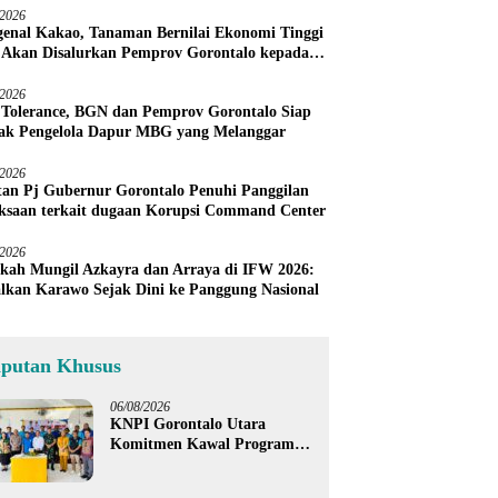
/2026
enal Kakao, Tanaman Bernilai Ekonomi Tinggi
 Akan Disalurkan Pemprov Gorontalo kepada
ni Boalemo
/2026
 Tolerance, BGN dan Pemprov Gorontalo Siap
ak Pengelola Dapur MBG yang Melanggar
/2026
an Pj Gubernur Gorontalo Penuhi Panggilan
ksaan terkait dugaan Korupsi Command Center
/2026
kah Mungil Azkayra dan Arraya di IFW 2026:
lkan Karawo Sejak Dini ke Panggung Nasional
iputan Khusus
06/08/2026
KNPI Gorontalo Utara
Komitmen Kawal Program
SKS dan Gerakan Satu Juta
Pohon