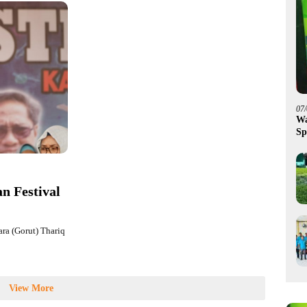
07
Wa
Sp
Fa
n Festival
ra (Gorut) Thariq
View More