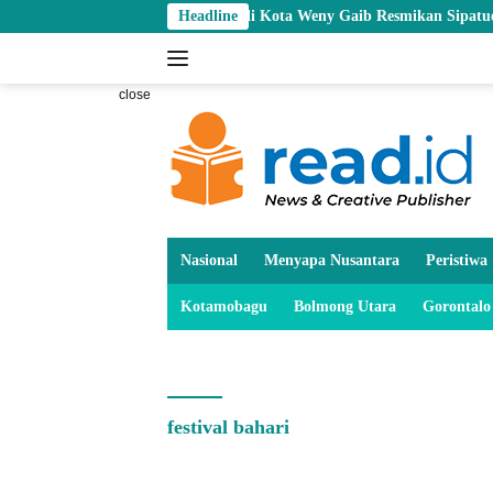
Skip
Wali Kota Weny Gaib Resmikan Sipatuo Jr Sport C
Headline
to
content
close
Nasional
Menyapa Nusantara
Peristiwa
Kotamobagu
Bolmong Utara
Gorontalo
festival bahari