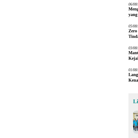
06/08
Meng
yang
Peta
05/08
Zero
Tind
03/08
Mant
Keja
01/08
Lang
Kena
L