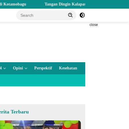
bagu
Tangan Dingin Kalapas Gorontalo: Ketahanan Pangan Dimul
close
4
Opini
Perspektif
Kesehatan
erita Terbaru