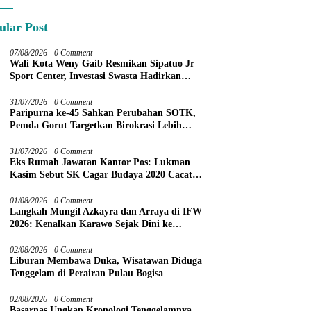
ular Post
07/08/2026
0 Comment
Wali Kota Weny Gaib Resmikan Sipatuo Jr
Sport Center, Investasi Swasta Hadirkan
Fasilitas Olahraga Modern di Kotamobagu
31/07/2026
0 Comment
Paripurna ke-45 Sahkan Perubahan SOTK,
Pemda Gorut Targetkan Birokrasi Lebih
Efektif
31/07/2026
0 Comment
Eks Rumah Jawatan Kantor Pos: Lukman
Kasim Sebut SK Cagar Budaya 2020 Cacat
Prosedur
01/08/2026
0 Comment
Langkah Mungil Azkayra dan Arraya di IFW
2026: Kenalkan Karawo Sejak Dini ke
Panggung Nasional
02/08/2026
0 Comment
Liburan Membawa Duka, Wisatawan Diduga
Tenggelam di Perairan Pulau Bogisa
02/08/2026
0 Comment
Basarnas Ungkap Kronologi Tenggelamnya