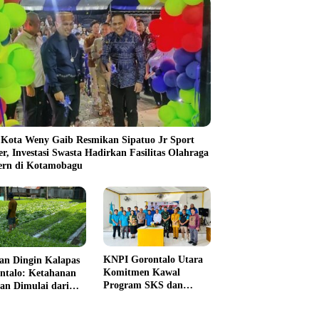
 Kota Weny Gaib Resmikan Sipatuo Jr Sport
er, Investasi Swasta Hadirkan Fasilitas Olahraga
rn di Kotamobagu
KNPI Gorontalo Utara
an Dingin Kalapas
Komitmen Kawal
ntalo: Ketahanan
Program SKS dan
an Dimulai dari
Gerakan Satu Juta
 Jeruji
Pohon