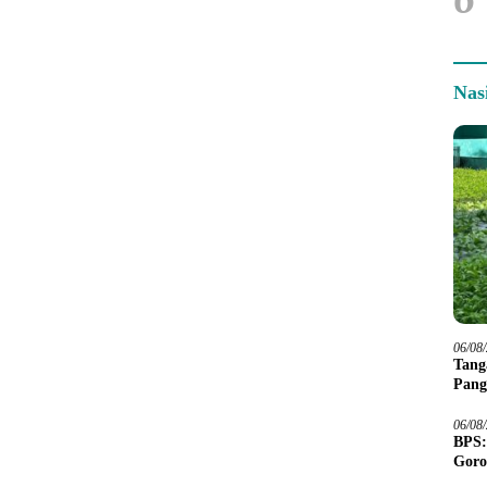
Nas
06/08
Tang
Pang
06/08
BPS:
Goro