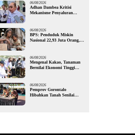
06/08/2026
Adhan Dambea Kritisi
Mekanisme Penyaluran
Bantuan UMKM Pemprov
Gorontalo
06/08/2026
BPS: Penduduk Miskin
Nasional 22,93 Juta Orang,
Gorontalo 150,60 Ribu Jiwa
06/08/2026
Mengenal Kakao, Tanaman
Bernilai Ekonomi Tinggi
yang Akan Disalurkan
Pemprov Gorontalo kepada
Petani Boalemo
06/08/2026
Pemprov Gorontalo
Hibahkan Tanah Senilai
Rp1,96 Miliar untuk Lapas
Perempuan