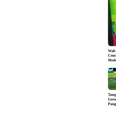
Wali
Cent
Mode
Tang
Goro
Pang
Balik