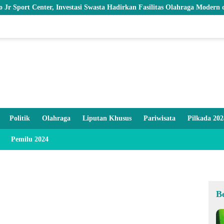
enter, Investasi Swasta Hadirkan Fasilitas Olahraga Modern di Kotamo
Politik
Olahraga
Liputan Khusus
Pariwisata
Pilkada 202
Pemilu 2024
B