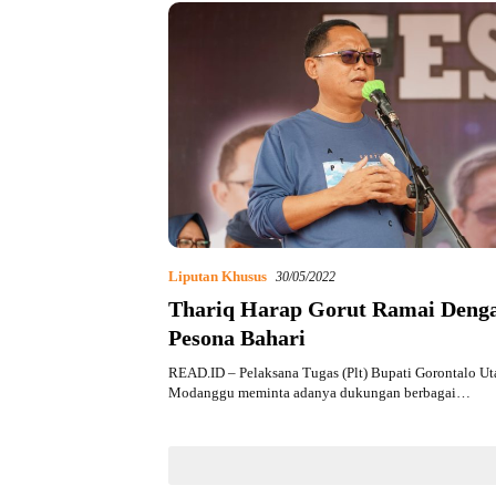
Liputan Khusus
30/05/2022
Thariq Harap Gorut Ramai Denga
Pesona Bahari
READ.ID – Pelaksana Tugas (Plt) Bupati Gorontalo Uta
Modanggu meminta adanya dukungan berbagai…