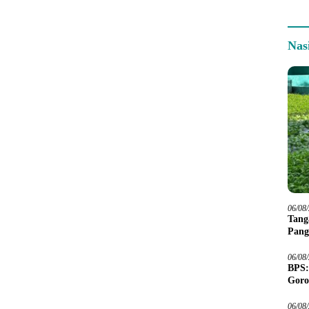
Nas
06/08
Tang
Pang
06/08
BPS:
Goro
06/08