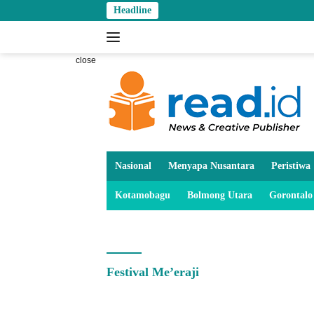
Skip
Headline
to
content
close
Nasional
Menyapa Nusantara
Peristiwa
Kotamobagu
Bolmong Utara
Gorontalo
Festival Me’eraji