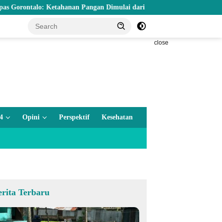
ntalo: Ketahanan Pangan Dimulai dari Balik Jeruji
KNPI Goro
close
4
Opini
Perspektif
Kesehatan
erita Terbaru