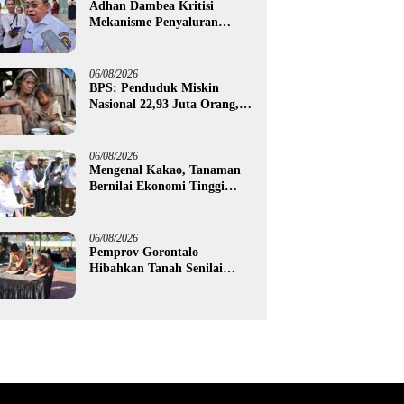
Adhan Dambea Kritisi
Mekanisme Penyaluran
Bantuan UMKM Pemprov
Gorontalo
06/08/2026
BPS: Penduduk Miskin
Nasional 22,93 Juta Orang,
Gorontalo 150,60 Ribu Jiwa
06/08/2026
Mengenal Kakao, Tanaman
Bernilai Ekonomi Tinggi
yang Akan Disalurkan
Pemprov Gorontalo kepada
Petani Boalemo
06/08/2026
Pemprov Gorontalo
Hibahkan Tanah Senilai
Rp1,96 Miliar untuk Lapas
Perempuan