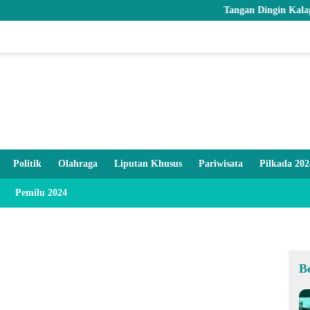
Tangan Dingin Kalapas Goro
Politik
Olahraga
Liputan Khusus
Pariwisata
Pilkada 202
Pemilu 2024
B