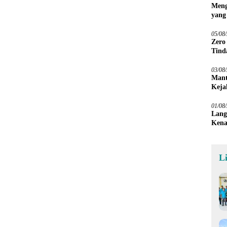
Meng
yang
Peta
05/08
Zero
Tind
03/08
Mant
Keja
01/08
Lang
Kena
L