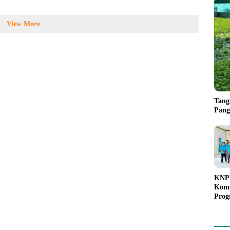
View More
Tang
Pang
KNPI
Kom
Prog
Gera
Poh