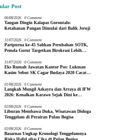
ular Post
06/08/2026
0 Comment
Tangan Dingin Kalapas Gorontalo:
Ketahanan Pangan Dimulai dari Balik Jeruji
31/07/2026
0 Comment
Paripurna ke-45 Sahkan Perubahan SOTK,
Pemda Gorut Targetkan Birokrasi Lebih
Efektif
31/07/2026
0 Comment
Eks Rumah Jawatan Kantor Pos: Lukman
Kasim Sebut SK Cagar Budaya 2020 Cacat
Prosedur
01/08/2026
0 Comment
Langkah Mungil Azkayra dan Arraya di IFW
2026: Kenalkan Karawo Sejak Dini ke
Panggung Nasional
02/08/2026
0 Comment
Liburan Membawa Duka, Wisatawan Diduga
Tenggelam di Perairan Pulau Bogisa
02/08/2026
0 Comment
Basarnas Ungkap Kronologi Tenggelamnya
Riska Halid alias Cika di Pulau Bogisa