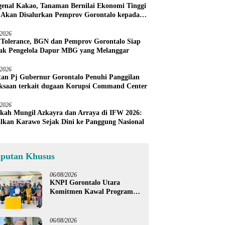
enal Kakao, Tanaman Bernilai Ekonomi Tinggi
 Akan Disalurkan Pemprov Gorontalo kepada
ni Boalemo
/2026
 Tolerance, BGN dan Pemprov Gorontalo Siap
ak Pengelola Dapur MBG yang Melanggar
/2026
an Pj Gubernur Gorontalo Penuhi Panggilan
ksaan terkait dugaan Korupsi Command Center
/2026
kah Mungil Azkayra dan Arraya di IFW 2026:
lkan Karawo Sejak Dini ke Panggung Nasional
iputan Khusus
06/08/2026
KNPI Gorontalo Utara
Komitmen Kawal Program
SKS dan Gerakan Satu Juta
Pohon
06/08/2026