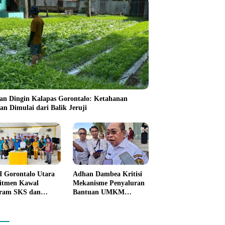
an Dingin Kalapas Gorontalo: Ketahanan
an Dimulai dari Balik Jeruji
 Gorontalo Utara
Adhan Dambea Kritisi
itmen Kawal
Mekanisme Penyaluran
ram SKS dan
Bantuan UMKM
kan Satu Juta
Pemprov Gorontalo
on