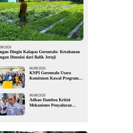
/08/2026
ngan Dingin Kalapas Gorontalo: Ketahanan
ngan Dimulai dari Balik Jeruji
06/08/2026
KNPI Gorontalo Utara
Komitmen Kawal Program
SKS dan Gerakan Satu Juta
Pohon
06/08/2026
Adhan Dambea Kritisi
Mekanisme Penyaluran
Bantuan UMKM Pemprov
Gorontalo