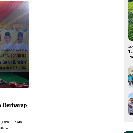
06
Ta
Pa
o Berharap
 (DPRD) Kota
raji…