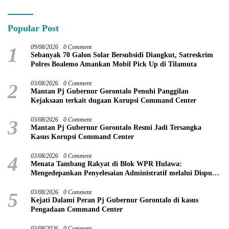
Popular Post
1
09/08/2026
0 Comment
Sebanyak 70 Galon Solar Bersubsidi Diangkut, Satreskrim
Polres Boalemo Amankan Mobil Pick Up di Tilamuta
2
03/08/2026
0 Comment
Mantan Pj Gubernur Gorontalo Penuhi Panggilan
Kejaksaan terkait dugaan Korupsi Command Center
3
03/08/2026
0 Comment
Mantan Pj Gubernur Gorontalo Resmi Jadi Tersangka
Kasus Korupsi Command Center
4
03/08/2026
0 Comment
Menata Tambang Rakyat di Blok WPR Hulawa:
Mengedepankan Penyelesaian Administratif melalui Dispute
Resolution
5
03/08/2026
0 Comment
Kejati Dalami Peran Pj Gubernur Gorontalo di kasus
Pengadaan Command Center
03/08/2026
0 Comment