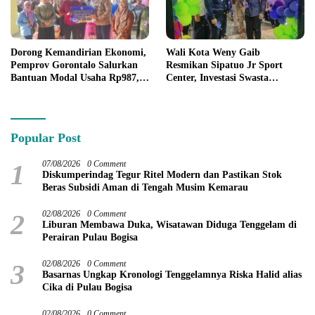
Dorong Kemandirian Ekonomi,
Wali Kota Weny Gaib
Pemprov Gorontalo Salurkan
Resmikan Sipatuo Jr Sport
Bantuan Modal Usaha Rp987,5
Center, Investasi Swasta
Juta untuk 395 Pelaku Usaha
Hadirkan Fasilitas Olahraga
Modern di Kotamobagu
Popular Post
1
07/08/2026
0 Comment
Diskumperindag Tegur Ritel Modern dan Pastikan Stok
Beras Subsidi Aman di Tengah Musim Kemarau
2
02/08/2026
0 Comment
Liburan Membawa Duka, Wisatawan Diduga Tenggelam di
Perairan Pulau Bogisa
3
02/08/2026
0 Comment
Basarnas Ungkap Kronologi Tenggelamnya Riska Halid alias
Cika di Pulau Bogisa
02/08/2026
0 Comment