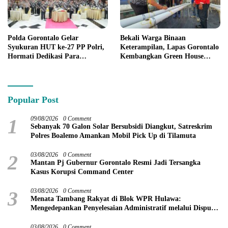
Polda Gorontalo Gelar
Bekali Warga Binaan
Syukuran HUT ke-27 PP Polri,
Keterampilan, Lapas Gorontalo
Hormati Dedikasi Para
Kembangkan Green House
Purnawirawan
Hidrofarm
Popular Post
1
09/08/2026
0 Comment
Sebanyak 70 Galon Solar Bersubsidi Diangkut, Satreskrim
Polres Boalemo Amankan Mobil Pick Up di Tilamuta
2
03/08/2026
0 Comment
Mantan Pj Gubernur Gorontalo Resmi Jadi Tersangka
Kasus Korupsi Command Center
3
03/08/2026
0 Comment
Menata Tambang Rakyat di Blok WPR Hulawa:
Mengedepankan Penyelesaian Administratif melalui Dispute
Resolution
03/08/2026
0 Comment