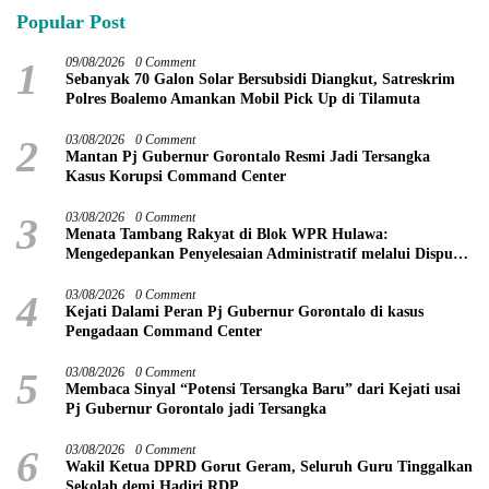
Popular Post
1
09/08/2026
0 Comment
Sebanyak 70 Galon Solar Bersubsidi Diangkut, Satreskrim
Polres Boalemo Amankan Mobil Pick Up di Tilamuta
2
03/08/2026
0 Comment
Mantan Pj Gubernur Gorontalo Resmi Jadi Tersangka
Kasus Korupsi Command Center
3
03/08/2026
0 Comment
Menata Tambang Rakyat di Blok WPR Hulawa:
Mengedepankan Penyelesaian Administratif melalui Dispute
Resolution
4
03/08/2026
0 Comment
Kejati Dalami Peran Pj Gubernur Gorontalo di kasus
Pengadaan Command Center
5
03/08/2026
0 Comment
Membaca Sinyal “Potensi Tersangka Baru” dari Kejati usai
Pj Gubernur Gorontalo jadi Tersangka
6
03/08/2026
0 Comment
Wakil Ketua DPRD Gorut Geram, Seluruh Guru Tinggalkan
Sekolah demi Hadiri RDP