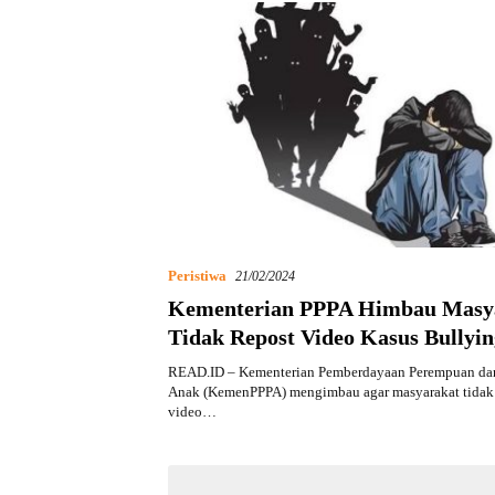
Peristiwa
21/02/2024
Kementerian PPPA Himbau Masy
Tidak Repost Video Kasus Bullyin
Binus School Serpong
READ.ID – Kementerian Pemberdayaan Perempuan da
Anak (KemenPPPA) mengimbau agar masyarakat tida
video…