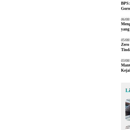
BPS:
Goro
06/08
Meng
yang
Peta
05/08
Zero
Tind
03/08
Mant
Keja
L