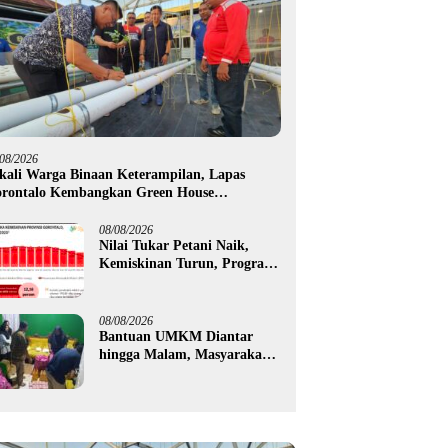
/08/2026
kali Warga Binaan Keterampilan, Lapas
rontalo Kembangkan Green House
drofarm
08/08/2026
Nilai Tukar Petani Naik,
Kemiskinan Turun, Program
Gusnar-Idah Mulai Dorong
Ekonomi Gorontalo
08/08/2026
Bantuan UMKM Diantar
hingga Malam, Masyarakat
Apresiasi Gerak Cepat
Pemprov Gorontalo