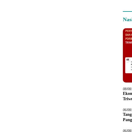
Nas
08/08
Ekon
Triwu
06/08
Tang
Pang
06/08