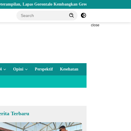
n, Lapas Gorontalo Kembangkan Green House Hidrofarm
Nilai
close
4
Opini
Perspektif
Kesehatan
erita Terbaru