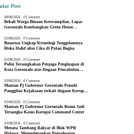
ular Post
08/08/2026
0 Comment
Bekali Warga Binaan Keterampilan, Lapas
Gorontalo Kembangkan Green House
Hidrofarm
02/08/2026
0 Comment
Basarnas Ungkap Kronologi Tenggelamnya
Riska Halid alias Cika di Pulau Bogisa
02/08/2026
0 Comment
Polisi Tersangkakan Penjaga Penginapan di
Kota Gorontalo atas Dugaan Pencabulan
Anak Balita 3 Tahun
03/08/2026
0 Comment
Mantan Pj Gubernur Gorontalo Penuhi
Panggilan Kejaksaan terkait dugaan Korupsi
Command Center
03/08/2026
0 Comment
Mantan Pj Gubernur Gorontalo Resmi Jadi
Tersangka Kasus Korupsi Command Center
03/08/2026
0 Comment
Menata Tambang Rakyat di Blok WPR
Hulawa: Mengedepankan Penyelesaian