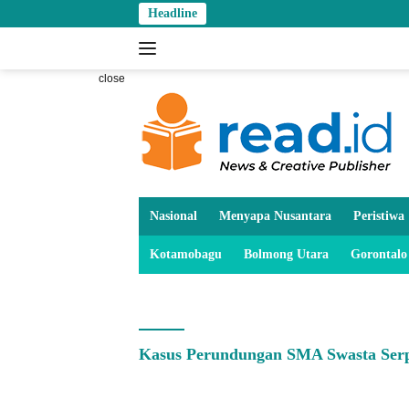
Skip
Headline
to
content
close
Nasional
Menyapa Nusantara
Peristiwa
Kotamobagu
Bolmong Utara
Gorontalo
Kasus Perundungan SMA Swasta Ser