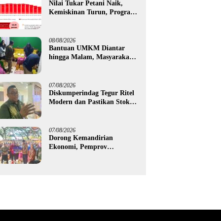
Nilai Tukar Petani Naik,
Kemiskinan Turun, Program
Gusnar-Idah Mulai Dorong
Ekonomi Gorontalo
08/08/2026
Bantuan UMKM Diantar
hingga Malam, Masyarakat
Apresiasi Gerak Cepat
Pemprov Gorontalo
07/08/2026
Diskumperindag Tegur Ritel
Modern dan Pastikan Stok
Beras Subsidi Aman di
Tengah Musim Kemarau
07/08/2026
Dorong Kemandirian
Ekonomi, Pemprov
Gorontalo Salurkan Bantuan
Modal Usaha Rp987,5 Juta
untuk 395 Pelaku Usaha