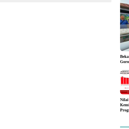
Beka
Goro
Nila
Kemi
Prog
Mula
Goro