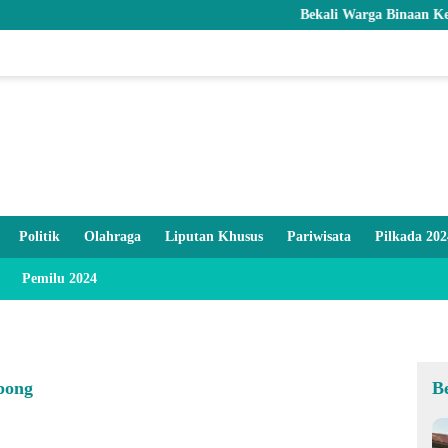
Bekali Warga Binaan Keterampila
Politik
Olahraga
Liputan Khusus
Pariwisata
Pilkada 202
Pemilu 2024
pong
B