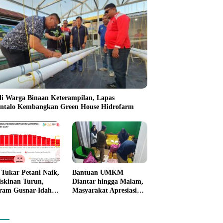
li Warga Binaan Keterampilan, Lapas
ntalo Kembangkan Green House Hidrofarm
i Tukar Petani Naik,
Bantuan UMKM
skinan Turun,
Diantar hingga Malam,
ram Gusnar-Idah
Masyarakat Apresiasi
i Dorong Ekonomi
Gerak Cepat Pemprov
ntalo
Gorontalo