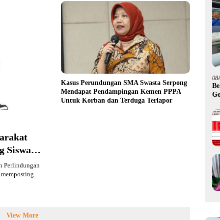
08
Kasus Perundungan SMA Swasta Serpong
Be
Mendapat Pendampingan Kemen PPPA
Go
Untuk Korban dan Terduga Terlapor
Hi
arakat
g Siswa
n Perlindungan
k memposting
View More