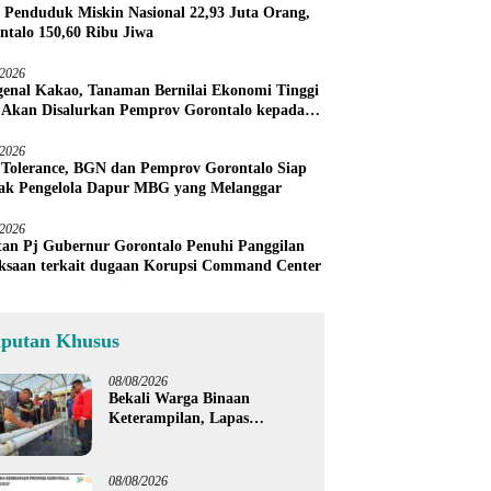
 Penduduk Miskin Nasional 22,93 Juta Orang,
ntalo 150,60 Ribu Jiwa
/2026
enal Kakao, Tanaman Bernilai Ekonomi Tinggi
 Akan Disalurkan Pemprov Gorontalo kepada
ni Boalemo
/2026
 Tolerance, BGN dan Pemprov Gorontalo Siap
ak Pengelola Dapur MBG yang Melanggar
/2026
an Pj Gubernur Gorontalo Penuhi Panggilan
ksaan terkait dugaan Korupsi Command Center
iputan Khusus
08/08/2026
Bekali Warga Binaan
Keterampilan, Lapas
Gorontalo Kembangkan
Green House Hidrofarm
08/08/2026