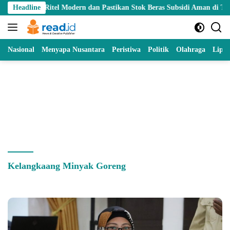
Skip
ur Ritel Modern dan Pastikan Stok Beras Subsidi Aman di Tengah Mus
Headline
to
content
Nasional
Menyapa Nusantara
Peristiwa
Politik
Olahraga
Lipu
Kelangkaang Minyak Goreng