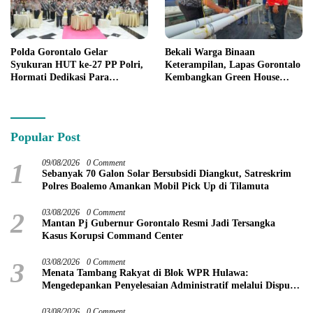
Polda Gorontalo Gelar
Bekali Warga Binaan
Syukuran HUT ke-27 PP Polri,
Keterampilan, Lapas Gorontalo
Hormati Dedikasi Para
Kembangkan Green House
Purnawirawan
Hidrofarm
Popular Post
1
09/08/2026
0 Comment
Sebanyak 70 Galon Solar Bersubsidi Diangkut, Satreskrim
Polres Boalemo Amankan Mobil Pick Up di Tilamuta
2
03/08/2026
0 Comment
Mantan Pj Gubernur Gorontalo Resmi Jadi Tersangka
Kasus Korupsi Command Center
3
03/08/2026
0 Comment
Menata Tambang Rakyat di Blok WPR Hulawa:
Mengedepankan Penyelesaian Administratif melalui Dispute
Resolution
03/08/2026
0 Comment