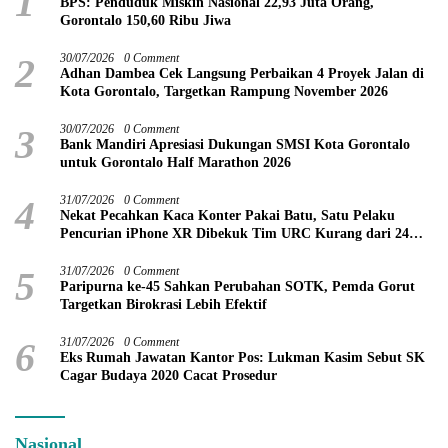
1
BPS: Penduduk Miskin Nasional 22,93 Juta Orang,
Gorontalo 150,60 Ribu Jiwa
2
30/07/2026
0 Comment
Adhan Dambea Cek Langsung Perbaikan 4 Proyek Jalan di
Kota Gorontalo, Targetkan Rampung November 2026
3
30/07/2026
0 Comment
Bank Mandiri Apresiasi Dukungan SMSI Kota Gorontalo
untuk Gorontalo Half Marathon 2026
4
31/07/2026
0 Comment
Nekat Pecahkan Kaca Konter Pakai Batu, Satu Pelaku
Pencurian iPhone XR Dibekuk Tim URC Kurang dari 24
Jam
5
31/07/2026
0 Comment
Paripurna ke-45 Sahkan Perubahan SOTK, Pemda Gorut
Targetkan Birokrasi Lebih Efektif
6
31/07/2026
0 Comment
Eks Rumah Jawatan Kantor Pos: Lukman Kasim Sebut SK
Cagar Budaya 2020 Cacat Prosedur
Nasional