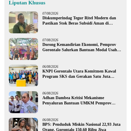
Liputan Khusus
07/08/2026
Diskumperindag Tegur Ritel Modern dan
Pastikan Stok Beras Subsidi Aman di
Tengah Musim Kemarau
07/08/2026
Dorong Kemandirian Ekonomi, Pemprov
Gorontalo Salurkan Bantuan Modal Usaha
Rp987,5 Juta untuk 395 Pelaku Usaha
06/08/2026
KNPI Gorontalo Utara Komitmen Kawal
Program SKS dan Gerakan Satu Juta
Pohon
06/08/2026
Adhan Dambea Kritisi Mekanisme
Penyaluran Bantuan UMKM Pemprov
Gorontalo
06/08/2026
BPS: Penduduk Miskin Nasional 22,93 Juta
Orang, Gorontalo 150,60 Ribu Jiwa