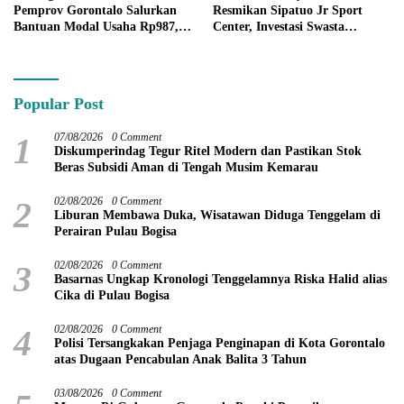
Pemprov Gorontalo Salurkan
Resmikan Sipatuo Jr Sport
Bantuan Modal Usaha Rp987,5
Center, Investasi Swasta
Juta untuk 395 Pelaku Usaha
Hadirkan Fasilitas Olahraga
Modern di Kotamobagu
Popular Post
1
07/08/2026
0 Comment
Diskumperindag Tegur Ritel Modern dan Pastikan Stok
Beras Subsidi Aman di Tengah Musim Kemarau
2
02/08/2026
0 Comment
Liburan Membawa Duka, Wisatawan Diduga Tenggelam di
Perairan Pulau Bogisa
3
02/08/2026
0 Comment
Basarnas Ungkap Kronologi Tenggelamnya Riska Halid alias
Cika di Pulau Bogisa
4
02/08/2026
0 Comment
Polisi Tersangkakan Penjaga Penginapan di Kota Gorontalo
atas Dugaan Pencabulan Anak Balita 3 Tahun
03/08/2026
0 Comment