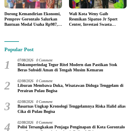
Dorong Kemandirian Ekonomi,
Wali Kota Weny Gaib
Pemprov Gorontalo Salurkan
Resmikan Sipatuo Jr Sport
Bantuan Modal Usaha Rp987,5
Center, Investasi Swasta
Juta untuk 395 Pelaku Usaha
Hadirkan Fasilitas Olahraga
Modern di Kotamobagu
Popular Post
1
07/08/2026
0 Comment
Diskumperindag Tegur Ritel Modern dan Pastikan Stok
Beras Subsidi Aman di Tengah Musim Kemarau
2
02/08/2026
0 Comment
Liburan Membawa Duka, Wisatawan Diduga Tenggelam di
Perairan Pulau Bogisa
3
02/08/2026
0 Comment
Basarnas Ungkap Kronologi Tenggelamnya Riska Halid alias
Cika di Pulau Bogisa
4
02/08/2026
0 Comment
Polisi Tersangkakan Penjaga Penginapan di Kota Gorontalo