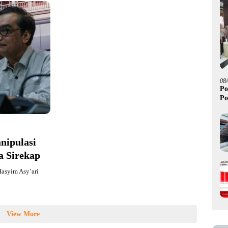
08
Po
Po
nipulasi
a Sirekap
asyim Asy’ari
View More