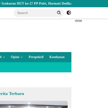
 HUT ke-27 PP Polri, Hormati Dedikasi Para Purnawirawan
Be
close
4
Opini
Perspektif
Kesehatan
erita Terbaru