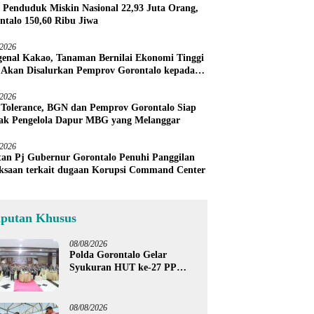
 Penduduk Miskin Nasional 22,93 Juta Orang,
ntalo 150,60 Ribu Jiwa
/2026
enal Kakao, Tanaman Bernilai Ekonomi Tinggi
 Akan Disalurkan Pemprov Gorontalo kepada
ni Boalemo
/2026
 Tolerance, BGN dan Pemprov Gorontalo Siap
ak Pengelola Dapur MBG yang Melanggar
/2026
an Pj Gubernur Gorontalo Penuhi Panggilan
ksaan terkait dugaan Korupsi Command Center
iputan Khusus
08/08/2026
Polda Gorontalo Gelar
Syukuran HUT ke-27 PP
Polri, Hormati Dedikasi Para
Purnawirawan
08/08/2026