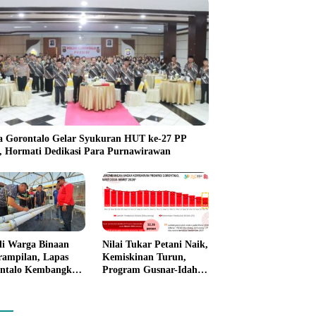
a Gorontalo Gelar Syukuran HUT ke-27 PP
i, Hormati Dedikasi Para Purnawirawan
li Warga Binaan
Nilai Tukar Petani Naik,
rampilan, Lapas
Kemiskinan Turun,
ntalo Kembangkan
Program Gusnar-Idah
n House Hidrofarm
Mulai Dorong Ekonomi
Gorontalo