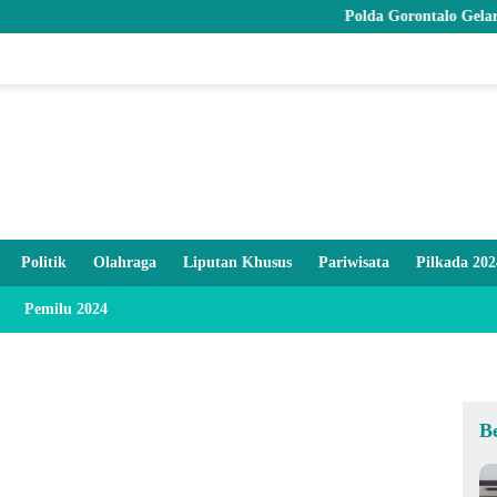
Polda Gorontalo Gelar Syukuran
Politik
Olahraga
Liputan Khusus
Pariwisata
Pilkada 202
Pemilu 2024
B