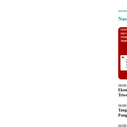
Nas
08/08
Ekon
Triwu
06/08
Tang
Pang
06/08