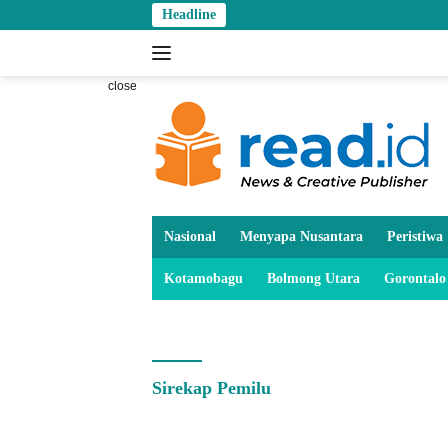
Skip
Headline
to
content
close
Nasional
Menyapa Nusantara
Peristiwa
Kotamobagu
Bolmong Utara
Gorontalo
Sirekap Pemilu