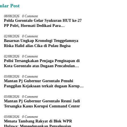
ular Post
08/08/2026
0 Comment
Polda Gorontalo Gelar Syukuran HUT ke-27
PP Polri, Hormati Dedikasi Para
Purnawirawan
02/08/2026
0 Comment
Basarnas Ungkap Kronologi Tenggelamnya
Riska Halid alias Cika di Pulau Bogisa
02/08/2026
0 Comment
Polisi Tersangkakan Penjaga Penginapan di
Kota Gorontalo atas Dugaan Pencabulan
Anak Balita 3 Tahun
03/08/2026
0 Comment
Mantan Pj Gubernur Gorontalo Penuhi
Panggilan Kejaksaan terkait dugaan Korupsi
Command Center
03/08/2026
0 Comment
Mantan Pj Gubernur Gorontalo Resmi Jadi
Tersangka Kasus Korupsi Command Center
03/08/2026
0 Comment
Menata Tambang Rakyat di Blok WPR
Hulawa: Mengedepankan Penyelesaian