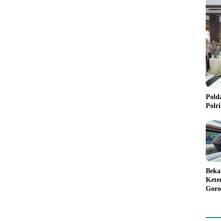
Pold
Polr
Beka
Kete
Goro
Gree