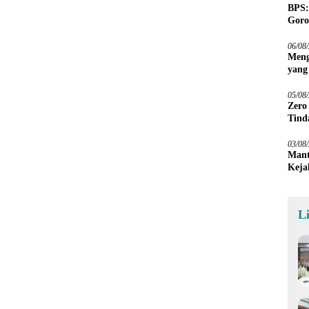
BPS:
Goro
06/08
Meng
yang
Peta
05/08
Zero
Tind
03/08
Mant
Keja
L