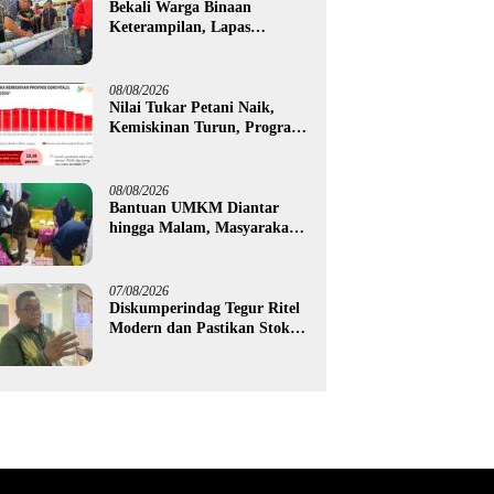
Bekali Warga Binaan
Keterampilan, Lapas
Gorontalo Kembangkan
Green House Hidrofarm
08/08/2026
Nilai Tukar Petani Naik,
Kemiskinan Turun, Program
Gusnar-Idah Mulai Dorong
Ekonomi Gorontalo
08/08/2026
Bantuan UMKM Diantar
hingga Malam, Masyarakat
Apresiasi Gerak Cepat
Pemprov Gorontalo
07/08/2026
Diskumperindag Tegur Ritel
Modern dan Pastikan Stok
Beras Subsidi Aman di
Tengah Musim Kemarau