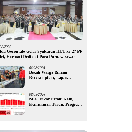
/08/2026
lda Gorontalo Gelar Syukuran HUT ke-27 PP
lri, Hormati Dedikasi Para Purnawirawan
08/08/2026
Bekali Warga Binaan
Keterampilan, Lapas
Gorontalo Kembangkan
Green House Hidrofarm
08/08/2026
Nilai Tukar Petani Naik,
Kemiskinan Turun, Program
Gusnar-Idah Mulai Dorong
Ekonomi Gorontalo