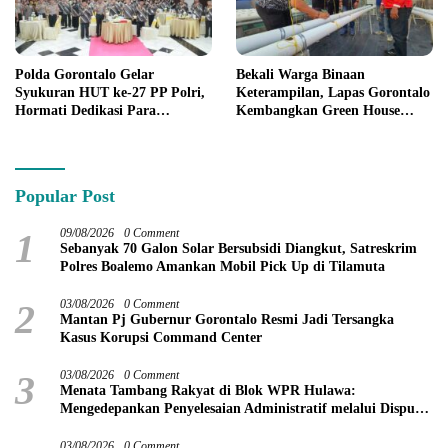
Polda Gorontalo Gelar
Bekali Warga Binaan
Syukuran HUT ke-27 PP Polri,
Keterampilan, Lapas Gorontalo
Hormati Dedikasi Para
Kembangkan Green House
Purnawirawan
Hidrofarm
Popular Post
1
09/08/2026
0 Comment
Sebanyak 70 Galon Solar Bersubsidi Diangkut, Satreskrim
Polres Boalemo Amankan Mobil Pick Up di Tilamuta
2
03/08/2026
0 Comment
Mantan Pj Gubernur Gorontalo Resmi Jadi Tersangka
Kasus Korupsi Command Center
3
03/08/2026
0 Comment
Menata Tambang Rakyat di Blok WPR Hulawa:
Mengedepankan Penyelesaian Administratif melalui Dispute
Resolution
03/08/2026
0 Comment