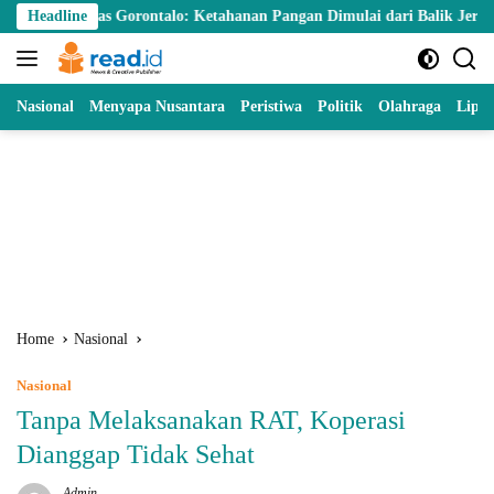
Skip
s Gorontalo: Ketahanan Pangan Dimulai dari Balik Jeruji
Headline
KNP
to
content
Nasional
Menyapa Nusantara
Peristiwa
Politik
Olahraga
Lipu
Home
Nasional
Nasional
Tanpa Melaksanakan RAT, Koperasi
Dianggap Tidak Sehat
Admin