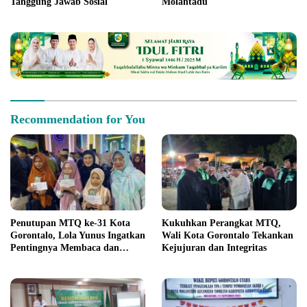
Tanggung Jawab Sosial
Molantadu
Recommendation for You
Penutupan MTQ ke-31 Kota
Kukuhkan Perangkat MTQ,
Gorontalo, Lola Yunus Ingatkan
Wali Kota Gorontalo Tekankan
Pentingnya Membaca dan
Kejujuran dan Integritas
Memahami Alquran