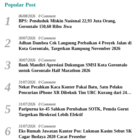
Popular Post
1
06/08/2026
0 Comment
BPS: Penduduk Miskin Nasional 22,93 Juta Orang,
Gorontalo 150,60 Ribu Jiwa
2
30/07/2026
0 Comment
Adhan Dambea Cek Langsung Perbaikan 4 Proyek Jalan di
Kota Gorontalo, Targetkan Rampung November 2026
3
30/07/2026
0 Comment
Bank Mandiri Apresiasi Dukungan SMSI Kota Gorontalo
untuk Gorontalo Half Marathon 2026
4
31/07/2026
0 Comment
Nekat Pecahkan Kaca Konter Pakai Batu, Satu Pelaku
Pencurian iPhone XR Dibekuk Tim URC Kurang dari 24
Jam
5
31/07/2026
0 Comment
Paripurna ke-45 Sahkan Perubahan SOTK, Pemda Gorut
Targetkan Birokrasi Lebih Efektif
6
31/07/2026
0 Comment
Eks Rumah Jawatan Kantor Pos: Lukman Kasim Sebut SK
Cagar Budaya 2020 Cacat Prosedur