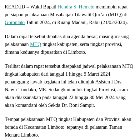
READ.ID – Wakil Bupati
Hendra S. Hemeto
memimpin rapat
persiapan pelaksanaan Musabaqah Tilawatil Qur’an (MTQ) di
Gorontalo
Tahun 2024, di Ruang Madani, Rabu (21/02/2024).
Dalam rapat tersebut dibahas dua agenda besar, masing-masing
pelaksanaan
MTQ
tingkat kabupaten, serta tingkat provinsi,
dimana keduanya dipusatkan di Limboto.
Terlihat dalam rapat tersebut disepakati jadwal pelaksanaan MTQ
tingkat kabupaten dari tanggal 1 hingga 5 Maret 2024,
penanggung jawab kegiatan ini telah ditunjuk Asisten I Drs.
Nawir Tondako, ME. Sedangkan untuk tingkat Provinsi, acara
akan dilaksanakan pada tanggal 22 hingga 30 Mei 2024 yang
akan komandani oleh Sekda Dr. Roni Sampir.
Tempat pelaksanaan MTQ tingkat Kabupaten dan Provinsi akan
berada di Kecamatan Limboto, tepatnya di pelataran Taman
Menara Limboto.