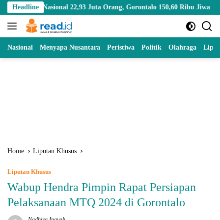
Skip
sional 22,93 Juta Orang, Gorontalo 150,60 Ribu Jiwa
Headline
Mengena
to
content
Nasional
Menyapa Nusantara
Peristiwa
Politik
Olahraga
Lipu
Home
Liputan Khusus
Liputan Khusus
Wabup Hendra Pimpin Rapat Persiapan
Pelaksanaan MTQ 2024 di Gorontalo
Nadhira Inayah