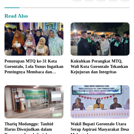
Read Also
Penutupan MTQ ke-31 Kota
Kukuhkan Perangkat MTQ,
Gorontalo, Lola Yunus Ingatkan
Wali Kota Gorontalo Tekankan
Pentingnya Membaca dan
Kejujuran dan Integritas
Memahami Alquran
Thariq Modanggu: Tauhid
Wakil Bupati Gorontalo Utara
Harus Diwujudkan dalam
Serap Aspirasi Masyarakat Desa