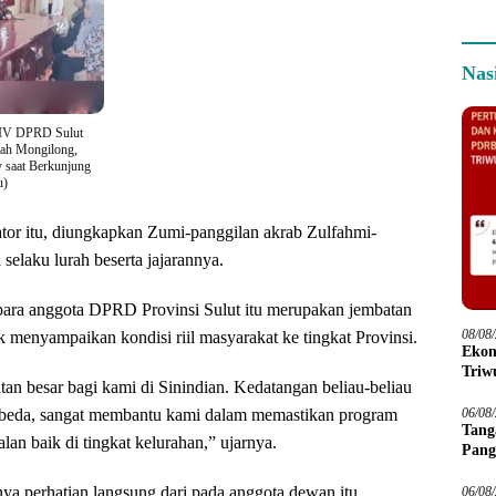
Nas
 IV DPRD Sulut
mah Mongilong,
 saat Berkunjung
u)
tor itu, diungkapkan Zumi-panggilan akrab Zulfahmi-
selaku lurah beserta jajarannya.
para anggota DPRD Provinsi Sulut itu merupakan jembatan
08/08
 menyampaikan kondisi riil masyarakat ke tingkat Provinsi.
Ekon
Triwu
an besar bagi kami di Sinindian. Kedatangan beliau-beliau
beda, sangat membantu kami dalam memastikan program
06/08
Tang
alan baik di tingkat kelurahan,” ujarnya.
Pang
nya perhatian langsung dari pada anggota dewan itu,
06/08