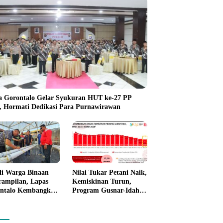
a Gorontalo Gelar Syukuran HUT ke-27 PP
i, Hormati Dedikasi Para Purnawirawan
li Warga Binaan
Nilai Tukar Petani Naik,
rampilan, Lapas
Kemiskinan Turun,
ntalo Kembangkan
Program Gusnar-Idah
n House Hidrofarm
Mulai Dorong Ekonomi
Gorontalo