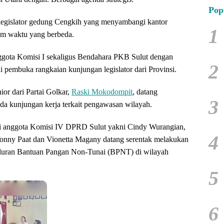
Pop
m legislator gedung Cengkih yang menyambangi kantor
1
am waktu yang berbeda.
ggota Komisi I sekaligus Bendahara PKB Sulut dengan
2
i pembuka rangkaian kunjungan legislator dari Provinsi.
nior dari Partai Golkar,
Raski Mokodompit
, datang
3
a kunjungan kerja terkait pengawasan wilayah.
di anggota Komisi IV DPRD Sulut yakni Cindy Wurangian,
4
nny Paat dan Vionetta Magany datang serentak melakukan
yaluran Bantuan Pangan Non-Tunai (BPNT) di wilayah
5
6