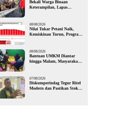
Bekali Warga Binaan
Keterampilan, Lapas
Gorontalo Kembangkan
Green House Hidrofarm
08/08/2026
Nilai Tukar Petani Naik,
Kemiskinan Turun, Program
Gusnar-Idah Mulai Dorong
Ekonomi Gorontalo
08/08/2026
Bantuan UMKM Diantar
hingga Malam, Masyarakat
Apresiasi Gerak Cepat
Pemprov Gorontalo
07/08/2026
Diskumperindag Tegur Ritel
Modern dan Pastikan Stok
Beras Subsidi Aman di
Tengah Musim Kemarau