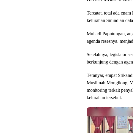
Tercatat, total ada ena
kelurahan Sinindian dal
Muliadi Paputungan, an
agenda resesnya, menjad
Setelahnya, legislator se
berkunjung dengan agend
Teranyar, empat Srikan
Muslimah Mongilong, Vo
monitoring terkait pen
kelurahan tersebut.