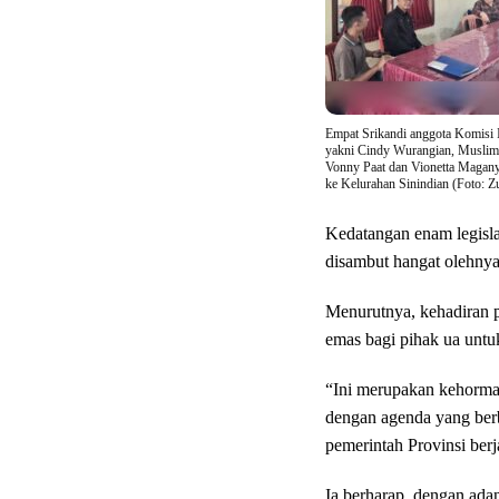
Empat Srikandi anggota Komisi
yakni Cindy Wurangian, Musli
Vonny Paat dan Vionetta Magany
ke Kelurahan Sinindian (Foto: Z
Kedatangan enam legisla
disambut hangat olehnya 
Menurutnya, kehadiran 
emas bagi pihak ua untuk
“Ini merupakan kehormat
dengan agenda yang ber
pemerintah Provinsi berj
Ia berharap, dengan ada