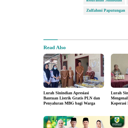
kelurahan Sinindian
Zulfahmi Paputungan
Read Also
Lurah Sinindian Apresiasi
Lurah Si
Bantuan Listrik Gratis PLN dan
Mengenal
Penyaluran MBG bagi Warga
Koperasi
Putih