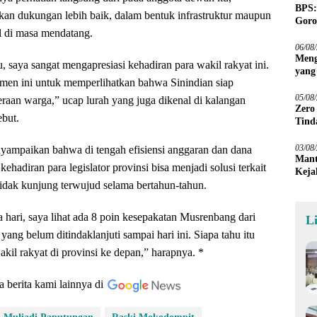
BPS:
kan dukungan lebih baik, dalam bentuk infrastruktur maupun
Goro
al di masa mendatang.
06/08
Meng
, saya sangat mengapresiasi kehadiran para wakil rakyat ini.
yang
n ini untuk memperlihatkan bahwa Sinindian siap
Peta
05/08
eraan warga,” ucap lurah yang juga dikenal di kalangan
Zero
but.
Tind
03/08
enyampaikan bahwa di tengah efisiensi anggaran dan dana
Mant
kehadiran para legislator provinsi bisa menjadi solusi terkait
Keja
idak kunjung terwujud selama bertahun-tahun.
ga hari, saya lihat ada 8 poin kesepakatan Musrenbang dari
L
ang belum ditindaklanjuti sampai hari ini. Siapa tahu itu
akil rakyat di provinsi ke depan,” harapnya. *
a berita kami lainnya di