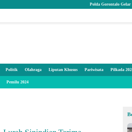
Polda Gorontalo Gelar Syukuran HUT ke
Politik
Olahraga
Liputan Khusus
Pariwisata
Pilkada 202
Pemilu 2024
B