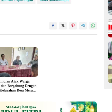
Muliadi Paputungan
Raski Mokodompit
nindian Ajak Warga
 dan Bergabung Dengan
 Kelurahan Desa Merah