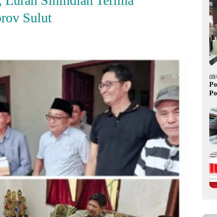
 Lurah Sinindian Terima
rov Sulut
08
Po
Po