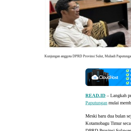
Kunjungan anggota DPRD Provinsi Sulut, Muliadi Paputungan 
READ.ID
– Langkah pro
Paputungan
mulai membua
Meski baru dua bulan sej
Kotamobagu Timur secar
DPRD Provinsi Sulawesi 