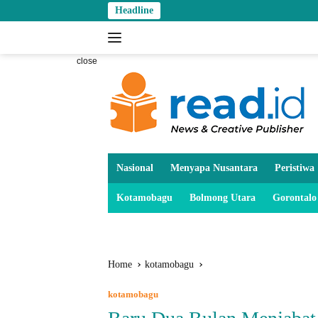
Skip
Headline
to
content
close
Nasional
Menyapa Nusantara
Peristiwa
Kotamobagu
Bolmong Utara
Gorontalo
Home
kotamobagu
kotamobagu