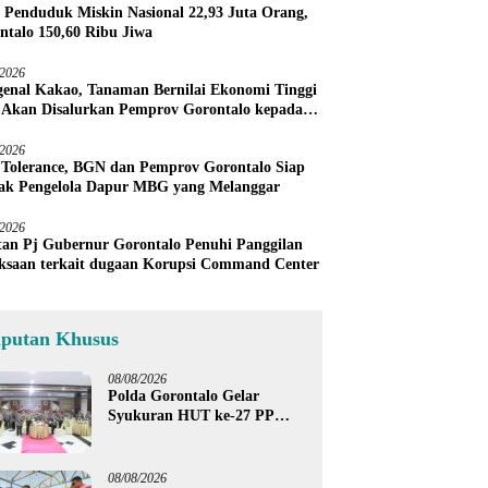
 Penduduk Miskin Nasional 22,93 Juta Orang,
ntalo 150,60 Ribu Jiwa
/2026
enal Kakao, Tanaman Bernilai Ekonomi Tinggi
 Akan Disalurkan Pemprov Gorontalo kepada
ni Boalemo
/2026
 Tolerance, BGN dan Pemprov Gorontalo Siap
ak Pengelola Dapur MBG yang Melanggar
/2026
an Pj Gubernur Gorontalo Penuhi Panggilan
ksaan terkait dugaan Korupsi Command Center
iputan Khusus
08/08/2026
Polda Gorontalo Gelar
Syukuran HUT ke-27 PP
Polri, Hormati Dedikasi Para
Purnawirawan
08/08/2026