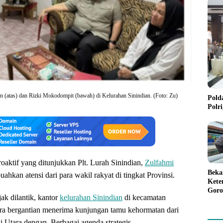
(atas) dan Rizki Mokodompit (bawah) di Kelurahan Sinindian. (Foto: Zu)
Pold
Polr
aktif yang ditunjukkan Plt. Lurah Sinindian,
Zulfahmi
Beka
hkan atensi dari para wakil rakyat di tingkat Provinsi.
Kete
Goro
ak dilantik, kantor
kelurahan Sinindian
di kecamatan
Gree
a bergantian menerima kunjungan tamu kehormatan dari
Utara dengan. Berbagai agenda strategis.