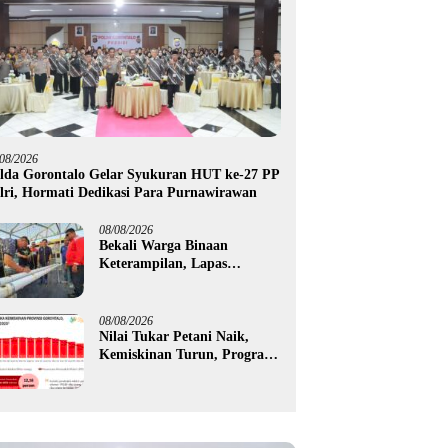
/08/2026
lda Gorontalo Gelar Syukuran HUT ke-27 PP
lri, Hormati Dedikasi Para Purnawirawan
08/08/2026
Bekali Warga Binaan
Keterampilan, Lapas
Gorontalo Kembangkan
Green House Hidrofarm
08/08/2026
Nilai Tukar Petani Naik,
Kemiskinan Turun, Program
Gusnar-Idah Mulai Dorong
Ekonomi Gorontalo