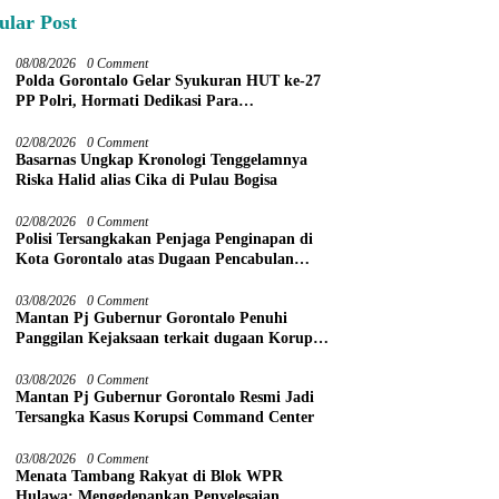
ular Post
08/08/2026
0 Comment
Polda Gorontalo Gelar Syukuran HUT ke-27
PP Polri, Hormati Dedikasi Para
Purnawirawan
02/08/2026
0 Comment
Basarnas Ungkap Kronologi Tenggelamnya
Riska Halid alias Cika di Pulau Bogisa
02/08/2026
0 Comment
Polisi Tersangkakan Penjaga Penginapan di
Kota Gorontalo atas Dugaan Pencabulan
Anak Balita 3 Tahun
03/08/2026
0 Comment
Mantan Pj Gubernur Gorontalo Penuhi
Panggilan Kejaksaan terkait dugaan Korupsi
Command Center
03/08/2026
0 Comment
Mantan Pj Gubernur Gorontalo Resmi Jadi
Tersangka Kasus Korupsi Command Center
03/08/2026
0 Comment
Menata Tambang Rakyat di Blok WPR
Hulawa: Mengedepankan Penyelesaian