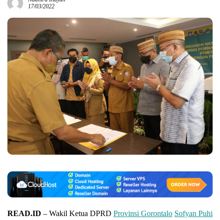
17/03/2022
READ.ID
– Wakil Ketua DPRD
Provinsi Gorontalo
Sofyan Puhi