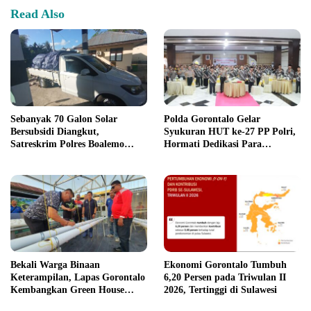
Read Also
Sebanyak 70 Galon Solar
Polda Gorontalo Gelar
Bersubsidi Diangkut,
Syukuran HUT ke-27 PP Polri,
Satreskrim Polres Boalemo
Hormati Dedikasi Para
Amankan Mobil Pick Up di
Purnawirawan
Tilamuta
Bekali Warga Binaan
Ekonomi Gorontalo Tumbuh
Keterampilan, Lapas Gorontalo
6,20 Persen pada Triwulan II
Kembangkan Green House
2026, Tertinggi di Sulawesi
Hidrofarm