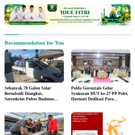
Recommendation for You
Sebanyak 70 Galon Solar
Polda Gorontalo Gelar
Bersubsidi Diangkut,
Syukuran HUT ke-27 PP Polri,
Satreskrim Polres Boalemo
Hormati Dedikasi Para
Amankan Mobil Pick Up di
Purnawirawan
Tilamuta