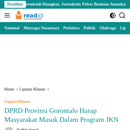
Skip
rsubsidi Diangkut, Satreskrim Polres Boalemo Amankan Mobil Pick Up d
Headline
to
content
Nasional
Menyapa Nusantara
Peristiwa
Politik
Olahraga
Lipu
Home
Liputan Khusus
Liputan Khusus
DPRD Provinsi Gorontalo Harap
Masyarakat Masuk Dalam Program JKN
Nadhira Inayah