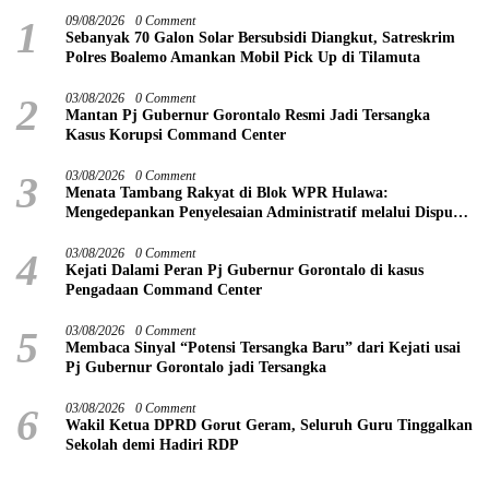
1
09/08/2026
0 Comment
Sebanyak 70 Galon Solar Bersubsidi Diangkut, Satreskrim
Polres Boalemo Amankan Mobil Pick Up di Tilamuta
2
03/08/2026
0 Comment
Mantan Pj Gubernur Gorontalo Resmi Jadi Tersangka
Kasus Korupsi Command Center
3
03/08/2026
0 Comment
Menata Tambang Rakyat di Blok WPR Hulawa:
Mengedepankan Penyelesaian Administratif melalui Dispute
Resolution
4
03/08/2026
0 Comment
Kejati Dalami Peran Pj Gubernur Gorontalo di kasus
Pengadaan Command Center
5
03/08/2026
0 Comment
Membaca Sinyal “Potensi Tersangka Baru” dari Kejati usai
Pj Gubernur Gorontalo jadi Tersangka
6
03/08/2026
0 Comment
Wakil Ketua DPRD Gorut Geram, Seluruh Guru Tinggalkan
Sekolah demi Hadiri RDP