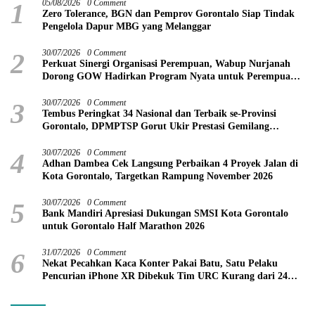
1
05/08/2026
0 Comment
Zero Tolerance, BGN dan Pemprov Gorontalo Siap Tindak
Pengelola Dapur MBG yang Melanggar
2
30/07/2026
0 Comment
Perkuat Sinergi Organisasi Perempuan, Wabup Nurjanah
Dorong GOW Hadirkan Program Nyata untuk Perempuan
dan Anak
3
30/07/2026
0 Comment
Tembus Peringkat 34 Nasional dan Terbaik se-Provinsi
Gorontalo, DPMPTSP Gorut Ukir Prestasi Gemilang
Penilaian Kinerja 2026
4
30/07/2026
0 Comment
Adhan Dambea Cek Langsung Perbaikan 4 Proyek Jalan di
Kota Gorontalo, Targetkan Rampung November 2026
5
30/07/2026
0 Comment
Bank Mandiri Apresiasi Dukungan SMSI Kota Gorontalo
untuk Gorontalo Half Marathon 2026
6
31/07/2026
0 Comment
Nekat Pecahkan Kaca Konter Pakai Batu, Satu Pelaku
Pencurian iPhone XR Dibekuk Tim URC Kurang dari 24
Jam