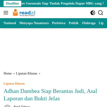
Skip
v Gorontalo Siap Tindak Pengelola Dapur MBG yang Melanggar
Headline
to
content
Nasional
Menyapa Nusantara
Peristiwa
Politik
Olahraga
Lipu
Home
Liputan Khusus
Liputan Khusus
Adhan Dambea Siap Berantas Judi, Asal
Laporan dan Bukti Jelas
Rendi Tabingo