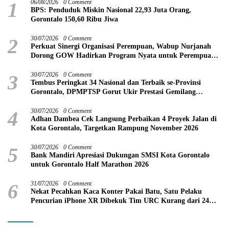
1
06/08/2026
0 Comment
BPS: Penduduk Miskin Nasional 22,93 Juta Orang,
Gorontalo 150,60 Ribu Jiwa
2
30/07/2026
0 Comment
Perkuat Sinergi Organisasi Perempuan, Wabup Nurjanah
Dorong GOW Hadirkan Program Nyata untuk Perempuan
dan Anak
3
30/07/2026
0 Comment
Tembus Peringkat 34 Nasional dan Terbaik se-Provinsi
Gorontalo, DPMPTSP Gorut Ukir Prestasi Gemilang
Penilaian Kinerja 2026
4
30/07/2026
0 Comment
Adhan Dambea Cek Langsung Perbaikan 4 Proyek Jalan di
Kota Gorontalo, Targetkan Rampung November 2026
5
30/07/2026
0 Comment
Bank Mandiri Apresiasi Dukungan SMSI Kota Gorontalo
untuk Gorontalo Half Marathon 2026
6
31/07/2026
0 Comment
Nekat Pecahkan Kaca Konter Pakai Batu, Satu Pelaku
Pencurian iPhone XR Dibekuk Tim URC Kurang dari 24
Jam