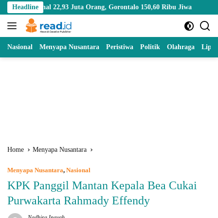
Skip
22,93 Juta Orang, Gorontalo 150,60 Ribu Jiwa
Headline
Mengenal Kakao
to
content
Nasional
Menyapa Nusantara
Peristiwa
Politik
Olahraga
Lipu
Home
Menyapa Nusantara
Menyapa Nusantara
,
Nasional
KPK Panggil Mantan Kepala Bea Cukai
Purwakarta Rahmady Effendy
Nadhira Inayah