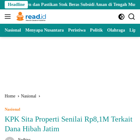
Skip
an Pastikan Stok Beras Subsidi Aman di Tengah Musim Kemarau
Headline
to
content
Nasional
Menyapa Nusantara
Peristiwa
Politik
Olahraga
Lipu
Home
Nasional
Nasional
KPK Sita Properti Senilai Rp8,1M Terkait
Dana Hibah Jatim
Nadhira