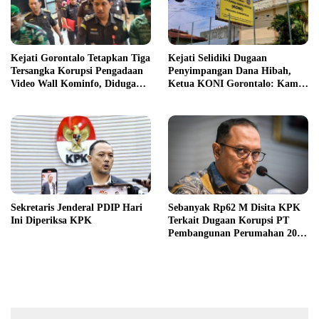
Kejati Gorontalo Tetapkan Tiga
Kejati Selidiki Dugaan
Tersangka Korupsi Pengadaan
Penyimpangan Dana Hibah,
Video Wall Kominfo, Diduga
Ketua KONI Gorontalo: Kami
Rugikan Negara Rp1,3 Miliar
Hormati Proses Hukum
Sekretaris Jenderal PDIP Hari
Sebanyak Rp62 M Disita KPK
Ini Diperiksa KPK
Terkait Dugaan Korupsi PT
Pembangunan Perumahan 2022
-2023