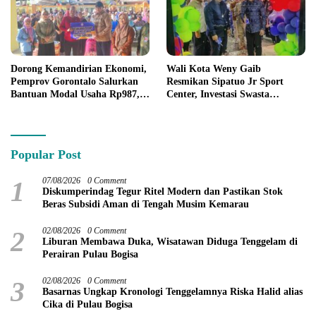
Dorong Kemandirian Ekonomi,
Wali Kota Weny Gaib
Pemprov Gorontalo Salurkan
Resmikan Sipatuo Jr Sport
Bantuan Modal Usaha Rp987,5
Center, Investasi Swasta
Juta untuk 395 Pelaku Usaha
Hadirkan Fasilitas Olahraga
Modern di Kotamobagu
Popular Post
1
07/08/2026
0 Comment
Diskumperindag Tegur Ritel Modern dan Pastikan Stok
Beras Subsidi Aman di Tengah Musim Kemarau
2
02/08/2026
0 Comment
Liburan Membawa Duka, Wisatawan Diduga Tenggelam di
Perairan Pulau Bogisa
3
02/08/2026
0 Comment
Basarnas Ungkap Kronologi Tenggelamnya Riska Halid alias
Cika di Pulau Bogisa