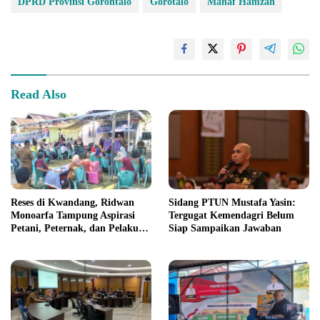
DPRD Provinsi Gorontalo
Gorotalo
Manaf Hamzah
Read Also
Reses di Kwandang, Ridwan
Sidang PTUN Mustafa Yasin:
Monoarfa Tampung Aspirasi
Tergugat Kemendagri Belum
Petani, Peternak, dan Pelaku
Siap Sampaikan Jawaban
UMKM