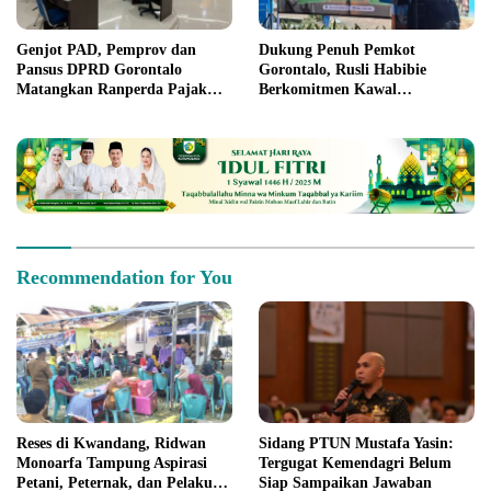
Genjot PAD, Pemprov dan
Dukung Penuh Pemkot
Pansus DPRD Gorontalo
Gorontalo, Rusli Habibie
Matangkan Ranperda Pajak
Berkomitmen Kawal
dan Retribusi
Pembangunan Kantor Wali
Kota Lewat DPR RI
Recommendation for You
Reses di Kwandang, Ridwan
Sidang PTUN Mustafa Yasin:
Monoarfa Tampung Aspirasi
Tergugat Kemendagri Belum
Petani, Peternak, dan Pelaku
Siap Sampaikan Jawaban