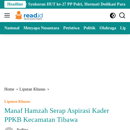
Skip
r Syukuran HUT ke-27 PP Polri, Hormati Dedikasi Para Purnawirawan
Headline
to
content
Nasional
Menyapa Nusantara
Peristiwa
Politik
Olahraga
Lipu
Home
Liputan Khusus
Liputan Khusus
Manaf Hamzah Serap Aspirasi Kader
PPKB Kecamatan Tibawa
Nadhira