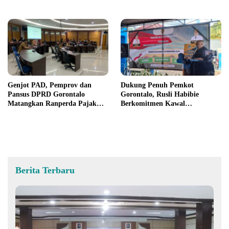
UMKM
Genjot PAD, Pemprov dan
Dukung Penuh Pemkot
Pansus DPRD Gorontalo
Gorontalo, Rusli Habibie
Matangkan Ranperda Pajak
Berkomitmen Kawal
dan Retribusi
Pembangunan Kantor Wali
Kota Lewat DPR RI
Berita Terbaru