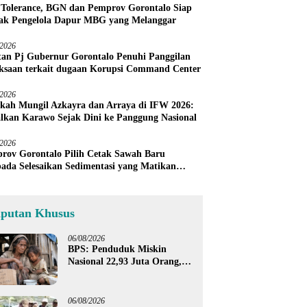
 Tolerance, BGN dan Pemprov Gorontalo Siap
ak Pengelola Dapur MBG yang Melanggar
/2026
an Pj Gubernur Gorontalo Penuhi Panggilan
ksaan terkait dugaan Korupsi Command Center
/2026
kah Mungil Azkayra dan Arraya di IFW 2026:
lkan Karawo Sejak Dini ke Panggung Nasional
/2026
rov Gorontalo Pilih Cetak Sawah Baru
pada Selesaikan Sedimentasi yang Matikan
h Petani Sendiri
iputan Khusus
06/08/2026
BPS: Penduduk Miskin
Nasional 22,93 Juta Orang,
Gorontalo 150,60 Ribu Jiwa
06/08/2026