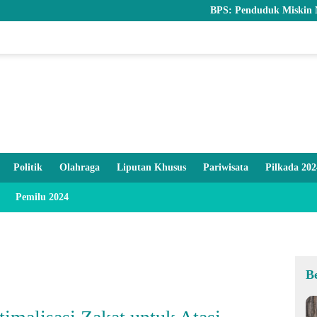
BPS: Penduduk Miskin Nasional 22,93 Ju
Politik
Olahraga
Liputan Khusus
Pariwisata
Pilkada 202
Pemilu 2024
B