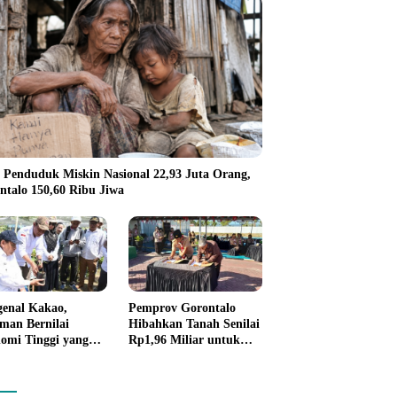
 Penduduk Miskin Nasional 22,93 Juta Orang,
ntalo 150,60 Ribu Jiwa
enal Kakao,
Pemprov Gorontalo
man Bernilai
Hibahkan Tanah Senilai
omi Tinggi yang
Rp1,96 Miliar untuk
 Disalurkan
Lapas Perempuan
rov Gorontalo
da Petani Boalemo