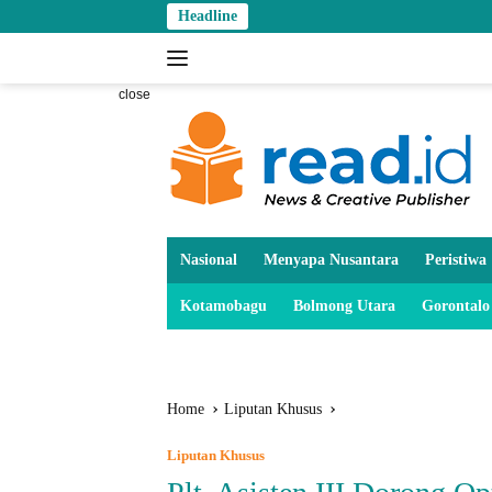
Skip
Headline
to
content
close
Nasional
Menyapa Nusantara
Peristiwa
Kotamobagu
Bolmong Utara
Gorontalo
Home
Liputan Khusus
Liputan Khusus