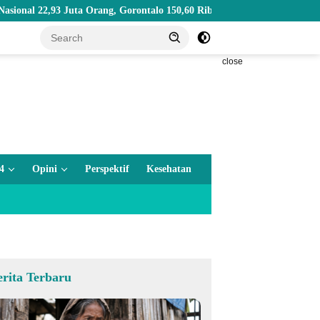
ta Orang, Gorontalo 150,60 Ribu Jiwa
Mengenal Kakao, Tanama
close
4
Opini
Perspektif
Kesehatan
erita Terbaru