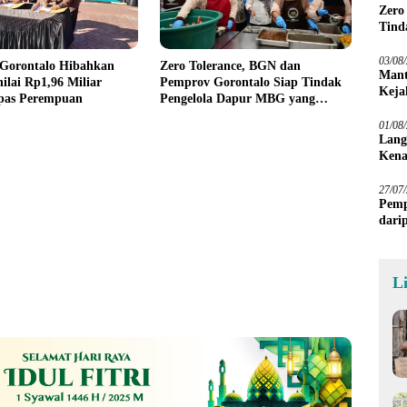
Zero
Tind
03/08
Gorontalo Hibahkan
Zero Tolerance, BGN dan
Mant
ilai Rp1,96 Miliar
Pemprov Gorontalo Siap Tindak
Keja
pas Perempuan
Pengelola Dapur MBG yang
Melanggar
01/08
Lang
Kena
27/07
Pemp
dari
Sawa
L