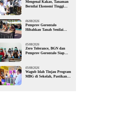
Mengenal Kakao, Tanaman
Bernilai Ekonomi Tinggi
yang Akan Disalurkan
Pemprov Gorontalo kepada
Petani Boalemo
06/08/2026
Pemprov Gorontalo
Hibahkan Tanah Senilai
Rp1,96 Miliar untuk Lapas
Perempuan
05/08/2026
Zero Tolerance, BGN dan
Pemprov Gorontalo Siap
Tindak Pengelola Dapur
MBG yang Melanggar
05/08/2026
Wagub Idah Tinjau Program
MBG di Sekolah, Pastikan
Gizi dan Kebersihan
Makanan