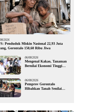
/08/2026
S: Penduduk Miskin Nasional 22,93 Juta
ang, Gorontalo 150,60 Ribu Jiwa
06/08/2026
Mengenal Kakao, Tanaman
Bernilai Ekonomi Tinggi
yang Akan Disalurkan
Pemprov Gorontalo kepada
Petani Boalemo
06/08/2026
Pemprov Gorontalo
Hibahkan Tanah Senilai
Rp1,96 Miliar untuk Lapas
Perempuan