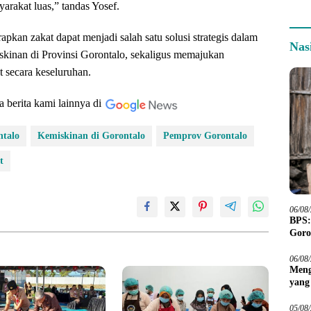
yarakat luas,” tandas Yosef.
harapkan zakat dapat menjadi salah satu solusi strategis dalam
Nas
kinan di Provinsi Gorontalo, sekaligus memajukan
t secara keseluruhan.
a berita kami lainnya di
ntalo
Kemiskinan di Gorontalo
Pemprov Gorontalo
t
06/08
BPS:
Goro
06/08
Meng
yang
Peta
05/08