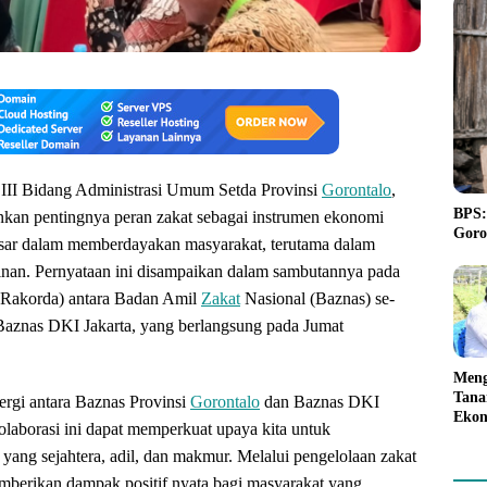
 III Bidang Administrasi Umum Setda Provinsi
Gorontalo
,
BPS:
nkan pentingnya peran zakat sebagai instrumen ekonomi
Goro
esar dalam memberdayakan masyarakat, terutama dalam
nan. Pernyataan ini disampaikan dalam sambutannya pada
 (Rakorda) antara Badan Amil
Zakat
Nasional (Baznas) se-
Baznas DKI Jakarta, yang berlangsung pada Jumat
Meng
Tana
rgi antara Baznas Provinsi
Gorontalo
dan Baznas DKI
Ekon
olaborasi ini dapat memperkuat upaya kita untuk
Akan
yang sejahtera, adil, dan makmur. Melalui pengelolaan zakat
Pemp
kepa
emberikan dampak positif nyata bagi masyarakat yang