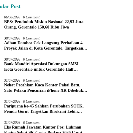
ular Post
06/08/2026
0 Comment
BPS: Penduduk Miskin Nasional 22,93 Juta
Orang, Gorontalo 150,60 Ribu Jiwa
30/07/2026
0 Comment
Adhan Dambea Cek Langsung Perbaikan 4
Proyek Jalan di Kota Gorontalo, Targetkan
Rampung November 2026
30/07/2026
0 Comment
Bank Mandiri Apresiasi Dukungan SMSI
Kota Gorontalo untuk Gorontalo Half
Marathon 2026
31/07/2026
0 Comment
Nekat Pecahkan Kaca Konter Pakai Batu,
Satu Pelaku Pencurian iPhone XR Dibekuk
Tim URC Kurang dari 24 Jam
31/07/2026
0 Comment
Paripurna ke-45 Sahkan Perubahan SOTK,
Pemda Gorut Targetkan Birokrasi Lebih
Efektif
31/07/2026
0 Comment
Eks Rumah Jawatan Kantor Pos: Lukman
Kasim Sebut SK Cagar Budaya 2020 Cacat