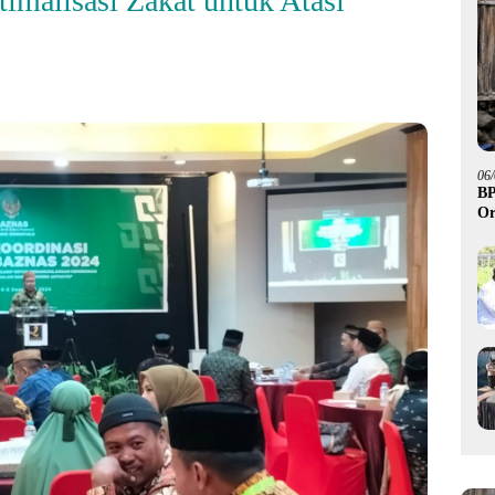
timalisasi Zakat untuk Atasi
06
BP
Or