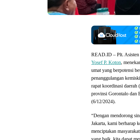
READ.ID – Plt. Asisten
Yosef P. Koton
, meneka
umat yang berpotensi b
penanggulangan kemiski
rapat koordinasi daerah
provinsi Gorontalo dan 
(6/12/2024).
“Dengan mendorong sine
Jakarta, kami berharap k
menciptakan masyarakat 
yang baik, kita dapat m