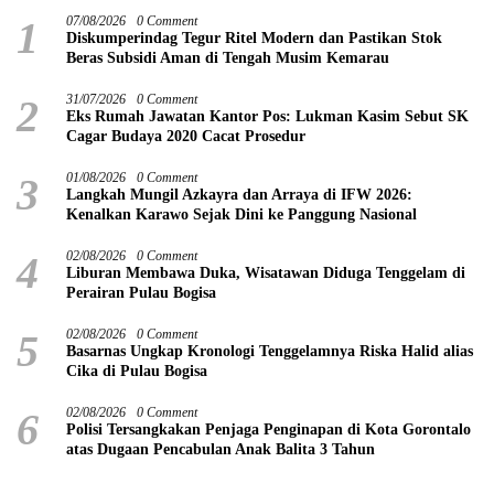
1
07/08/2026
0 Comment
Diskumperindag Tegur Ritel Modern dan Pastikan Stok
Beras Subsidi Aman di Tengah Musim Kemarau
2
31/07/2026
0 Comment
Eks Rumah Jawatan Kantor Pos: Lukman Kasim Sebut SK
Cagar Budaya 2020 Cacat Prosedur
3
01/08/2026
0 Comment
Langkah Mungil Azkayra dan Arraya di IFW 2026:
Kenalkan Karawo Sejak Dini ke Panggung Nasional
4
02/08/2026
0 Comment
Liburan Membawa Duka, Wisatawan Diduga Tenggelam di
Perairan Pulau Bogisa
5
02/08/2026
0 Comment
Basarnas Ungkap Kronologi Tenggelamnya Riska Halid alias
Cika di Pulau Bogisa
6
02/08/2026
0 Comment
Polisi Tersangkakan Penjaga Penginapan di Kota Gorontalo
atas Dugaan Pencabulan Anak Balita 3 Tahun