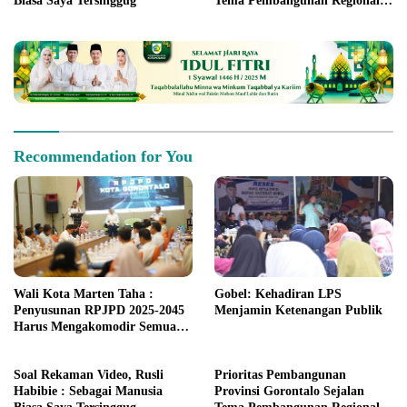
Biasa Saya Tersinggug
Tema Pembangunan Regional
Sulawesi
Recommendation for You
Wali Kota Marten Taha :
Gobel: Kehadiran LPS
Penyusunan RPJPD 2025-2045
Menjamin Ketenangan Publik
Harus Mengakomodir Semua
Kebutuhan Pembangunan
Soal Rekaman Video, Rusli
Prioritas Pembangunan
Habibie : Sebagai Manusia
Provinsi Gorontalo Sejalan