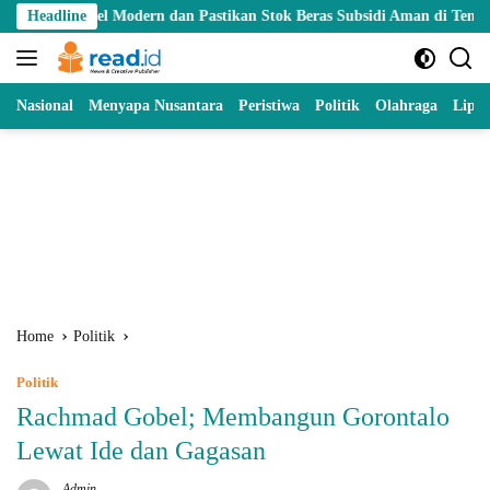
Skip
 Modern dan Pastikan Stok Beras Subsidi Aman di Tengah Musim Kemar
Headline
to
content
Nasional
Menyapa Nusantara
Peristiwa
Politik
Olahraga
Lipu
Home
Politik
Politik
Rachmad Gobel; Membangun Gorontalo
Lewat Ide dan Gagasan
Admin