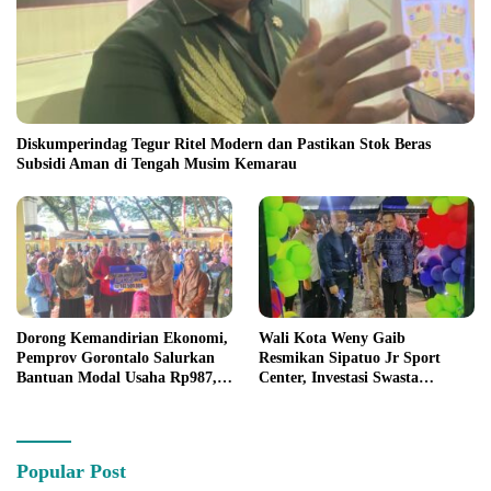
Diskumperindag Tegur Ritel Modern dan Pastikan Stok Beras
Subsidi Aman di Tengah Musim Kemarau
Dorong Kemandirian Ekonomi,
Wali Kota Weny Gaib
Pemprov Gorontalo Salurkan
Resmikan Sipatuo Jr Sport
Bantuan Modal Usaha Rp987,5
Center, Investasi Swasta
Juta untuk 395 Pelaku Usaha
Hadirkan Fasilitas Olahraga
Modern di Kotamobagu
Popular Post