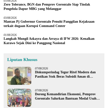
05/08/2026
Zero Tolerance, BGN dan Pemprov Gorontalo Siap Tindak
Pengelola Dapur MBG yang Melanggar
03/08/2026
Mantan Pj Gubernur Gorontalo Penuhi Panggilan Kejaksaan
terkait dugaan Korupsi Command Center
01/08/2026
Langkah Mungil Azkayra dan Arraya di IFW 2026: Kenalkan
Karawo Sejak Dini ke Panggung Nasional
Liputan Khusus
07/08/2026
Diskumperindag Tegur Ritel Modern dan
Pastikan Stok Beras Subsidi Aman di
Tengah Musim Kemarau
07/08/2026
Dorong Kemandirian Ekonomi, Pemprov
Gorontalo Salurkan Bantuan Modal Usaha
Rp987,5 Juta untuk 395 Pelaku Usaha