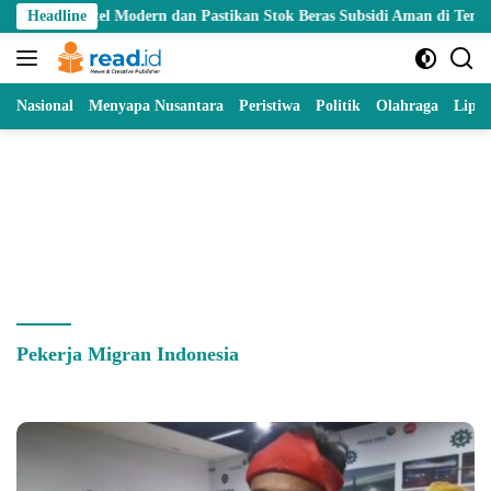
Skip
tel Modern dan Pastikan Stok Beras Subsidi Aman di Tengah Musim Ke
Headline
to
content
Nasional
Menyapa Nusantara
Peristiwa
Politik
Olahraga
Lipu
Pekerja Migran Indonesia