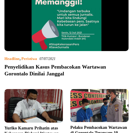
Headline
,
Peristiwa
07/07/2021
Penyelidikan Kasus Pembacokan Wartawan
Gorontalo Dinilai Janggal
Pelaku Pembacokan Wartawan
Yuriko Kamaru Prihatin atas
di Gorontalo Terancam 10