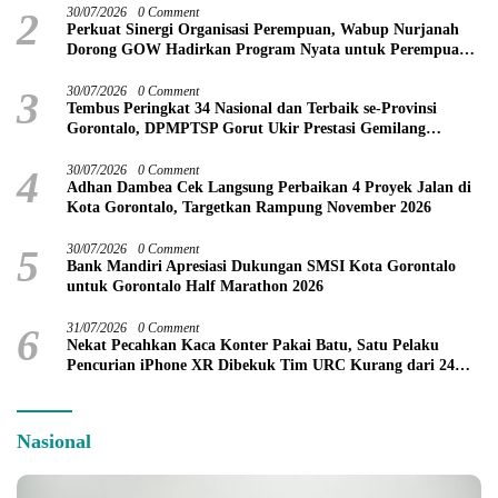
2
30/07/2026
0 Comment
Perkuat Sinergi Organisasi Perempuan, Wabup Nurjanah
Dorong GOW Hadirkan Program Nyata untuk Perempuan
dan Anak
3
30/07/2026
0 Comment
Tembus Peringkat 34 Nasional dan Terbaik se-Provinsi
Gorontalo, DPMPTSP Gorut Ukir Prestasi Gemilang
Penilaian Kinerja 2026
4
30/07/2026
0 Comment
Adhan Dambea Cek Langsung Perbaikan 4 Proyek Jalan di
Kota Gorontalo, Targetkan Rampung November 2026
5
30/07/2026
0 Comment
Bank Mandiri Apresiasi Dukungan SMSI Kota Gorontalo
untuk Gorontalo Half Marathon 2026
6
31/07/2026
0 Comment
Nekat Pecahkan Kaca Konter Pakai Batu, Satu Pelaku
Pencurian iPhone XR Dibekuk Tim URC Kurang dari 24
Jam
Nasional