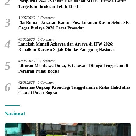
2
Paripurna ke-45 Sahkan Perubahan SOTK, Pemda Gorut
Targetkan Birokrasi Lebih Efektif
3
31/07/2026
0 Comment
Eks Rumah Jawatan Kantor Pos: Lukman Kasim Sebut SK
Cagar Budaya 2020 Cacat Prosedur
4
01/08/2026
0 Comment
Langkah Mungil Azkayra dan Arraya di IFW 2026:
Kenalkan Karawo Sejak Dini ke Panggung Nasional
5
02/08/2026
0 Comment
Liburan Membawa Duka, Wisatawan Diduga Tenggelam di
Perairan Pulau Bogisa
6
02/08/2026
0 Comment
Basarnas Ungkap Kronologi Tenggelamnya Riska Halid alias
Cika di Pulau Bogisa
Nasional