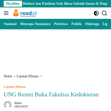
Skip
l Modern dan Pastikan Stok Beras Subsidi Aman di Tengah Musim Kema
Headline
to
content
Nasional
Menyapa Nusantara
Peristiwa
Politik
Olahraga
Lipu
Home
Liputan Khusus
Liputan Khusus
UNG Resmi Buka Fakultas Kedokteran
Admin
24/01/2019