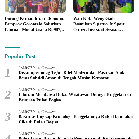
Dorong Kemandirian Ekonomi,
Wali Kota Weny Gaib
Pemprov Gorontalo Salurkan
Resmikan Sipatuo Jr Sport
Bantuan Modal Usaha Rp987,5
Center, Investasi Swasta
Juta untuk 395 Pelaku Usaha
Hadirkan Fasilitas Olahraga
Modern di Kotamobagu
Popular Post
1
07/08/2026
0 Comment
Diskumperindag Tegur Ritel Modern dan Pastikan Stok
Beras Subsidi Aman di Tengah Musim Kemarau
2
02/08/2026
0 Comment
Liburan Membawa Duka, Wisatawan Diduga Tenggelam di
Perairan Pulau Bogisa
3
02/08/2026
0 Comment
Basarnas Ungkap Kronologi Tenggelamnya Riska Halid alias
Cika di Pulau Bogisa
4
02/08/2026
0 Comment
Polisi Tersangkakan Penjaga Penginapan di Kota Gorontalo