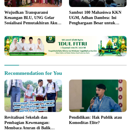
Wujudkan Transparansi
Sambut 100 Mahasiswa KKN
Keuangan BLU, UNG Gelar
UGM, Adhan Dambea: Ini
Sosialisasi Pemutakhiran Akun
Penghargaan Besar untuk
Belanja dan SOP
Gorontalo
Recommendation for You
Revitalisasi Sekolah dan
Pendidikan: Hak Publik atau
Pembagian Kewenangan:
Komoditas Elite?
Membaca Aturan di Balik