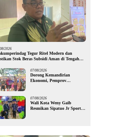
/08/2026
skumperindag Tegur Ritel Modern dan
stikan Stok Beras Subsidi Aman di Tengah
usim Kemarau
07/08/2026
Dorong Kemandirian
Ekonomi, Pemprov
Gorontalo Salurkan Bantuan
Modal Usaha Rp987,5 Juta
untuk 395 Pelaku Usaha
07/08/2026
Wali Kota Weny Gaib
Resmikan Sipatuo Jr Sport
Center, Investasi Swasta
Hadirkan Fasilitas Olahraga
Modern di Kotamobagu