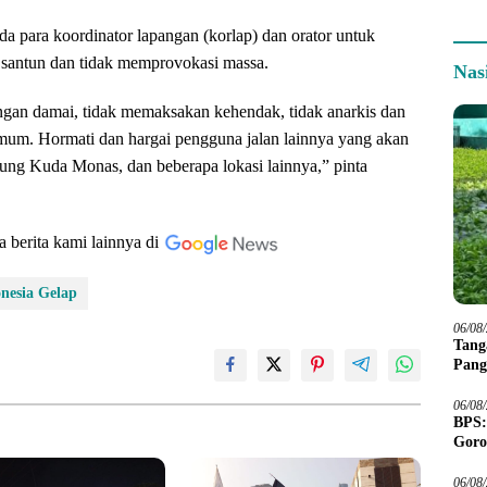
a para koordinator lapangan (korlap) dan orator untuk
 santun dan tidak memprovokasi massa.
Nas
gan damai, tidak memaksakan kehendak, tidak anarkis dan
 umum. Hormati dan hargai pengguna jalan lainnya yang akan
tung Kuda Monas, dan beberapa lokasi lainnya,” pinta
a berita kami lainnya di
nesia Gelap
06/08
Tang
Pang
06/08
BPS:
Goro
06/08