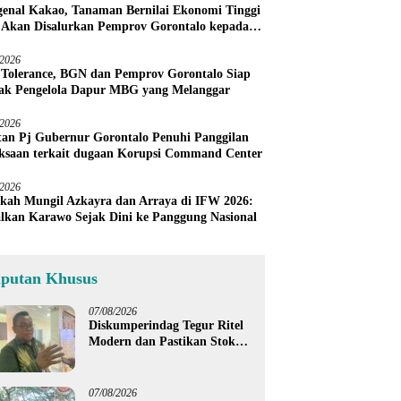
enal Kakao, Tanaman Bernilai Ekonomi Tinggi
 Akan Disalurkan Pemprov Gorontalo kepada
ni Boalemo
/2026
 Tolerance, BGN dan Pemprov Gorontalo Siap
ak Pengelola Dapur MBG yang Melanggar
/2026
an Pj Gubernur Gorontalo Penuhi Panggilan
ksaan terkait dugaan Korupsi Command Center
/2026
kah Mungil Azkayra dan Arraya di IFW 2026:
lkan Karawo Sejak Dini ke Panggung Nasional
iputan Khusus
07/08/2026
Diskumperindag Tegur Ritel
Modern dan Pastikan Stok
Beras Subsidi Aman di
Tengah Musim Kemarau
07/08/2026