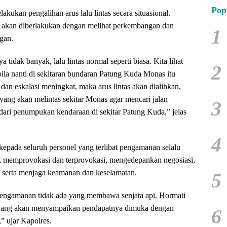
Pop
elakukan pengalihan arus lalu lintas secara situasional.
as akan diberlakukan dengan melihat perkembangan dan
1
ngan.
tidak banyak, lalu lintas normal seperti biasa. Kita lihat
2
bila nanti di sekitaran bundaran Patung Kuda Monas itu
an eskalasi meningkat, maka arus lintas akan dialihkan,
ang akan melintas sekitar Monas agar mencari jalan
3
ndari penumpukan kendaraan di sekitar Patung Kuda,” jelas
4
epada seluruh personel yang terlibat pengamanan selalu
dak memprovokasi dan terprovokasi, mengedepankan negosiasi,
 serta menjaga keamanan dan keselamatan.
5
 pengamanan tidak ada yang membawa senjata api. Hormati
a yang akan menyampaikan pendapatnya dimuka dengan
6
” ujar Kapolres.