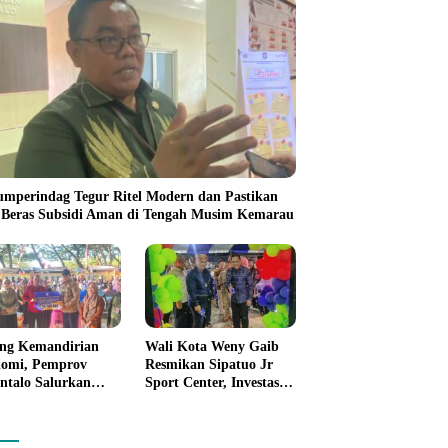
umperindag Tegur Ritel Modern dan Pastikan
 Beras Subsidi Aman di Tengah Musim Kemarau
ng Kemandirian
Wali Kota Weny Gaib
omi, Pemprov
Resmikan Sipatuo Jr
ntalo Salurkan
Sport Center, Investasi
uan Modal Usaha
Swasta Hadirkan
7,5 Juta untuk 395
Fasilitas Olahraga
ku Usaha
Modern di Kotamobagu