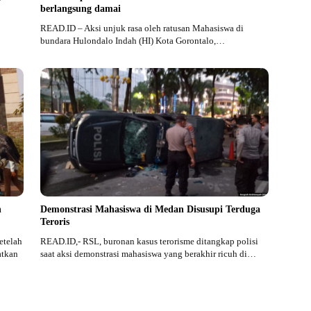
berlangsung damai
READ.ID – Aksi unjuk rasa oleh ratusan Mahasiswa di
bundara Hulondalo Indah (HI) Kota Gorontalo,…
n
Demonstrasi Mahasiswa di Medan Disusupi Terduga
Teroris
etelah
READ.ID,- RSL, buronan kasus terorisme ditangkap polisi
atkan
saat aksi demonstrasi mahasiswa yang berakhir ricuh di…