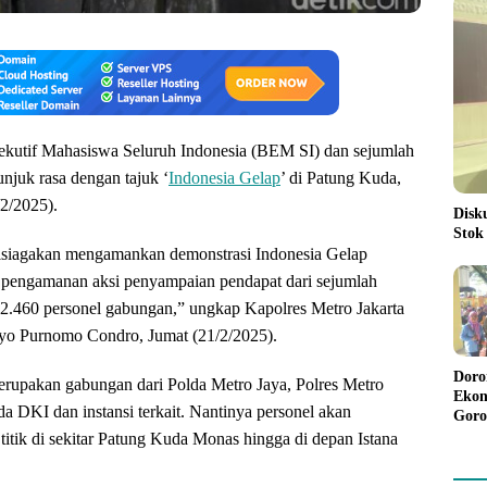
ekutif Mahasiswa Seluruh Indonesia (BEM SI) dan sejumlah
unjuk rasa dengan tajuk ‘
Indonesia Gelap
’ di Patung Kuda,
/2/2025).
Disk
Stok
disiagakan mengamankan demonstrasi Indonesia Gelap
a pengamanan aksi penyampaian pendapat dari sejumlah
n 2.460 personel gabungan,” ungkap Kapolres Metro Jakarta
yo Purnomo Condro, Jumat (21/2/2025).
Doro
rupakan gabungan dari Polda Metro Jaya, Polres Metro
Ekon
a DKI dan instansi terkait. Nantinya personel akan
Goro
Bant
titik di sekitar Patung Kuda Monas hingga di depan Istana
Rp98
Pela