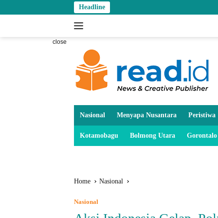
Skip
Headline
to
content
close
Nasional
Menyapa Nusantara
Peristiwa
Kotamobagu
Bolmong Utara
Gorontalo
Home
Nasional
Nasional