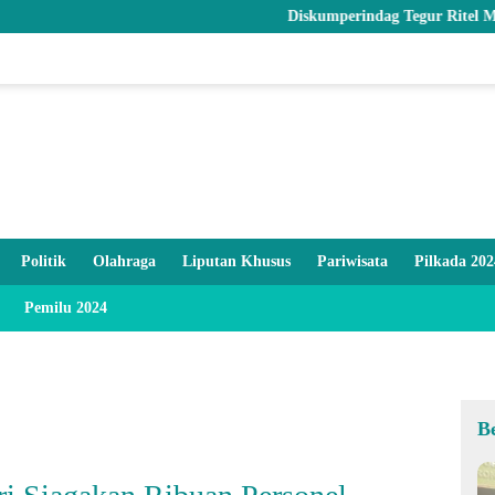
Diskumperindag Tegur Ritel Modern dan Pastik
Politik
Olahraga
Liputan Khusus
Pariwisata
Pilkada 202
Pemilu 2024
B