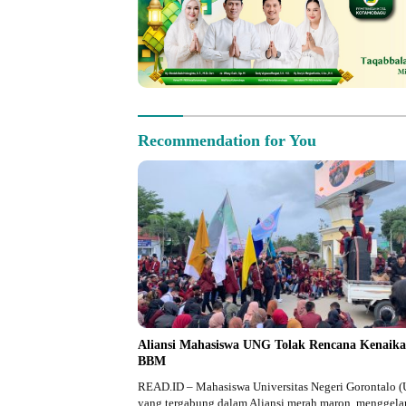
Recommendation for You
Aliansi Mahasiswa UNG Tolak Rencana Kenaik
BBM
READ.ID – Mahasiswa Universitas Negeri Gorontalo 
yang tergabung dalam Aliansi merah maron, menggela