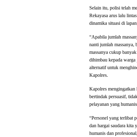
Selain itu, polisi telah m
Rekayasa arus lalu lint
dinamika situasi di lapa
“Apabila jumlah massanya 
nanti jumlah massanya, 
massanya cukup banyak d
dihimbau kepada warga y
alternatif untuk menghi
Kapolres.
Kapolres mengingatkan k
bertindak persuasif, ti
pelayanan yang humanis
“Personel yang terlibat
dan hargai saudara kit
humanis dan profesional,