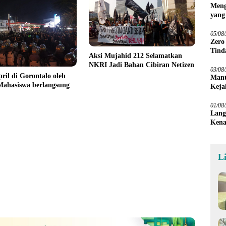
Meng
yang
Peta
05/08
Zero
Tind
Aksi Mujahid 212 Selamatkan
NKRI Jadi Bahan Cibiran Netizen
03/08
pril di Gorontalo oleh
Mant
Mahasiswa berlangsung
Keja
01/08
Lang
Kena
L