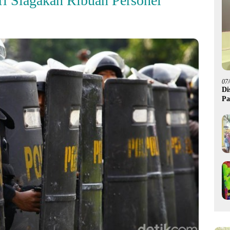
ri Siagakan Ribuan Personel
07
Di
Pa
M