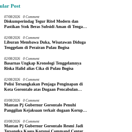
ular Post
07/08/2026
0 Comment
Diskumperindag Tegur Ritel Modern dan
Pastikan Stok Beras Subsidi Aman di Tengah
Musim Kemarau
02/08/2026
0 Comment
Liburan Membawa Duka, Wisatawan Diduga
Tenggelam di Perairan Pulau Bogisa
02/08/2026
0 Comment
Basarnas Ungkap Kronologi Tenggelamnya
Riska Halid alias Cika di Pulau Bogisa
02/08/2026
0 Comment
Polisi Tersangkakan Penjaga Penginapan di
Kota Gorontalo atas Dugaan Pencabulan
Anak Balita 3 Tahun
03/08/2026
0 Comment
Mantan Pj Gubernur Gorontalo Penuhi
Panggilan Kejaksaan terkait dugaan Korupsi
Command Center
03/08/2026
0 Comment
Mantan Pj Gubernur Gorontalo Resmi Jadi
Tersangka Kasus Korupsi Command Center