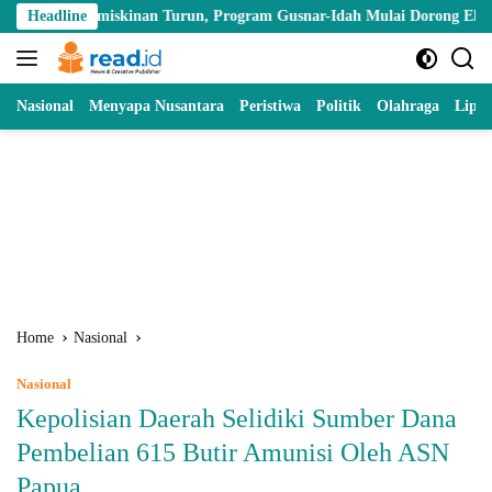
Skip
Kemiskinan Turun, Program Gusnar-Idah Mulai Dorong Ekonomi Gorontal
Headline
to
content
Nasional
Menyapa Nusantara
Peristiwa
Politik
Olahraga
Lipu
Home
Nasional
Nasional
Kepolisian Daerah Selidiki Sumber Dana
Pembelian 615 Butir Amunisi Oleh ASN
Papua