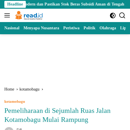
Skip
rn dan Pastikan Stok Beras Subsidi Aman di Tengah Musim Kemarau
Headline
to
content
Nasional
Menyapa Nusantara
Peristiwa
Politik
Olahraga
Lipu
Home
kotamobagu
kotamobagu
Pemeliharaan di Sejumlah Ruas Jalan
Kotamobagu Mulai Rampung
Udi