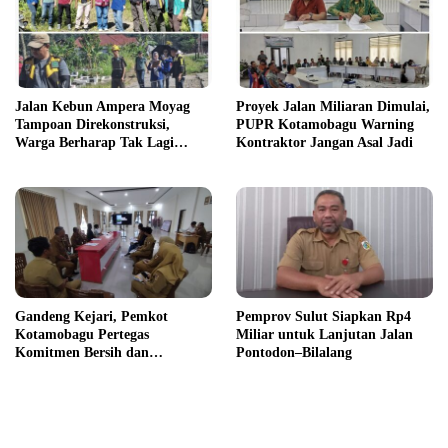
Jalan Kebun Ampera Moyag
Proyek Jalan Miliaran Dimulai,
Tampoan Direkonstruksi,
PUPR Kotamobagu Warning
Warga Berharap Tak Lagi
Kontraktor Jangan Asal Jadi
Tersiksa Akses Buruk
Gandeng Kejari, Pemkot
Pemprov Sulut Siapkan Rp4
Kotamobagu Pertegas
Miliar untuk Lanjutan Jalan
Komitmen Bersih dan
Pontodon–Bilalang
Akuntabel di Proyek Strategis
2026