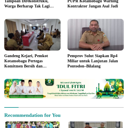
Tampoan Direkonstruksi,
PUPR Kotamobagu Warning
Warga Berharap Tak Lagi
Kontraktor Jangan Asal Jadi
Tersiksa Akses Buruk
Gandeng Kejari, Pemkot
Pemprov Sulut Siapkan Rp4
Kotamobagu Pertegas
Miliar untuk Lanjutan Jalan
Komitmen Bersih dan
Pontodon–Bilalang
Akuntabel di Proyek Strategis
2026
Recommendation for You