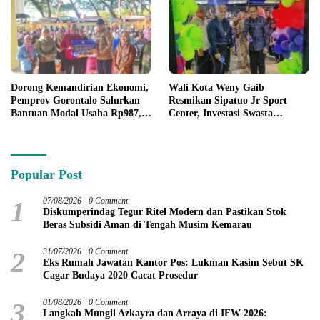
Dorong Kemandirian Ekonomi,
Wali Kota Weny Gaib
Pemprov Gorontalo Salurkan
Resmikan Sipatuo Jr Sport
Bantuan Modal Usaha Rp987,5
Center, Investasi Swasta
Juta untuk 395 Pelaku Usaha
Hadirkan Fasilitas Olahraga
Modern di Kotamobagu
Popular Post
1
07/08/2026
0 Comment
Diskumperindag Tegur Ritel Modern dan Pastikan Stok
Beras Subsidi Aman di Tengah Musim Kemarau
2
31/07/2026
0 Comment
Eks Rumah Jawatan Kantor Pos: Lukman Kasim Sebut SK
Cagar Budaya 2020 Cacat Prosedur
3
01/08/2026
0 Comment
Langkah Mungil Azkayra dan Arraya di IFW 2026: