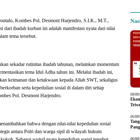
Nas
ntalo, Kombes Pol. Desmont Harjendro, S.I.K., M.T.,
dari ibadah kurban ini adalah manifestasi nyata dari nilai
alam tema tersebut.
ukan sekadar rutinitas ibadah tahunan, melainkan momentum
mentasikan tema Idul Adha tahun ini. Melalui ibadah ini,
tkan keimanan dan ketakwaan kepada Allah SWT, sekaligus
rkorban serta kepedulian sosial di dalam diri setiap
08/08
Kombes Pol. Desmont Harjendro.
Ekon
Triwu
06/08
Tang
nambahkan bahwa dengan nilai-nilai kepedulian sosial
Pang
ategis antara Polri dan warga sipil di wilayah hukum
kokoh. Sebagai wujud nyata kepedulian sosial tersebut,
06/08