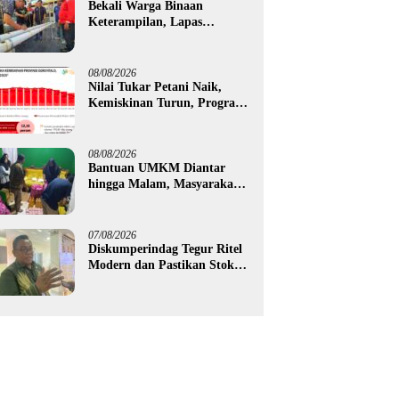
Bekali Warga Binaan
Keterampilan, Lapas
Gorontalo Kembangkan
Green House Hidrofarm
08/08/2026
Nilai Tukar Petani Naik,
Kemiskinan Turun, Program
Gusnar-Idah Mulai Dorong
Ekonomi Gorontalo
08/08/2026
Bantuan UMKM Diantar
hingga Malam, Masyarakat
Apresiasi Gerak Cepat
Pemprov Gorontalo
07/08/2026
Diskumperindag Tegur Ritel
Modern dan Pastikan Stok
Beras Subsidi Aman di
Tengah Musim Kemarau