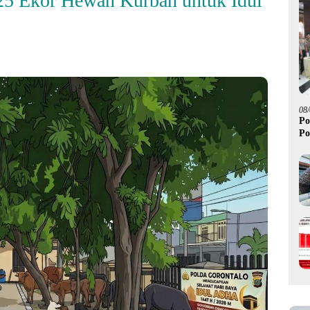
25 Ekor Hewan Kurban untuk Idul
08
Po
Po