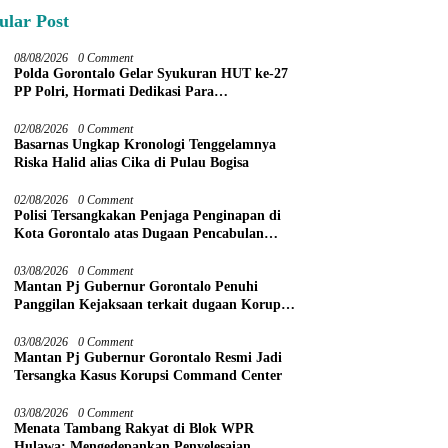
ular Post
08/08/2026
0 Comment
Polda Gorontalo Gelar Syukuran HUT ke-27
PP Polri, Hormati Dedikasi Para
Purnawirawan
02/08/2026
0 Comment
Basarnas Ungkap Kronologi Tenggelamnya
Riska Halid alias Cika di Pulau Bogisa
02/08/2026
0 Comment
Polisi Tersangkakan Penjaga Penginapan di
Kota Gorontalo atas Dugaan Pencabulan
Anak Balita 3 Tahun
03/08/2026
0 Comment
Mantan Pj Gubernur Gorontalo Penuhi
Panggilan Kejaksaan terkait dugaan Korupsi
Command Center
03/08/2026
0 Comment
Mantan Pj Gubernur Gorontalo Resmi Jadi
Tersangka Kasus Korupsi Command Center
03/08/2026
0 Comment
Menata Tambang Rakyat di Blok WPR
Hulawa: Mengedepankan Penyelesaian