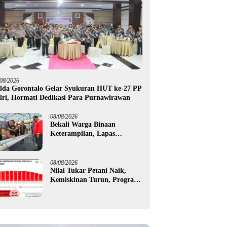
/08/2026
lda Gorontalo Gelar Syukuran HUT ke-27 PP
lri, Hormati Dedikasi Para Purnawirawan
08/08/2026
Bekali Warga Binaan
Keterampilan, Lapas
Gorontalo Kembangkan
Green House Hidrofarm
08/08/2026
Nilai Tukar Petani Naik,
Kemiskinan Turun, Program
Gusnar-Idah Mulai Dorong
Ekonomi Gorontalo