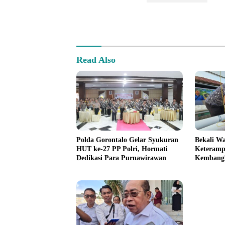
Read Also
Polda Gorontalo Gelar Syukuran
Bekali W
HUT ke-27 PP Polri, Hormati
Keterampi
Dedikasi Para Purnawirawan
Kembangk
Hidrofar