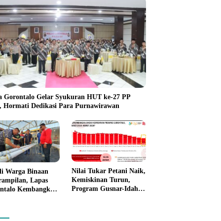
a Gorontalo Gelar Syukuran HUT ke-27 PP
i, Hormati Dedikasi Para Purnawirawan
Nilai Tukar Petani Naik,
li Warga Binaan
Kemiskinan Turun,
rampilan, Lapas
Program Gusnar-Idah
ntalo Kembangkan
Mulai Dorong Ekonomi
n House Hidrofarm
Gorontalo