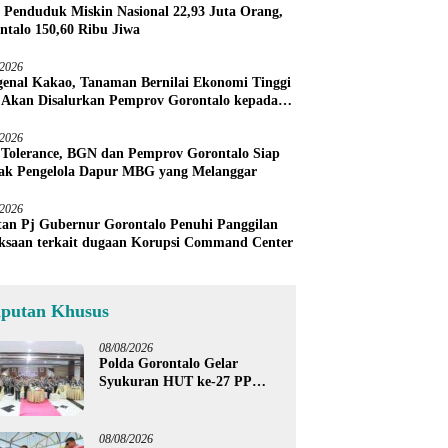
 Penduduk Miskin Nasional 22,93 Juta Orang,
ntalo 150,60 Ribu Jiwa
/2026
enal Kakao, Tanaman Bernilai Ekonomi Tinggi
 Akan Disalurkan Pemprov Gorontalo kepada
ni Boalemo
/2026
 Tolerance, BGN dan Pemprov Gorontalo Siap
ak Pengelola Dapur MBG yang Melanggar
/2026
an Pj Gubernur Gorontalo Penuhi Panggilan
ksaan terkait dugaan Korupsi Command Center
iputan Khusus
08/08/2026
Polda Gorontalo Gelar
Syukuran HUT ke-27 PP
Polri, Hormati Dedikasi Para
Purnawirawan
08/08/2026