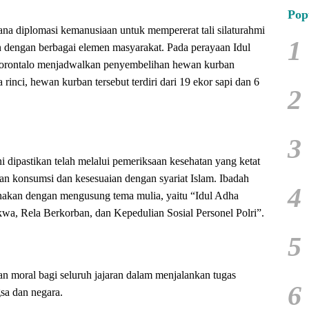
Pop
rana diplomasi kemanusiaan untuk mempererat tali silaturahmi
1
ian dengan berbagai elemen masyarakat. Pada perayaan Idul
Gorontalo menjadwalkan penyembelihan hewan kurban
 rinci, hewan kurban tersebut terdiri dari 19 ekor sapi dan 6
2
3
 dipastikan telah melalui pemeriksaan kesehatan yang ketat
n konsumsi dan kesesuaian dengan syariat Islam. Ibadah
4
anakan dengan mengusung tema mulia, yaitu “Idul Adha
a, Rela Berkorban, dan Kepedulian Sosial Personel Polri”.
5
an moral bagi seluruh jajaran dalam menjalankan tugas
6
sa dan negara.