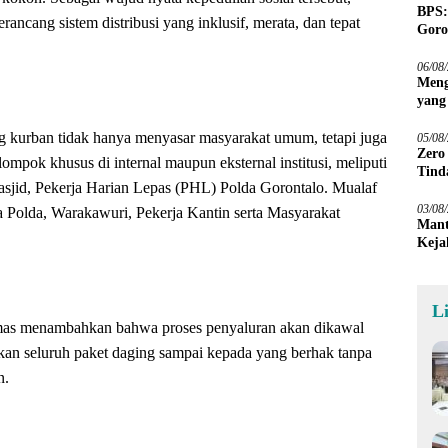
BPS:
rancang sistem distribusi yang inklusif, merata, dan tepat
Goro
06/08
Meng
yang
Peta
g kurban tidak hanya menyasar masyarakat umum, tetapi juga
05/08
Zero
mpok khusus di internal maupun eksternal institusi, meliputi
Tind
sjid, Pekerja Harian Lepas (PHL) Polda Gorontalo. Mualaf
03/08
a Polda, Warakawuri, Pekerja Kantin serta Masyarakat
Mant
Keja
L
mas menambahkan bahwa proses penyaluran akan dikawal
an seluruh paket daging sampai kepada yang berhak tanpa
n.