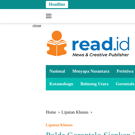
Skip
Headline
to
content
close
Nasional
Menyapa Nusantara
Peristiwa
Kotamobagu
Bolmong Utara
Gorontalo
Home
Liputan Khusus
Liputan Khusus