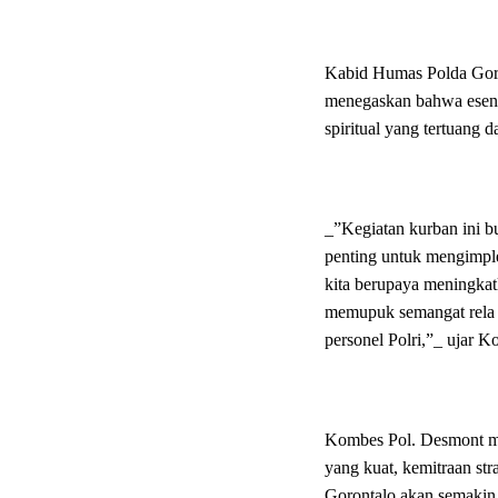
Kabid Humas Polda Goro
menegaskan bahwa esensi 
spiritual yang tertuang d
_”Kegiatan kurban ini b
penting untuk mengimple
kita berupaya meningka
memupuk semangat rela be
personel Polri,”_ ujar 
Kombes Pol. Desmont me
yang kuat, kemitraan str
Gorontalo akan semakin 