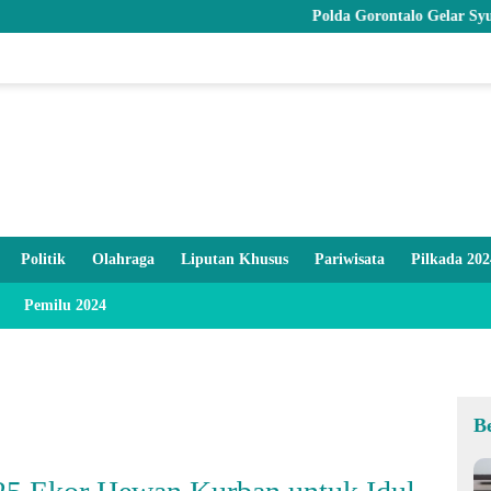
Polda Gorontalo Gelar Syukuran HUT ke-27 
Politik
Olahraga
Liputan Khusus
Pariwisata
Pilkada 202
Pemilu 2024
B