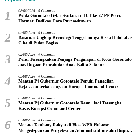
1
08/08/2026
0 Comment
Polda Gorontalo Gelar Syukuran HUT ke-27 PP Polri,
Hormati Dedikasi Para Purnawirawan
2
02/08/2026
0 Comment
Basarnas Ungkap Kronologi Tenggelamnya Riska Halid alias
Cika di Pulau Bogisa
3
02/08/2026
0 Comment
Polisi Tersangkakan Penjaga Penginapan di Kota Gorontalo
atas Dugaan Pencabulan Anak Balita 3 Tahun
4
03/08/2026
0 Comment
Mantan Pj Gubernur Gorontalo Penuhi Panggilan
Kejaksaan terkait dugaan Korupsi Command Center
5
03/08/2026
0 Comment
Mantan Pj Gubernur Gorontalo Resmi Jadi Tersangka
Kasus Korupsi Command Center
6
03/08/2026
0 Comment
Menata Tambang Rakyat di Blok WPR Hulawa:
Mengedepankan Penyelesaian Administratif melalui Dispute
Resolution