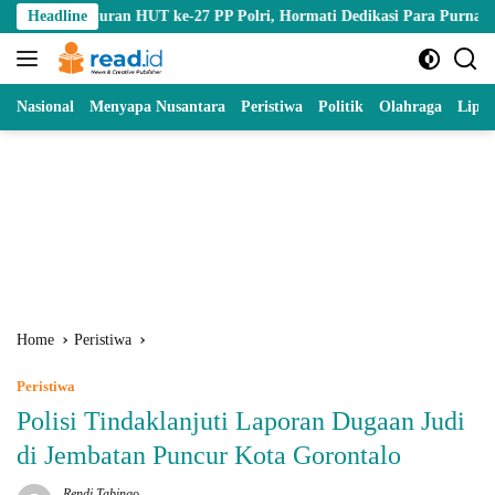
Skip
uran HUT ke-27 PP Polri, Hormati Dedikasi Para Purnawirawan
Headline
to
content
Nasional
Menyapa Nusantara
Peristiwa
Politik
Olahraga
Lipu
Home
Peristiwa
Peristiwa
Polisi Tindaklanjuti Laporan Dugaan Judi
di Jembatan Puncur Kota Gorontalo
Rendi Tabingo