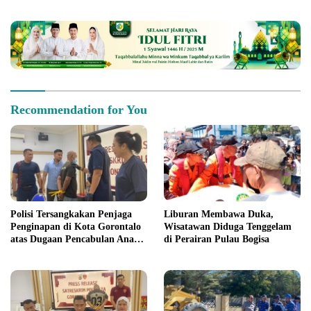
Tim URC Kurang dari 24 Jam
Rampung November 2026
Recommendation for You
Polisi Tersangkakan Penjaga
Liburan Membawa Duka,
Penginapan di Kota Gorontalo
Wisatawan Diduga Tenggelam
atas Dugaan Pencabulan Anak
di Perairan Pulau Bogisa
Balita 3 Tahun