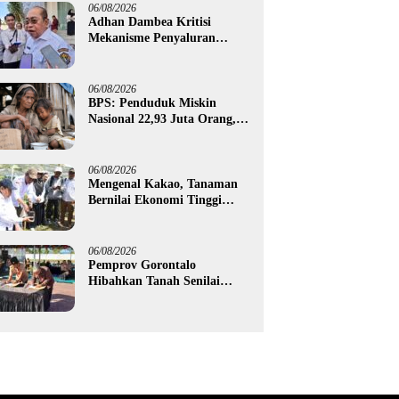
06/08/2026
Adhan Dambea Kritisi
Mekanisme Penyaluran
Bantuan UMKM Pemprov
Gorontalo
06/08/2026
BPS: Penduduk Miskin
Nasional 22,93 Juta Orang,
Gorontalo 150,60 Ribu Jiwa
06/08/2026
Mengenal Kakao, Tanaman
Bernilai Ekonomi Tinggi
yang Akan Disalurkan
Pemprov Gorontalo kepada
Petani Boalemo
06/08/2026
Pemprov Gorontalo
Hibahkan Tanah Senilai
Rp1,96 Miliar untuk Lapas
Perempuan