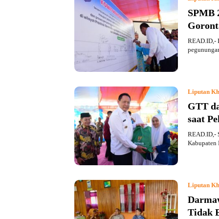
SPMB 2
Goront
READ.ID,- D
pegunungan
Liputan Kh
GTT da
saat P
READ.ID,- 
Kabupaten
Liputan Kh
Darmaw
Tidak B