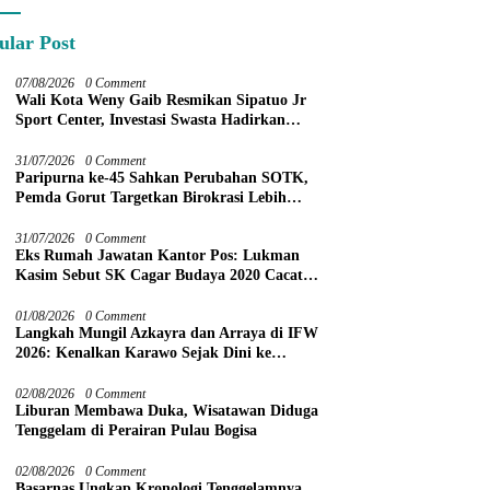
ular Post
07/08/2026
0 Comment
Wali Kota Weny Gaib Resmikan Sipatuo Jr
Sport Center, Investasi Swasta Hadirkan
Fasilitas Olahraga Modern di Kotamobagu
31/07/2026
0 Comment
Paripurna ke-45 Sahkan Perubahan SOTK,
Pemda Gorut Targetkan Birokrasi Lebih
Efektif
31/07/2026
0 Comment
Eks Rumah Jawatan Kantor Pos: Lukman
Kasim Sebut SK Cagar Budaya 2020 Cacat
Prosedur
01/08/2026
0 Comment
Langkah Mungil Azkayra dan Arraya di IFW
2026: Kenalkan Karawo Sejak Dini ke
Panggung Nasional
02/08/2026
0 Comment
Liburan Membawa Duka, Wisatawan Diduga
Tenggelam di Perairan Pulau Bogisa
02/08/2026
0 Comment
Basarnas Ungkap Kronologi Tenggelamnya