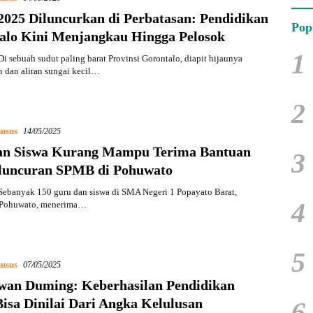
025 Diluncurkan di Perbatasan: Pendidikan
Pop
alo Kini Menjangkau Hingga Pelosok
1
i sebuah sudut paling barat Provinsi Gorontalo, diapit hijaunya
 dan aliran sungai kecil…
2
usus
14/05/2025
n Siswa Kurang Mampu Terima Bantuan
3
eluncuran SPMB di Pohuwato
Sebanyak 150 guru dan siswa di SMA Negeri 1 Popayato Barat,
4
 Pohuwato, menerima…
5
usus
07/05/2025
an Duming: Keberhasilan Pendidikan
isa Dinilai Dari Angka Kelulusan
6