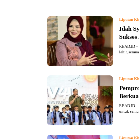
Liputan Kh
Idah Sy
Sukses
READ.ID – 
lahir, semu
Liputan Kh
Pempro
Berkua
READ.ID – 
untuk semua
Liputan Kh