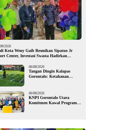
/08/2026
li Kota Weny Gaib Resmikan Sipatuo Jr
ort Center, Investasi Swasta Hadirkan
silitas Olahraga Modern di Kotamobagu
06/08/2026
Tangan Dingin Kalapas
Gorontalo: Ketahanan
Pangan Dimulai dari Balik
Jeruji
06/08/2026
KNPI Gorontalo Utara
Komitmen Kawal Program
SKS dan Gerakan Satu Juta
Pohon