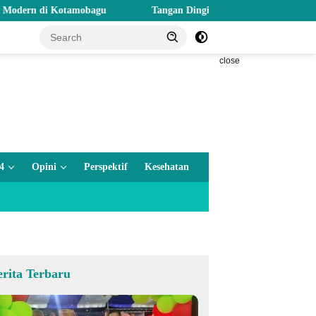
 Kotamobagu
Tangan Dingin Kalapas Gorontalo: Ketahanan Pang
close
4
Opini
Perspektif
Kesehatan
erita Terbaru