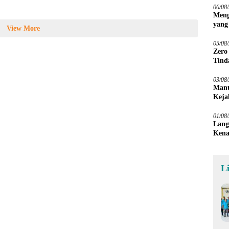
06/08
Meng
yang
View More
Peta
05/08
Zero
Tind
03/08
Mant
Keja
01/08
Lang
Kena
L