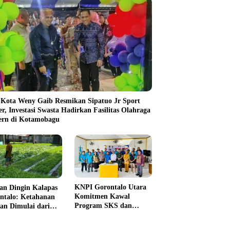
 Kota Weny Gaib Resmikan Sipatuo Jr Sport
er, Investasi Swasta Hadirkan Fasilitas Olahraga
rn di Kotamobagu
KNPI Gorontalo Utara
an Dingin Kalapas
Komitmen Kawal
ntalo: Ketahanan
Program SKS dan
an Dimulai dari
Gerakan Satu Juta
 Jeruji
Pohon