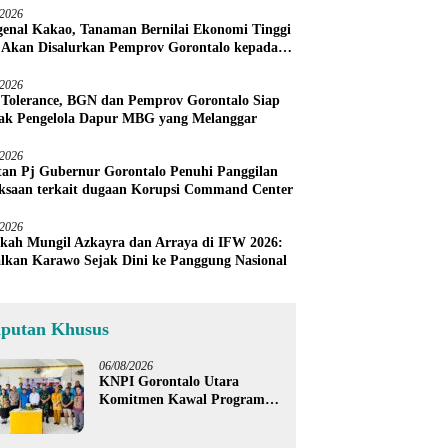
/2026
enal Kakao, Tanaman Bernilai Ekonomi Tinggi
 Akan Disalurkan Pemprov Gorontalo kepada
ni Boalemo
/2026
 Tolerance, BGN dan Pemprov Gorontalo Siap
ak Pengelola Dapur MBG yang Melanggar
/2026
an Pj Gubernur Gorontalo Penuhi Panggilan
ksaan terkait dugaan Korupsi Command Center
/2026
kah Mungil Azkayra dan Arraya di IFW 2026:
lkan Karawo Sejak Dini ke Panggung Nasional
iputan Khusus
06/08/2026
KNPI Gorontalo Utara
Komitmen Kawal Program
SKS dan Gerakan Satu Juta
Pohon