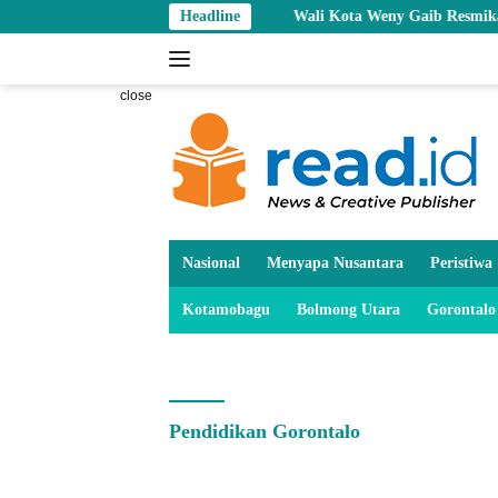
Skip
Headline
Wali Kota Weny Gaib Resmikan Sipatuo Jr 
to
content
close
Nasional
Menyapa Nusantara
Peristiwa
Kotamobagu
Bolmong Utara
Gorontalo
Pendidikan Gorontalo