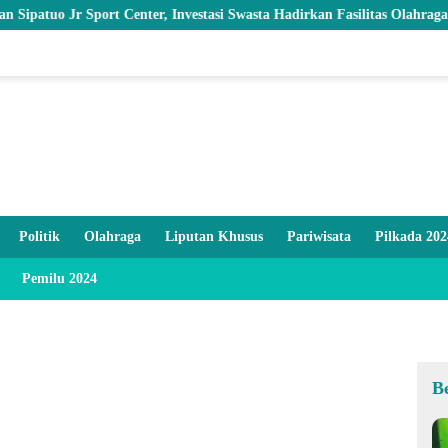
Sport Center, Investasi Swasta Hadirkan Fasilitas Olahraga Modern di
Politik
Olahraga
Liputan Khusus
Pariwisata
Pilkada 202
Pemilu 2024
B