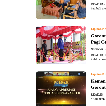
READ.ID – 
kembali me
Liputan Kh
Goront
Pagi C
Hardiknas G
READ.ID,- H
khidmat na
Liputan Kh
Kemend
Goront
READ.ID – 
ditorehkan. 