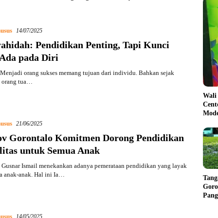
usus
14/07/2025
ahidah: Pendidikan Penting, Tapi Kunci
 Ada pada Diri
Menjadi orang sukses memang tujuan dari individu. Bahkan sejak
a orang tua…
Wali
Cent
Mode
usus
21/06/2025
v Gorontalo Komitmen Dorong Pendidikan
litas untuk Semua Anak
Gusnar Ismail menekankan adanya pemerataan pendidikan yang layak
 anak-anak. Hal ini Ia…
Tang
Goro
Pang
Balik
usus
14/05/2025