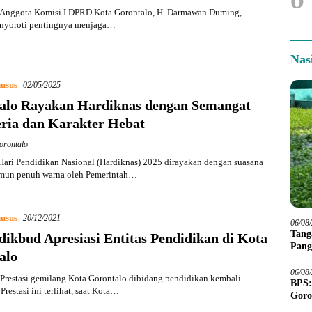
Anggota Komisi I DPRD Kota Gorontalo, H. Darmawan Duming,
nyoroti pentingnya menjaga…
Nas
usus
02/05/2025
alo Rayakan Hardiknas dengan Semangat
eria dan Karakter Hebat
orontalo
ari Pendidikan Nasional (Hardiknas) 2025 dirayakan dengan suasana
mun penuh warna oleh Pemerintah…
usus
20/12/2021
06/08
Tang
ikbud Apresiasi Entitas Pendidikan di Kota
Pang
alo
06/08
Prestasi gemilang Kota Gorontalo dibidang pendidikan kembali
BPS:
Prestasi ini terlihat, saat Kota…
Goro