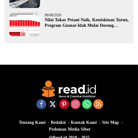
Hidrofarm
08/08/2026
Nilai Tukar Petani Naik, Kemiskinan Turun,
Program Gusnar-Idah Mulai Dorong
Ekonomi Gorontalo
Tentang Kami
Redaksi
Kontak Kami
Site Map
Pedoman Media Siber
@Read.id 2018 - 2025