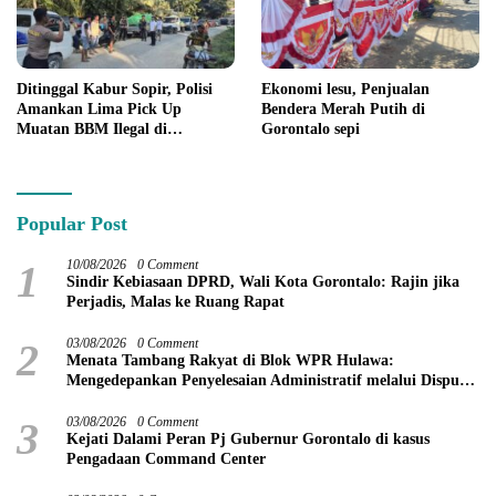
Ditinggal Kabur Sopir, Polisi
Ekonomi lesu, Penjualan
Amankan Lima Pick Up
Bendera Merah Putih di
Muatan BBM Ilegal di
Gorontalo sepi
Pohuwato
Popular Post
1
10/08/2026
0 Comment
Sindir Kebiasaan DPRD, Wali Kota Gorontalo: Rajin jika
Perjadis, Malas ke Ruang Rapat
2
03/08/2026
0 Comment
Menata Tambang Rakyat di Blok WPR Hulawa:
Mengedepankan Penyelesaian Administratif melalui Dispute
Resolution
3
03/08/2026
0 Comment
Kejati Dalami Peran Pj Gubernur Gorontalo di kasus
Pengadaan Command Center