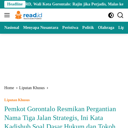
Skip
D, Wali Kota Gorontalo: Rajin jika Perjadis, Malas ke Ruang Rapat
Headline
to
content
Nasional
Menyapa Nusantara
Peristiwa
Politik
Olahraga
Lipu
Home
Liputan Khusus
Liputan Khusus
Pemkot Gorontalo Resmikan Pergantian
Nama Tiga Jalan Strategis, Ini Kata
Kadishub Soal Dasar Hukum dan Tokoh