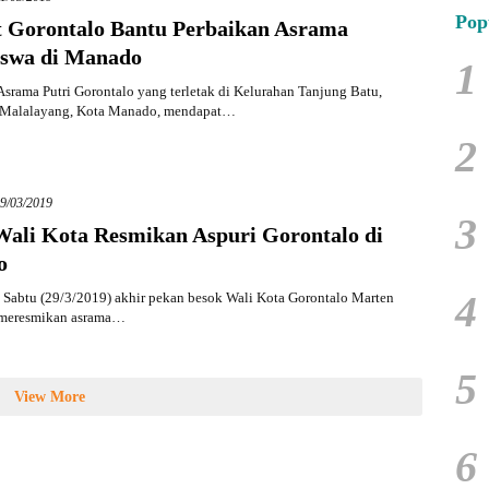
Pop
 Gorontalo Bantu Perbaikan Asrama
swa di Manado
1
srama Putri Gorontalo yang terletak di Kelurahan Tanjung Batu,
Malalayang, Kota Manado, mendapat…
2
9/03/2019
3
Wali Kota Resmikan Aspuri Gorontalo di
o
4
Sabtu (29/3/2019) akhir pekan besok Wali Kota Gorontalo Marten
 meresmikan asrama…
5
View More
6