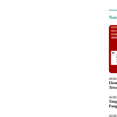
Nas
08/08
Ekon
Triwu
06/08
Tang
Pang
06/08