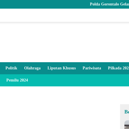
Polda Gorontalo Gelar Syukuran 
Politik
Olahraga
Liputan Khusus
Pariwisata
Pilkada 202
Pemilu 2024
B