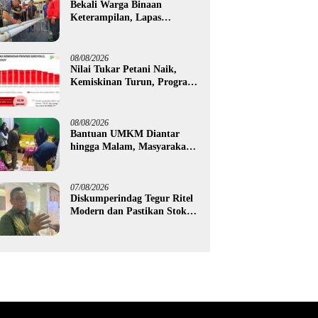
Bekali Warga Binaan
Keterampilan, Lapas
Gorontalo Kembangkan
Green House Hidrofarm
08/08/2026
Nilai Tukar Petani Naik,
Kemiskinan Turun, Program
Gusnar-Idah Mulai Dorong
Ekonomi Gorontalo
08/08/2026
Bantuan UMKM Diantar
hingga Malam, Masyarakat
Apresiasi Gerak Cepat
Pemprov Gorontalo
07/08/2026
Diskumperindag Tegur Ritel
Modern dan Pastikan Stok
Beras Subsidi Aman di
Tengah Musim Kemarau