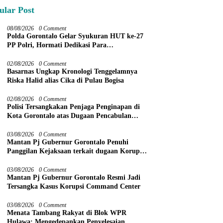
ular Post
08/08/2026
0 Comment
Polda Gorontalo Gelar Syukuran HUT ke-27
PP Polri, Hormati Dedikasi Para
Purnawirawan
02/08/2026
0 Comment
Basarnas Ungkap Kronologi Tenggelamnya
Riska Halid alias Cika di Pulau Bogisa
02/08/2026
0 Comment
Polisi Tersangkakan Penjaga Penginapan di
Kota Gorontalo atas Dugaan Pencabulan
Anak Balita 3 Tahun
03/08/2026
0 Comment
Mantan Pj Gubernur Gorontalo Penuhi
Panggilan Kejaksaan terkait dugaan Korupsi
Command Center
03/08/2026
0 Comment
Mantan Pj Gubernur Gorontalo Resmi Jadi
Tersangka Kasus Korupsi Command Center
03/08/2026
0 Comment
Menata Tambang Rakyat di Blok WPR
Hulawa: Mengedepankan Penyelesaian