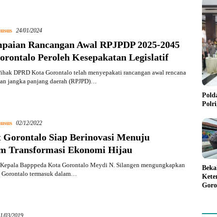
usus
24/01/2024
paian Rancangan Awal RPJPDP 2025-2045
rontalo Peroleh Kesepakatan Legislatif
ihak DPRD Kota Gorontalo telah menyepakati rancangan awal rencana
n jangka panjang daerah (RPJPD)…
Pold
Polr
usus
02/12/2022
 Gorontalo Siap Berinovasi Menuju
m Transformasi Ekonomi Hijau
Kepala Bapppeda Kota Gorontalo Meydi N. Silangen mengungkapkan
Beka
 Gorontalo termasuk dalam…
Kete
Goro
Gree
1/03/2019