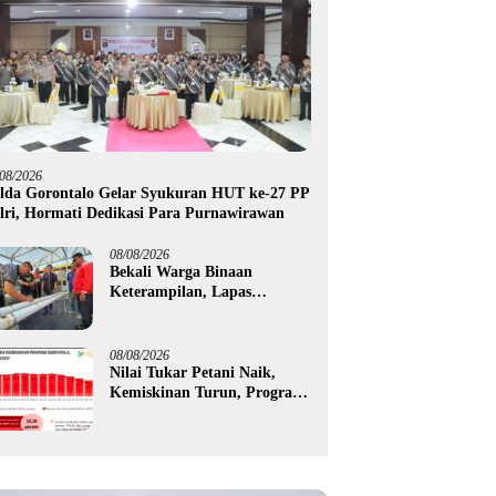
/08/2026
lda Gorontalo Gelar Syukuran HUT ke-27 PP
lri, Hormati Dedikasi Para Purnawirawan
08/08/2026
Bekali Warga Binaan
Keterampilan, Lapas
Gorontalo Kembangkan
Green House Hidrofarm
08/08/2026
Nilai Tukar Petani Naik,
Kemiskinan Turun, Program
Gusnar-Idah Mulai Dorong
Ekonomi Gorontalo