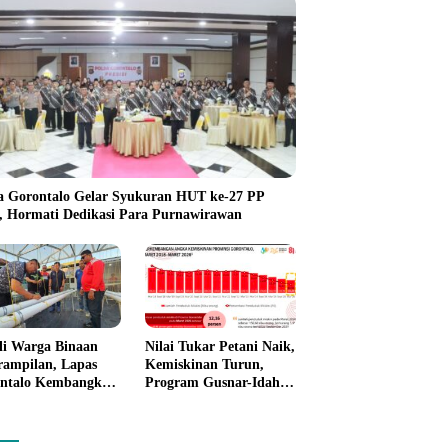
a Gorontalo Gelar Syukuran HUT ke-27 PP
i, Hormati Dedikasi Para Purnawirawan
li Warga Binaan
Nilai Tukar Petani Naik,
rampilan, Lapas
Kemiskinan Turun,
ntalo Kembangkan
Program Gusnar-Idah
n House Hidrofarm
Mulai Dorong Ekonomi
Gorontalo