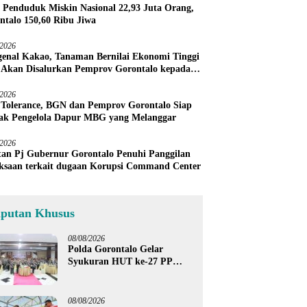
 Penduduk Miskin Nasional 22,93 Juta Orang,
ntalo 150,60 Ribu Jiwa
/2026
enal Kakao, Tanaman Bernilai Ekonomi Tinggi
 Akan Disalurkan Pemprov Gorontalo kepada
ni Boalemo
/2026
 Tolerance, BGN dan Pemprov Gorontalo Siap
ak Pengelola Dapur MBG yang Melanggar
/2026
an Pj Gubernur Gorontalo Penuhi Panggilan
ksaan terkait dugaan Korupsi Command Center
iputan Khusus
08/08/2026
Polda Gorontalo Gelar
Syukuran HUT ke-27 PP
Polri, Hormati Dedikasi Para
Purnawirawan
08/08/2026