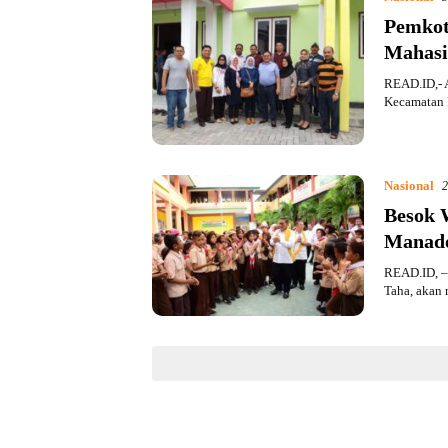
Pemkot
Mahasi
READ.ID,- A
Kecamatan 
Nasional
2
Besok 
Manad
READ.ID, – 
Taha, akan