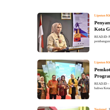
Liputan Kh
Penyam
Kota Go
READ.ID- P
pembanguna
Liputan Kh
Pemkot
Progra
READ.ID – 
bahwa Kota
Nasional
3