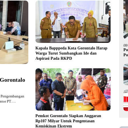
08
Kapala Bapppeda Kota Gorontalo Harap
Po
Warga Turut Sumbangkan Ide dan
Po
Aspirasi Pada RKPD
 Gorontalo
an Pengembangan
antor PT….
Pemkot Gorontalo Siapkan Anggaran
Rp107 Milyar Untuk Pengentasan
Kemiskinan Ekstrem