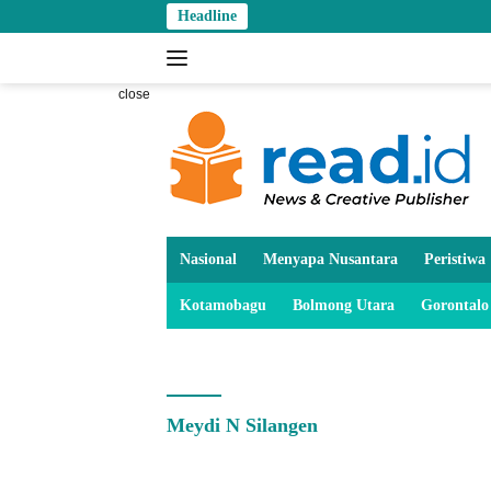
Skip
Headline
to
content
close
Nasional
Menyapa Nusantara
Peristiwa
Kotamobagu
Bolmong Utara
Gorontalo
Meydi N Silangen