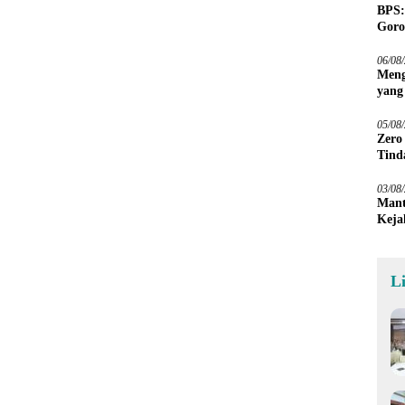
BPS:
Goro
06/08
Meng
yang
Peta
05/08
Zero
Tind
03/08
Mant
Keja
L