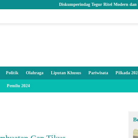
Diskumperindag Tegur Ritel Modern dan Pastikan Stok Be
Politik
Olahraga
Liputan Khusus
Pariwisata
Pilkada 202
Pemilu 2024
B