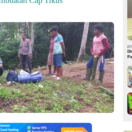
embuatan Cap Tikus
07
Di
Pa
M