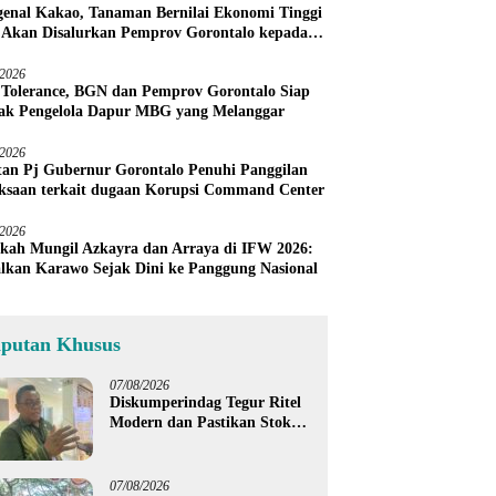
enal Kakao, Tanaman Bernilai Ekonomi Tinggi
 Akan Disalurkan Pemprov Gorontalo kepada
ni Boalemo
/2026
 Tolerance, BGN dan Pemprov Gorontalo Siap
ak Pengelola Dapur MBG yang Melanggar
/2026
an Pj Gubernur Gorontalo Penuhi Panggilan
ksaan terkait dugaan Korupsi Command Center
/2026
kah Mungil Azkayra dan Arraya di IFW 2026:
lkan Karawo Sejak Dini ke Panggung Nasional
iputan Khusus
07/08/2026
Diskumperindag Tegur Ritel
Modern dan Pastikan Stok
Beras Subsidi Aman di
Tengah Musim Kemarau
07/08/2026