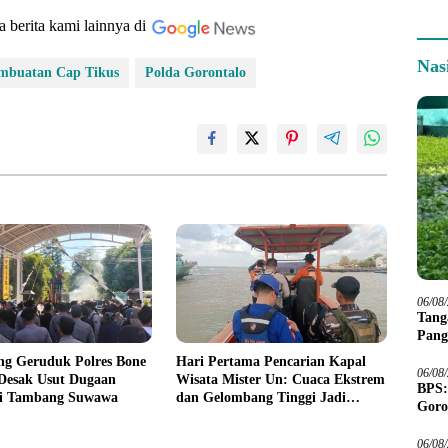
a berita kami lainnya di
Nas
mbuatan Cap Tikus
Polda Gorontalo
06/08
Tang
Pang
g Geruduk Polres Bone
Hari Pertama Pencarian Kapal
06/08
 Desak Usut Dugaan
Wisata Mister Un: Cuaca Ekstrem
BPS:
di Tambang Suwawa
dan Gelombang Tinggi Jadi
Goro
Kendala
06/08