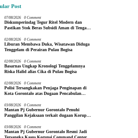
ular Post
07/08/2026
0 Comment
Diskumperindag Tegur Ritel Modern dan
Pastikan Stok Beras Subsidi Aman di Tengah
Musim Kemarau
02/08/2026
0 Comment
Liburan Membawa Duka, Wisatawan Diduga
Tenggelam di Perairan Pulau Bogisa
02/08/2026
0 Comment
Basarnas Ungkap Kronologi Tenggelamnya
Riska Halid alias Cika di Pulau Bogisa
02/08/2026
0 Comment
Polisi Tersangkakan Penjaga Penginapan di
Kota Gorontalo atas Dugaan Pencabulan
Anak Balita 3 Tahun
03/08/2026
0 Comment
Mantan Pj Gubernur Gorontalo Penuhi
Panggilan Kejaksaan terkait dugaan Korupsi
Command Center
03/08/2026
0 Comment
Mantan Pj Gubernur Gorontalo Resmi Jadi
Tersangka Kasus Korupsi Command Center