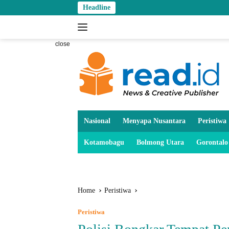
Skip
Headline
to
content
close
Nasional
Menyapa Nusantara
Peristiwa
Kotamobagu
Bolmong Utara
Gorontalo
Home
Peristiwa
Peristiwa