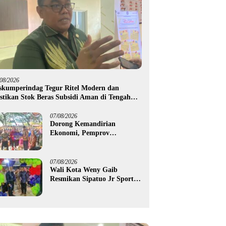
/08/2026
skumperindag Tegur Ritel Modern dan
stikan Stok Beras Subsidi Aman di Tengah
usim Kemarau
07/08/2026
Dorong Kemandirian
Ekonomi, Pemprov
Gorontalo Salurkan Bantuan
Modal Usaha Rp987,5 Juta
untuk 395 Pelaku Usaha
07/08/2026
Wali Kota Weny Gaib
Resmikan Sipatuo Jr Sport
Center, Investasi Swasta
Hadirkan Fasilitas Olahraga
Modern di Kotamobagu