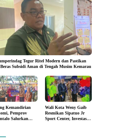
umperindag Tegur Ritel Modern dan Pastikan
 Beras Subsidi Aman di Tengah Musim Kemarau
ng Kemandirian
Wali Kota Weny Gaib
omi, Pemprov
Resmikan Sipatuo Jr
ntalo Salurkan
Sport Center, Investasi
uan Modal Usaha
Swasta Hadirkan
7,5 Juta untuk 395
Fasilitas Olahraga
ku Usaha
Modern di Kotamobagu