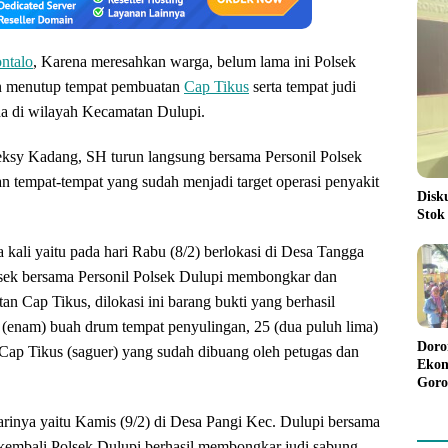
ntalo
, Karena meresahkan warga, belum lama ini Polsek
 menutup tempat pembuatan
Cap Tikus
serta tempat judi
a di wilayah Kecamatan Dulupi.
eksy Kadang, SH turun langsung bersama Personil Polsek
n tempat-tempat yang sudah menjadi target operasi penyakit
Disk
Stok
 kali yaitu pada hari Rabu (8/2) berlokasi di Desa Tangga
sek bersama Personil Polsek Dulupi membongkar dan
n Cap Tikus, dilokasi ini barang bukti yang berhasil
6 (enam) buah drum tempat penyulingan, 25 (dua puluh lima)
Doro
ap Tikus (saguer) yang sudah dibuang oleh petugas dan
Ekon
Goro
Bant
Rp98
rinya yaitu Kamis (9/2) di Desa Pangi Kec. Dulupi bersama
Pela
kembali Polsek Dulupi berhasil membongkar judi sabung