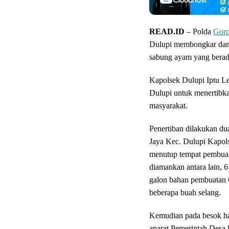
READ.ID
– Polda
Goro
Dulupi membongkar dan
sabung ayam yang berad
Kapolsek Dulupi Iptu L
Dulupi untuk menertibka
masyarakat.
Penertiban dilakukan dua
Jaya Kec. Dulupi Kapol
menutup tempat pembuata
diamankan antara lain, 
galon bahan pembuatan C
beberapa buah selang.
Kemudian pada besok ha
aparat Pemerintah Desa 