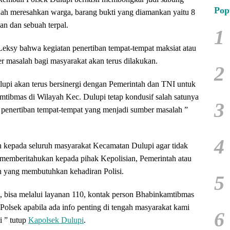
Pop
ah meresahkan warga, barang bukti yang diamankan yaitu 8
an dan sebuah terpal.
1
eksy bahwa kegiatan penertiban tempat-tempat maksiat atau
r masalah bagi masyarakat akan terus dilakukan.
2
upi akan terus bersinergi dengan Pemerintah dan TNI untuk
amtibmas di Wilayah Kec. Dulupi tetap kondusif salah satunya
3
penertiban tempat-tempat yang menjadi sumber masalah ”
4
n kepada seluruh masyarakat Kecamatan Dulupi agar tidak
memberitahukan kepada pihak Kepolisian, Pemerintah atau
n yang membutuhkan kehadiran Polisi.
5
i, bisa melalui layanan 110, kontak person Bhabinkamtibmas
Polsek apabila ada info penting di tengah masyarakat kami
6
i ” tutup
Kapolsek Dulupi
.