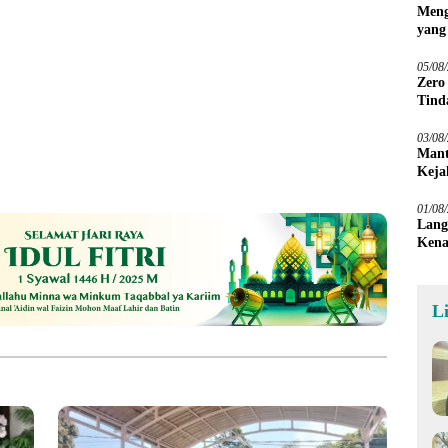
Meng
yang
Peta
05/08
Zero
Tind
03/08
Mant
Keja
01/08
Lang
Kena
L