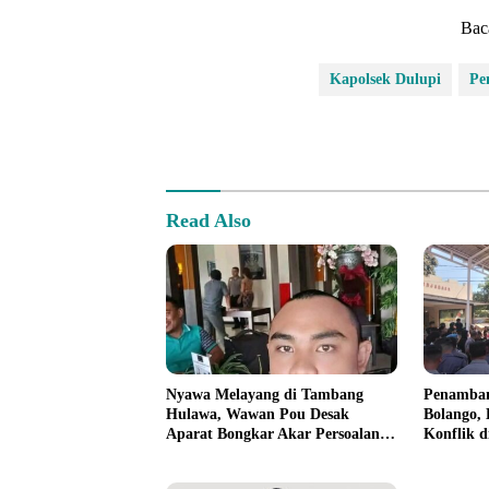
Bac
Kapolsek Dulupi
Pe
Read Also
Nyawa Melayang di Tambang
Penamban
Hulawa, Wawan Pou Desak
Bolango,
Aparat Bongkar Akar Persoalan
Konflik 
PETI