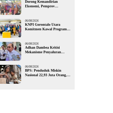
Dorong Kemandirian
Ekonomi, Pemprov
Gorontalo Salurkan Bantuan
Modal Usaha Rp987,5 Juta
untuk 395 Pelaku Usaha
06/08/2026
KNPI Gorontalo Utara
Komitmen Kawal Program
SKS dan Gerakan Satu Juta
Pohon
06/08/2026
Adhan Dambea Kritisi
Mekanisme Penyaluran
Bantuan UMKM Pemprov
Gorontalo
06/08/2026
BPS: Penduduk Miskin
Nasional 22,93 Juta Orang,
Gorontalo 150,60 Ribu Jiwa