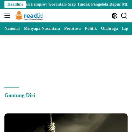
Skip
N dan Pemprov Gorontalo Siap Tindak Pengelola Dapur MBG yang Melan
Headline
to
content
Nasional
Menyapa Nusantara
Peristiwa
Politik
Olahraga
Lipu
Gantung Diri